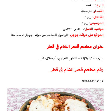
النوع :
مطعم
الأسعار
:
متوسطة
الأطفال
:
يوجد
الموسيقى
:
يوجد
مواعيد العمل
:، ٥:٠٠ص–٢:٠٠ص
الموقع على خرائط جوجل
: للوصول للمطعم عبر خرائط جوجل
اضغط هنا
عنوان مطعم قصر الشام في قطر
مبنى نامكوا بلازا 2 – الشارع التجاري، أم صلال، قطر
رقم مطعم قصر الشام في قطر
+97444418718