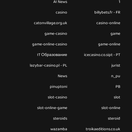
AI News
1
casino
billybets.fr - FR
catonvillage.org.uk
casino-online
game-casino
game
game-online-casino
game-online
IT Образование
icecasino.co.sipt - PT
lazybar-casino.pl - PL
jurist
News
n_pu
pinuptoni
PB
slot-casino
slot
slot-online-game
slot-online
steroids
steroid
wazamba
troikaeditions.co.uk