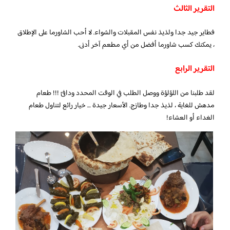
التقرير الثالث
فطاير جيد جدا ولذيذ نفس المقبلات والشواء. لا أحب الشاورما على الإطلاق
، يمكنك كسب شاورما أفضل من أي مطعم آخر أدنى.
التقرير الرابع
لقد طلبنا من اللؤلؤة ووصل الطلب في الوقت المحدد ودافئ !!! طعام
مدهش للغاية ، لذيذ جدا وطازج. الأسعار جيدة … خيار رائع لتناول طعام
الغداء أو العشاء!