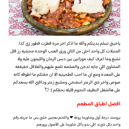
ياخيني تسلم يدينكم والله ما اذكر اخر مره فطرت فطور زي كذا
المتبلات كل واحد احلى من الثاني ورق العنب الوحده محشيه رز فلل
تشبع وما اعرف كيف موزانين بين دبس الرمان والليمون عليه ولا
المشاوي اللي جايه تدخن والصلصه تلمع عليهم والفلافل خفيففه
على المعده ومع اني ما احب الطحينيه الا ان حقتكم ما اطوفه كانه
صوص واخر شي الزعتر اسفنجي ومشبع زعتر ودافيي الله يسعدكم
على هالشغل النظيف النجوم قليله بحقكم (: 💘
افضل اطباق المطعم
بروستد درجة أولى وشاورما روعة ❤ واللحم بعجين حلبي بس ما جربته..رقم
واحد بكل شيء، اللي بدو ياكل شاورما على الأصول يزورهم