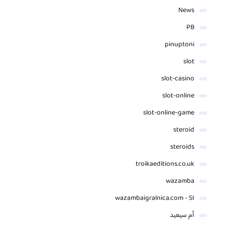
News
PB
pinuptoni
slot
slot-casino
slot-online
slot-online-game
steroid
steroids
troikaeditions.co.uk
wazamba
wazambaigralnica.com - SI
أم سيعيد