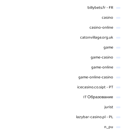
billybets.fr - FR
casino
casino-online
catonvillage.org.uk
game
game-casino
game-online
game-online-casino
icecasino.co.sipt - PT
IT Образование
jurist
lazybar-casino.pl - PL
n_pu