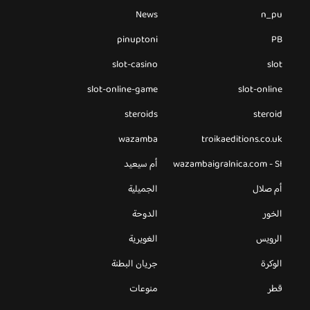
News
n_pu
pinuptoni
PB
slot-casino
slot
slot-online-game
slot-online
steroids
steroid
wazamba
troikaeditions.co.uk
wazambaigralnica.com - SI
أم سيعيد
أم صلال
الجميلية
الخور
الدوحة
الرويس
الغويرية
الوكرة
جريان البطنة
قطر
منوعات