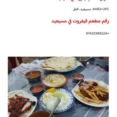
XHR2+2PC، مسيعيد، قطر
رقم مطعم فيفروت في مسيعيد
+97433389224