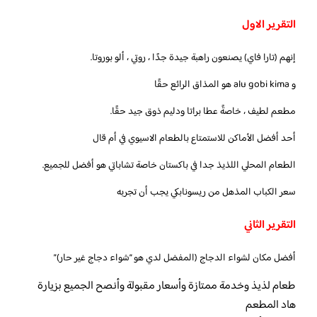
التقرير الاول
إنهم (تارا فاي) يصنعون راهبة جيدة جدًا ، روتي ، ألو بوروتا.
و alu gobi kima هو المذاق الرائع حقًا
مطعم لطيف ، خاصةً عطا براتا ودليم ذوق جيد حقًا.
أحد أفضل الأماكن للاستمتاع بالطعام الاسيوي في أم قال
الطعام المحلي اللذيذ جدا في باكستان خاصة تشاباتي هو أفضل للجميع.
سعر الكباب المذهل من ريسونابكي يجب أن تجربه
التقرير الثاني
أفضل مكان لشواء الدجاج (المفضل لدي هو “شواء دجاج غير حار)”
طعام لذيذ وخدمة ممتازة وأسعار مقبولة وأنصح الجميع بزيارة
هاد المطعم