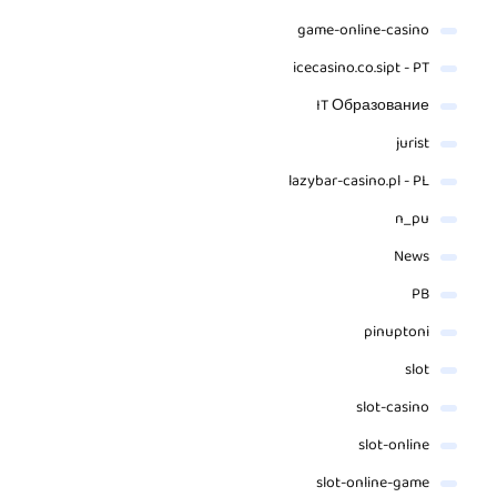
game-online-casino
icecasino.co.sipt - PT
IT Образование
jurist
lazybar-casino.pl - PL
n_pu
News
PB
pinuptoni
slot
slot-casino
slot-online
slot-online-game