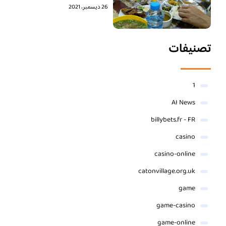
26 ديسمبر، 2021
تصنيفات
1
AI News
billybets.fr - FR
casino
casino-online
catonvillage.org.uk
game
game-casino
game-online