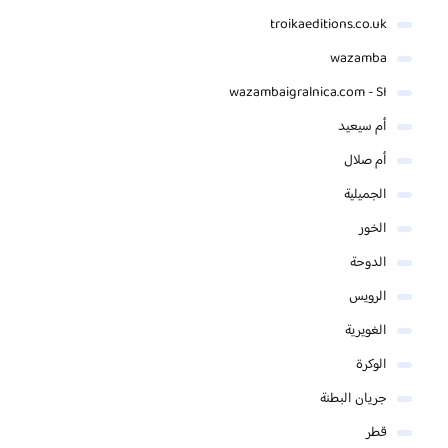
troikaeditions.co.uk
wazamba
wazambaigralnica.com - SI
أم سيعيد
أم صلال
الجميلية
الخور
الدوحة
الرويس
الغويرية
الوكرة
جريان البطنة
قطر