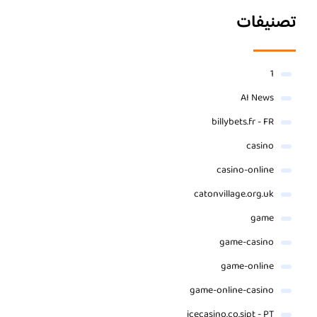
تصنيفات
1
AI News
billybets.fr - FR
casino
casino-online
catonvillage.org.uk
game
game-casino
game-online
game-online-casino
icecasino.co.sipt - PT