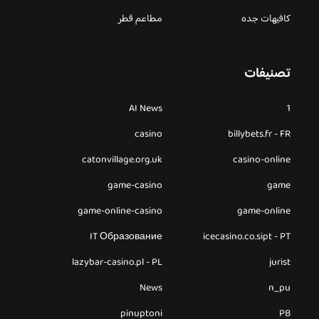
كافيهات جده
مطاعم قطر
تصنيفات
AI News
1
casino
billybets.fr - FR
catonvillage.org.uk
casino-online
game-casino
game
game-online-casino
game-online
IT Образование
icecasino.co.sipt - PT
lazybar-casino.pl - PL
jurist
News
n_pu
pinuptoni
PB