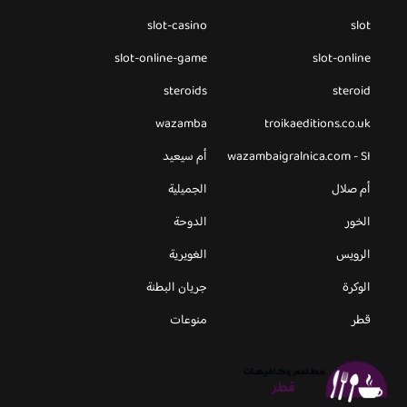
slot-casino
slot
slot-online-game
slot-online
steroids
steroid
wazamba
troikaeditions.co.uk
wazambaigralnica.com - SI
أم سيعيد
أم صلال
الجميلية
الخور
الدوحة
الرويس
الغويرية
الوكرة
جريان البطنة
قطر
منوعات