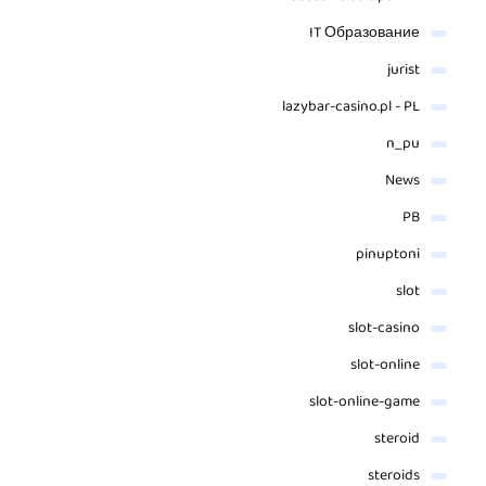
IT Образование
jurist
lazybar-casino.pl - PL
n_pu
News
PB
pinuptoni
slot
slot-casino
slot-online
slot-online-game
steroid
steroids