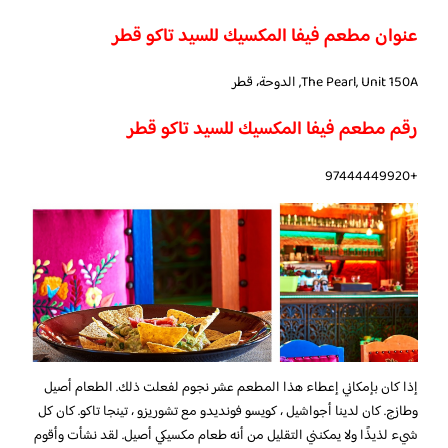
عنوان مطعم فيفا المكسيك للسيد تاكو قطر
The Pearl, Unit 150A, الدوحة، قطر
رقم مطعم فيفا المكسيك للسيد تاكو قطر
+97444449920
إذا كان بإمكاني إعطاء هذا المطعم عشر نجوم لفعلت ذلك. الطعام أصيل
وطازج. كان لدينا أجواشيل ، كويسو فونديدو مع تشوريزو ، تينجا تاكو. كان كل
شيء لذيذًا ولا يمكنني التقليل من أنه طعام مكسيكي أصيل. لقد نشأت وأقوم