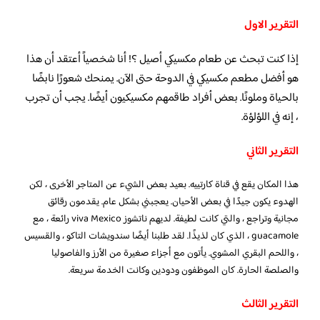
التقرير الاول
إذا كنت تبحث عن طعام مكسيكي أصيل ؟! أنا شخصياً أعتقد أن هذا
هو أفضل مطعم مكسيكي في الدوحة حتى الآن. يمنحك شعورًا نابضًا
بالحياة وملونًا. بعض أفراد طاقمهم مكسيكيون أيضًا. يجب أن تجرب
، إنه في اللؤلؤة.
التقرير الثاني
هذا المكان يقع في قناة كارتييه. بعيد بعض الشيء عن المتاجر الأخرى ، لكن
الهدوء يكون جيدًا في بعض الأحيان. يعجبني بشكل عام. يقدمون رقائق
مجانية وتراجع ، والتي كانت لطيفة. لديهم ناتشوز viva Mexico رائعة ، مع
guacamole ، الذي كان لذيذًا. لقد طلبنا أيضًا سندويشات التاكو ، والقسيس
، واللحم البقري المشوي. يأتون مع أجزاء صغيرة من الأرز والفاصوليا
والصلصة الحارة. كان الموظفون ودودين وكانت الخدمة سريعة.
التقرير الثالث