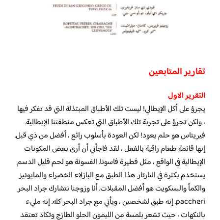
تقارير المتابعين
التقرير الاول
يجرؤ على أكل الإيطالي! ليست تلك الأطباق المبتذلة التي قد تفكر فيها
، ولكن تجرؤ على تجربة تلك الأطباق التي تعكس منطقتنا الإيطالية.
فيريتاس هو حلم يعود! لكن العودة بأسلوب رائع ، أفضل من ذي قبل.
إنها قائمة طعام راقية بالفعل ، لقد فاجأني أن أرى بعض المكونات
الإيطالية في الواقع ، مثل فطيرة فاسونا. الفسونة هو لحم قليل الدسم
يستخدم بكثرة في التارتار. هذا الطبق مع البازلاء الخضراء والمايونيز
والكمأ والبسكويت هو أفضل المقبلات. أنا وزوجنا نتشارك جراد البحر
paccheri. إنه طبق لشخصين ، ويأتي مع جراد البحر كله. إنه مليء
بالنكهات ، حيث تشعر بلمسة من الليمون الحلو الطازج وتكاد تعتقد