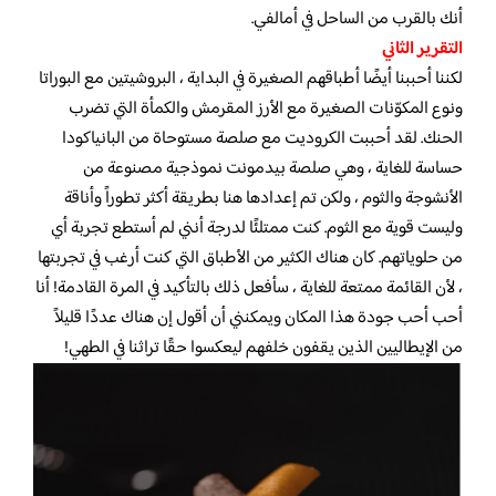
أنك بالقرب من الساحل في أمالفي.
التقرير الثاني
لكننا أحببنا أيضًا أطباقهم الصغيرة في البداية ، البروشيتين مع البوراتا
ونوع المكوّنات الصغيرة مع الأرز المقرمش والكمأة التي تضرب
الحنك. لقد أحببت الكروديت مع صلصة مستوحاة من البانياكودا
حساسة للغاية ، وهي صلصة بيدمونت نموذجية مصنوعة من
الأنشوجة والثوم ، ولكن تم إعدادها هنا بطريقة أكثر تطوراً وأناقة
وليست قوية مع الثوم. كنت ممتلئًا لدرجة أنني لم أستطع تجربة أي
من حلوياتهم. كان هناك الكثير من الأطباق التي كنت أرغب في تجربتها
، لأن القائمة ممتعة للغاية ، سأفعل ذلك بالتأكيد في المرة القادمة! أنا
أحب أحب جودة هذا المكان ويمكنني أن أقول إن هناك عددًا قليلاً
من الإيطاليين الذين يقفون خلفهم ليعكسوا حقًا تراثنا في الطهي!