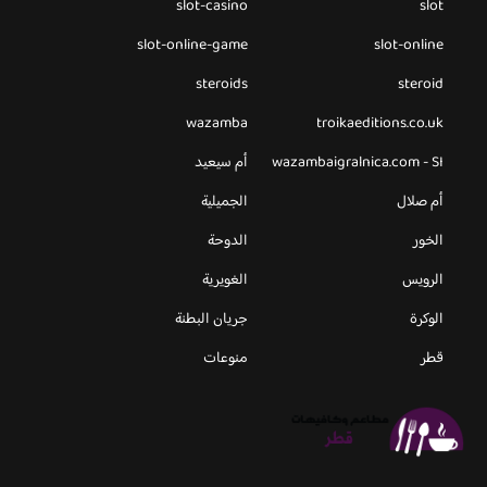
slot-casino
slot
slot-online-game
slot-online
steroids
steroid
wazamba
troikaeditions.co.uk
wazambaigralnica.com - SI
أم سيعيد
أم صلال
الجميلية
الخور
الدوحة
الرويس
الغويرية
الوكرة
جريان البطنة
قطر
منوعات