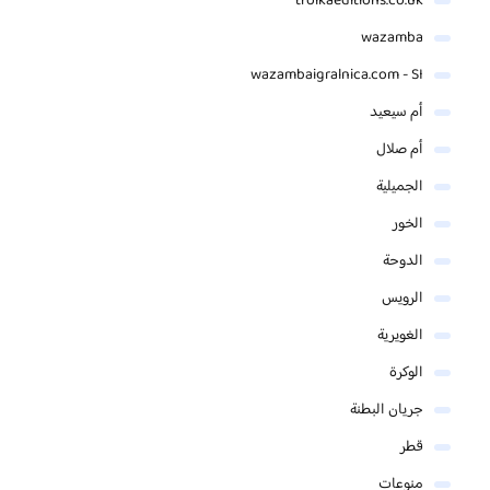
troikaeditions.co.uk
wazamba
wazambaigralnica.com - SI
أم سيعيد
أم صلال
الجميلية
الخور
الدوحة
الرويس
الغويرية
الوكرة
جريان البطنة
قطر
منوعات