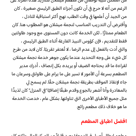
من الممكن تلبية توقعاتي من مطعم ميشلان ستاريد هذه المرة. على
الرغم من أنه لا حرج في أن تكون أجزاء الطبق الرئيسي صغيرة ، كان
من الجيد أن أعلمها في وقت الطلب. نهج أكثر استباقية للنادل ،
وأفترض أن التدريب المناسب لنجمة ميشلان هو المطلوب هنا. كان
الطعام ممتازًا ، لكن الخدمة كانت دون المستوى. مع وجود طاولتين
فقط للتقديم ، فإن كؤوس النبيذ الفارغة أثناء الطبق الرئيسي ،
والتي أدت بالفعل إلى عدم الرضا ، لا تُغتفر تقريبًا. كان لابد من طرح
كل شيء على وجه التحديد عندما يكون جوهر خدمة نجمة ميشلان
لقراءة ما قد يحتاجه الضيف أو يريده. بكل إنصاف ، أدرك مدير
المطعم بسرعة أن الأمور لا تسير على ما يرام على طاولتي وسرعان ما
جاء لإنقاذ الموقف بطريقة نجمة ميشلان حقًا. لم يسمح لي
بالمغادرة وأنا أشعر بالجوع وقدم طبقًا إضافيًا “في المنزل” كان لذيذًا
مثل جميع الأطباق الأخرى التي تناولتها. بشكل عام ، خدمت الخدمة
ما هو خلاف ذلك مطعم رائع.
افضل اطباق المطعم