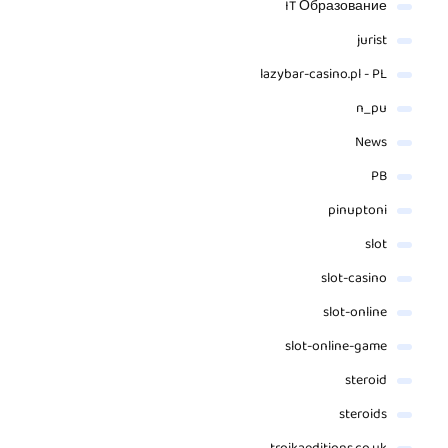
IT Образование
jurist
lazybar-casino.pl - PL
n_pu
News
PB
pinuptoni
slot
slot-casino
slot-online
slot-online-game
steroid
steroids