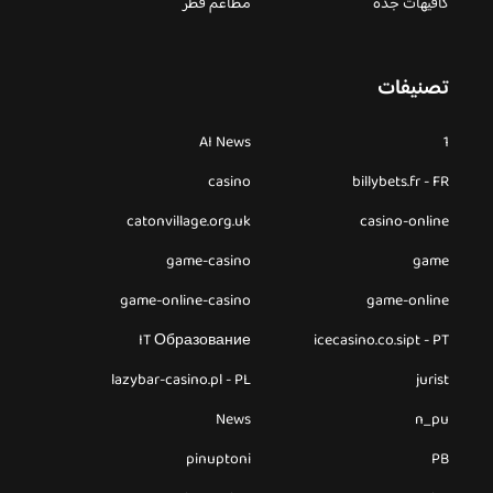
كافيهات جده
مطاعم قطر
تصنيفات
AI News
1
casino
billybets.fr - FR
catonvillage.org.uk
casino-online
game-casino
game
game-online-casino
game-online
IT Образование
icecasino.co.sipt - PT
lazybar-casino.pl - PL
jurist
News
n_pu
pinuptoni
PB