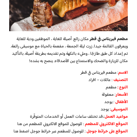
مطعم فيريتاس في قطر
مكان رائع. أصيلة للغاية ، الموظفين ودية للغاية
ويعرفون القائمة جيدا. زرت ليلة الجمعة ، مفعمة بالحياة مع موسيقى رائعة.
تم إعداد كل طبق طازجًا ، ومليء بالنكهة وتم تقديمه بطريقة أصيلة. بالتأكيد
مكان للزيارة والضحك والاستمتاع بين الأصدقاء. ينصح به بشده!
الاسم
: مطعم فيريتاس في قطر
التصنيف
: عائلات – افراد
النوع :
مطعم
الأسعار
:
معقولة
الأطفال
:
يوجد
الموسيقى
:
يوجد
مواعيد العمل
:،قد تختلف ساعات العمل أو الخدمات المتوفّرة
الموقع الالكتروني للمطعم
: للوصول للموقع الالكتروني للمطعم
من هنا
الموقع على خرائط جوجل
: للوصول للمطعم عبر خرائط جوجل
اضغط هنا