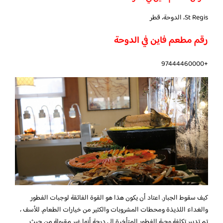
St Regis، الدوحة، قطر
رقم مطعم فاين في الدوحة
+97444460000
كيف سقوط الجبار. اعتاد أن يكون هذا هو القوة الفائقة لوجبات الفطور
والغداء اللذيذة ومحطات المشروبات والكثير من خيارات الطعام. للأسف ،
تم تدبير تكلفة وجبة الفطور المتأخرة إلى درجة أنها غير مقبولة من حيث