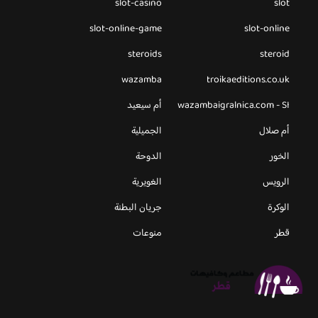
slot-casino
slot
slot-online-game
slot-online
steroids
steroid
wazamba
troikaeditions.co.uk
wazambaigralnica.com - SI
أم سيعيد
أم صلال
الجميلية
الخور
الدوحة
الرويس
الغويرية
الوكرة
جريان البطنة
قطر
منوعات