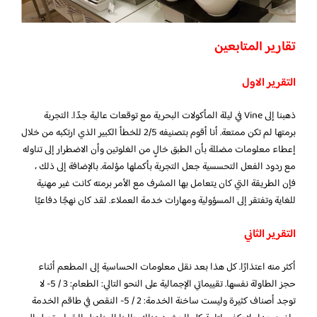
تقارير المتابعين
التقرير الاول
ذهبنا إلى Vine في ليلة المأكولات البحرية مع توقعات عالية جدًا. التجربة
برمتها لم تكن ممتعة. أنا أقوم بتصنيفه 2/5 للخطأ الكبير الذي ارتكبه من خلال
إعطاء معلومات مضللة بأن الطبق خالٍ من الغلوتين وأن الاضطرار إلى تناوله
مع ردود الفعل التحسسية جعل التجربة بأكملها مؤلمة. بالإضافة إلى ذلك ،
فإن الطريقة التي كان يتعامل بها المشرف مع الأمر برمته كانت غير مهنية
للغاية وتفتقر إلى المسؤولية ومهارات خدمة العملاء. لقد كان نهجًا دفاعيًا
التقرير الثاني
أكثر منه اعتذارًا. كل هذا بعد نقل معلومات الحساسية إلى المطعم أثناء
حجز الطاولة نفسها. تقييماتي الإجمالية على النحو التالي: الطعام: 3 / 5- لا
توجد أصناف كثيرة وليست ساخنة الخدمة: 2 / 5- النقص في طاقم الخدمة