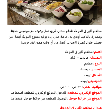
مطعم فاين في الدوحة طعام ممتاز ، فريق عمل ودود ، مع موسيقى حديثة
وممتازة. بالتأكيد أوصي به ، خاصة خلال أيام بوفيه مفتوح الدولية. أيضا ، من
فضلك حاول فطيرة الجبن … أفضل من أي وقت مضى لقد جربت!
الاسم
: مطعم فاين في الدوحة
التصنيف
: عائلات – افراد
النوع :
مطعم
الأسعار
:
متوسطة
الأطفال
:
يوجد
الموسيقى
:
يوجد
مواعيد العمل
:، ١٠:٠٠ص–٣:٣٠ص
الموقع الإلكتروني للمطعم
: للدخول للموقع الإلكتروني للمطعم
اضغط هنا
الموقع على خرائط جوجل
: للوصول للمطعم عبر خرائط جوجل
اضغط هنا
عنوان مطعم فاين في الدوحة