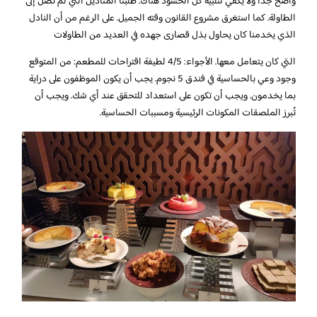
واضح جدا ولا يكفي لتلبية كل الحشود هناك. طلبنا المناديل التي لم تصل إلى
الطاولة. كما استغرق مشروع القانون وقته الجميل. على الرغم من أن النادل
الذي يخدمنا كان يحاول بذل قصارى جهده في العديد من الطاولات
التي كان يتعامل معها. الأجواء: 4/5 لطيفة اقتراحات للمطعم: من المتوقع
وجود وعي بالحساسية في فندق 5 نجوم. يجب أن يكون الموظفون على دراية
بما يخدمون. ويجب أن تكون على استعداد للتحقق عند أي شك. ويجب أن
تُبرز الملصقات المكونات الرئيسية ومسببات الحساسية.