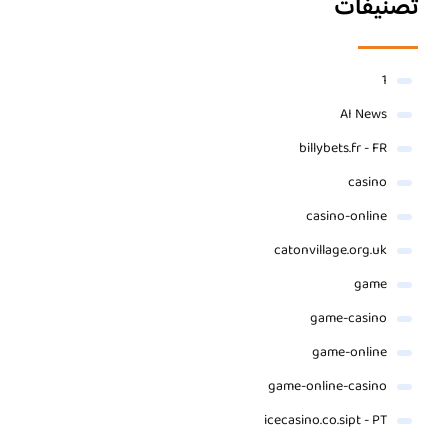
تصنيفات
1
AI News
billybets.fr - FR
casino
casino-online
catonvillage.org.uk
game
game-casino
game-online
game-online-casino
icecasino.co.sipt - PT