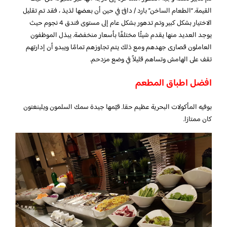
القيمة. “الطعام الساخن” بارد / دافئ في حين أن بعضها لذيذ ، فقد تم تقليل
الاختيار بشكل كبير وتم تدهور بشكل عام إلى مستوى فندق 4 نجوم حيث
يوجد العديد منها يقدم شيئًا مختلفًا بأسعار منخفضة. يبذل الموظفون
العاملون قصارى جهدهم ومع ذلك يتم تجاوزهم تمامًا ويبدو أن إدارتهم
تقف على الهامش وتساهم قليلاً في وضع مزدحم.
افضل اطباق المطعم
بوفيه المأكولات البحرية عظيم حقا. قيّمها جيدة سمك السلمون ويلينغتون
كان ممتازا.