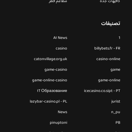
كافيهات جده
مطاعم قطر
تصنيفات
AI News
1
casino
billybets.fr - FR
catonvillage.org.uk
casino-online
game-casino
game
game-online-casino
game-online
IT Образование
icecasino.co.sipt - PT
lazybar-casino.pl - PL
jurist
News
n_pu
pinuptoni
PB