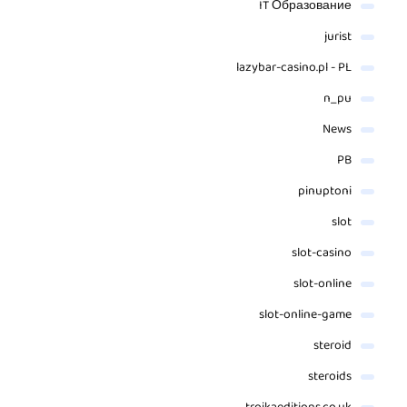
IT Образование
jurist
lazybar-casino.pl - PL
n_pu
News
PB
pinuptoni
slot
slot-casino
slot-online
slot-online-game
steroid
steroids