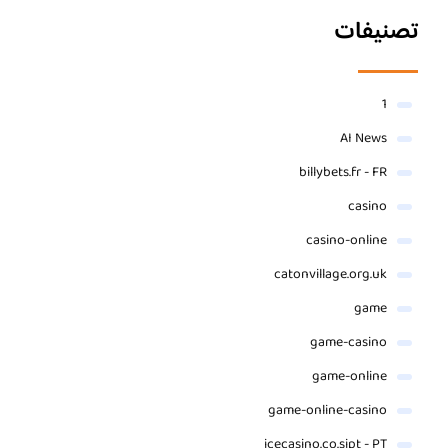
تصنيفات
1
AI News
billybets.fr - FR
casino
casino-online
catonvillage.org.uk
game
game-casino
game-online
game-online-casino
icecasino.co.sipt - PT