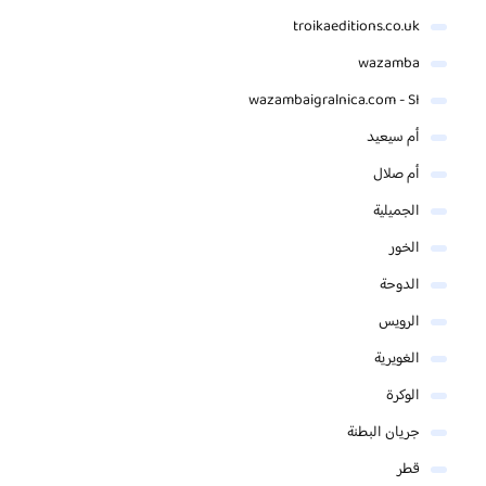
troikaeditions.co.uk
wazamba
wazambaigralnica.com - SI
أم سيعيد
أم صلال
الجميلية
الخور
الدوحة
الرويس
الغويرية
الوكرة
جريان البطنة
قطر