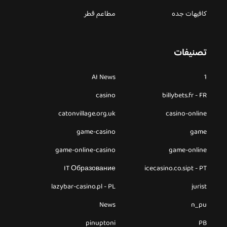
كافيهات جده
مطاعم قطر
تصنيفات
AI News
1
casino
billybets.fr - FR
catonvillage.org.uk
casino-online
game-casino
game
game-online-casino
game-online
IT Образование
icecasino.co.sipt - PT
lazybar-casino.pl - PL
jurist
News
n_pu
pinuptoni
PB