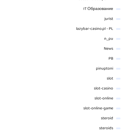
IT Образование
jurist
lazybar-casino.pl - PL
n_pu
News
PB
pinuptoni
slot
slot-casino
slot-online
slot-online-game
steroid
steroids