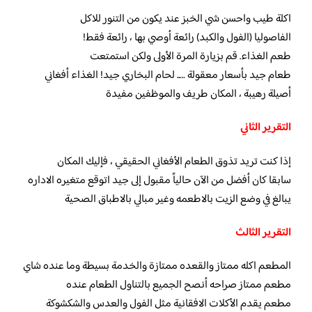
اكلة طيب واحسن شي الخبز عند يكون من التنور للاكل
الفاصوليا (الفول والكبد) رائعة أوصي بها ، رائعة فقط!
طعم الغذاء. قم بزيارة المرة الأولى ولكن استمتعت
طعام جيد بأسعار معقولة ….. لحام البخاري جيد! الغذاء أفغاني
أصيلة رهيبة ، المكان طريف والموظفين مفيدة
التقرير الثاني
إذا كنت تريد تذوق الطعام الأفغاني الحقيقي ، فإليك المكان
سابقا كان أفضل من الآن حالياً مقبول إلى جيد اتوقع متغيره الاداره
يبالغ في وضع الزيت بالاطعمه وغير مبالي بالاطباق الصحية
التقرير الثالث
المطعم اكله ممتاز والقعده ممتازة والخدمة بسيطة وما عنده شاي
مطعم ممتاز صراحه أنصح الجميع بالتناول الطعام عنده
مطعم يقدم الأكلات الافقانية مثل الفول والعدس والشكشوكة