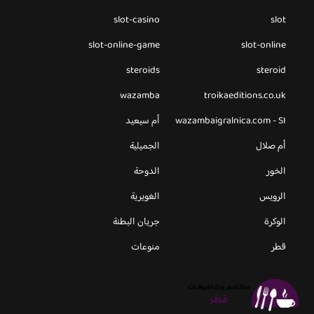
slot-casino
slot
slot-online-game
slot-online
steroids
steroid
wazamba
troikaeditions.co.uk
wazambaigralnica.com - SI
أم سيعيد
أم صلال
الجميلية
الخور
الدوحة
الرويس
الغويرية
الوكرة
جريان البطنة
قطر
منوعات