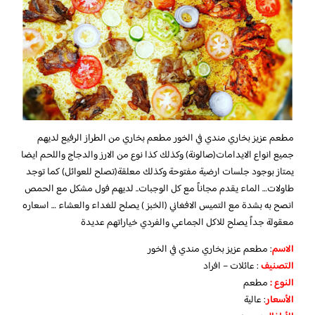
مطعم عزيز بخاري مندي في الخور مطعم بخاري من الطراز الرفيع لديهم
جميع انواع الايدامات(صالونة) وكذلك كذا نوع من الارز والدجاج واللحم ايضا
يمتاز بوجود جلسات ارضية مفتوحة وكذلك معلقة(تصلح للعوائل) كما توجد
طاولات… الماء يقدم مجاناً مع كل الوجبات.. لديهم فول مشكل مع الحمص
انصح به بشدة مع التميس الافغاني (الخبز ) يصلح للغداء والعشاء … اسعاره
معقولة جداً يصلح للاكل الجماعي والفردي خياراتهم عديدة
الاسم
: مطعم عزيز بخاري مندي في الخور
التصنيف
: عائلات – افراد
النوع :
مطعم
الأسعار
:
عالية