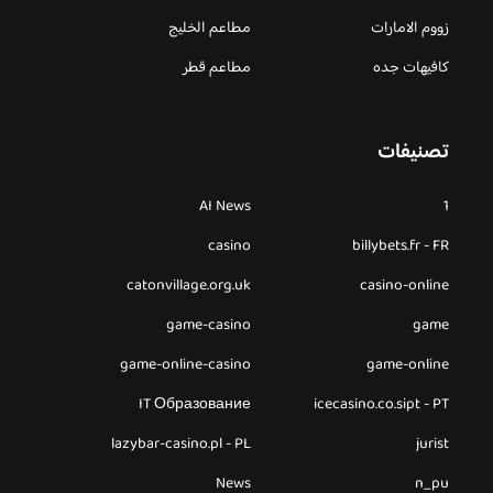
زووم الامارات
مطاعم الخليج
كافيهات جده
مطاعم قطر
تصنيفات
AI News
1
casino
billybets.fr - FR
catonvillage.org.uk
casino-online
game-casino
game
game-online-casino
game-online
IT Образование
icecasino.co.sipt - PT
lazybar-casino.pl - PL
jurist
News
n_pu