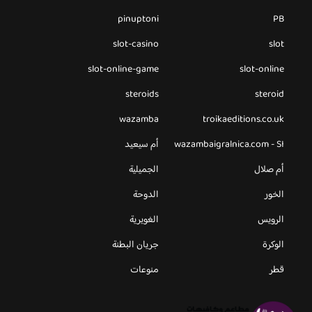
pinuptoni
PB
slot-casino
slot
slot-online-game
slot-online
steroids
steroid
wazamba
troikaeditions.co.uk
wazambaigralnica.com - SI
أم سيعيد
أم صلال
الجميلية
الخور
الدوحة
الرويس
الغويرية
الوكرة
جريان البطنة
قطر
منوعات