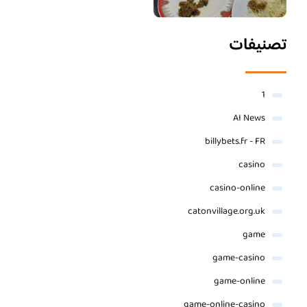
تصنيفات
1
AI News
billybets.fr - FR
casino
casino-online
catonvillage.org.uk
game
game-casino
game-online
game-online-casino