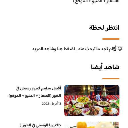
الاسعار + المنيو + الموقع )
انتظر لحظة
😊
☝️لم تجد ما تبحث عنه .. اضغط هنا وشاهد المزيد
شاهد أيضا
أفضل مطعم فطور رمضان في
الخور (الاسعار + المنيو + الموقع)
13 أبريل، 2022
كافتيريا الوسمي في الخور (