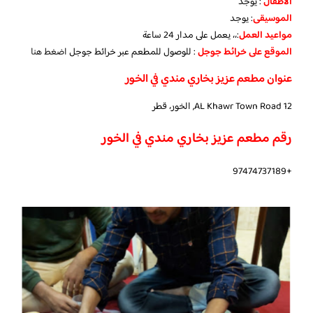
الأطفال
:
يوجد
الموسيقى
:
يوجد
مواعيد العمل
:،، يعمل على مدار 24 ساعة
الموقع على خرائط جوجل
: للوصول للمطعم عبر خرائط جوجل
اضغط هنا
عنوان مطعم عزيز بخاري مندي في الخور
12 AL Khawr Town Road, الخور، قطر
رقم مطعم عزيز بخاري مندي في الخور
+97474737189