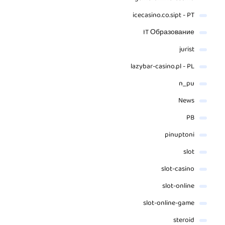
icecasino.co.sipt - PT
IT Образование
jurist
lazybar-casino.pl - PL
n_pu
News
PB
pinuptoni
slot
slot-casino
slot-online
slot-online-game
steroid