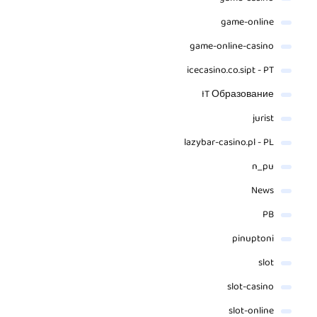
game-online
game-online-casino
icecasino.co.sipt - PT
IT Образование
jurist
lazybar-casino.pl - PL
n_pu
News
PB
pinuptoni
slot
slot-casino
slot-online