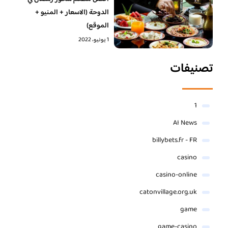
الدوحة (الاسعار + المنيو +
الموقع)
1 يونيو، 2022
تصنيفات
1
AI News
billybets.fr - FR
casino
casino-online
catonvillage.org.uk
game
game-casino