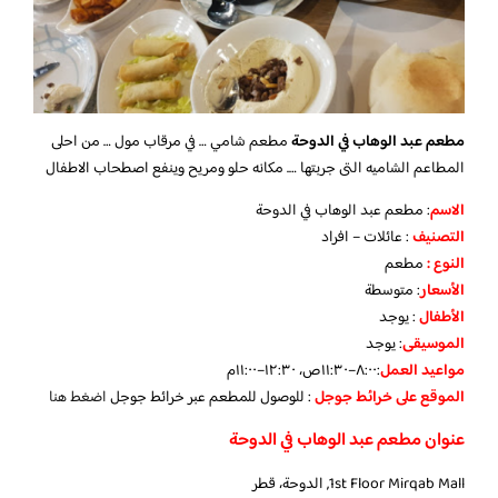
مطعم عبد الوهاب في الدوحة
مطعم شامي … في مرقاب مول … من احلى
المطاعم الشاميه التى جربتها …. مكانه حلو ومريح وينفع اصطحاب الاطفال
الاسم
: مطعم عبد الوهاب في الدوحة
التصنيف
: عائلات – افراد
النوع :
مطعم
الأسعار
:
متوسطة
الأطفال
:
يوجد
الموسيقى
:
يوجد
مواعيد العمل
:٨:٠٠–١١:٣٠ص، ١٢:٣٠–١١:٠٠م
الموقع على خرائط جوجل
: للوصول للمطعم عبر خرائط جوجل
اضغط هنا
عنوان مطعم عبد الوهاب في الدوحة
1st Floor Mirqab Mall, الدوحة، قطر