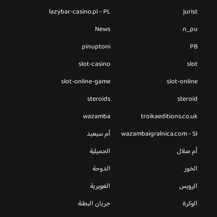
lazybar-casino.pl - PL
jurist
News
n_pu
pinuptoni
PB
slot-casino
slot
slot-online-game
slot-online
steroids
steroid
wazamba
troikaeditions.co.uk
wazambaigralnica.com - SI
أم سيعيد
أم صلال
الجميلية
الخور
الدوحة
الرويس
الغويرية
الوكرة
جريان البطنة