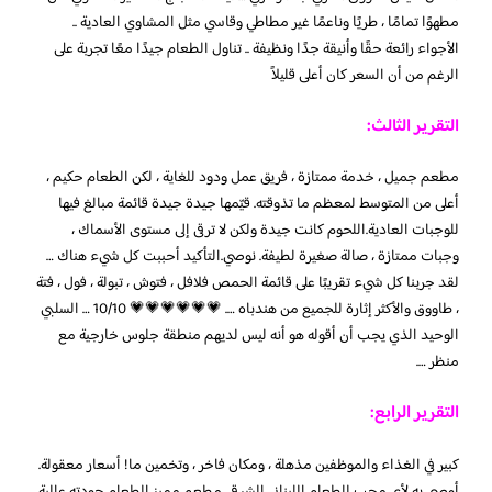
مطهوًا تمامًا ، طريًا وناعمًا غير مطاطي وقاسي مثل المشاوي العادية ..
الأجواء رائعة حقًا وأنيقة جدًا ونظيفة .. تناول الطعام جيدًا معًا تجربة على
الرغم من أن السعر كان أعلى قليلاً
التقرير الثالث:
مطعم جميل ، خدمة ممتازة ، فريق عمل ودود للغاية ، لكن الطعام حكيم ،
أعلى من المتوسط ​​لمعظم ما تذوقته. قيّمها جيدة جيدة قائمة مبالغ فيها
للوجبات العادية.اللحوم كانت جيدة ولكن لا ترقى إلى مستوى الأسماك ،
وجبات ممتازة ، صالة صغيرة لطيفة. نوصي.التأكيد أحببت كل شيء هناك …
لقد جربنا كل شيء تقريبًا على قائمة الحمص فلافل ، فتوش ، تبولة ، فول ، فتة
، طاووق والأكثر إثارة للجميع من هندباه …. 💗💗💗💗💗💗 10/10 … السلبي
الوحيد الذي يجب أن أقوله هو أنه ليس لديهم منطقة جلوس خارجية مع
منظر ….
التقرير الرابع:
كبير في الغذاء والموظفين مذهلة ، ومكان فاخر ، وتخمين ما! أسعار معقولة.
أوصي به لأي محب للطعام اللبناني الشرقي. مطعم مميز الطعام جودته عالية