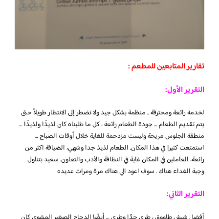
تقارير المتابعين للمطعم :
التقرير الأول:
لخدمة رائعة ومحترفة .. منظمة بشكل جيد ولا تضطر إلى الانتظار طويلاً حتى
يتم تقديم الطعام … جودة الطعام رائعة ، كل ما طلبناه كان لذيذًا ولذيذًا …
منطقة الجلوس مريحة وليست مزدحمة للغاية خلال أوقات الصباح …
استمتعت كثيرا في هذا المكان. الطعام لذيذ جدا وشهي، الضيافة اكثر من
رائعة، العاملين في المكان غاية في النظافة والأدب والتعاون. سعيد بتناول
وجبة الغداء هناك . سوف اعود الي هناك مرة ومرات عديده
التقرير الثاني:
أفضل شيش طاووق ، طري جدًا وطري … أيضًا الدجاج الصغير المشوي كان