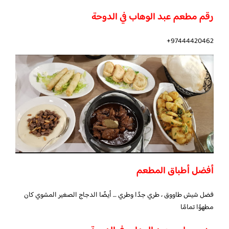
رقم مطعم عبد الوهاب في الدوحة
97444420462+
أفضل أطباق المطعم
فضل شيش طاووق ، طري جدًا وطري … أيضًا الدجاج الصغير المشوي كان
مطهوًا تمامًا