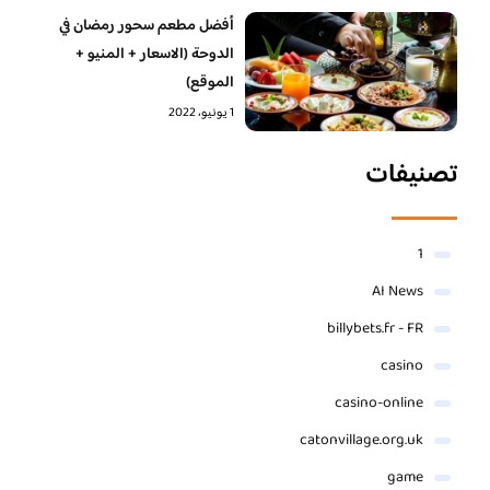
أفضل مطعم سحور رمضان في
الدوحة (الاسعار + المنيو +
الموقع)
1 يونيو، 2022
تصنيفات
1
AI News
billybets.fr - FR
casino
casino-online
catonvillage.org.uk
game