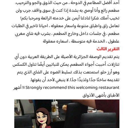
أحد أفضل المطاعم في الدوحة ، من حيث الذوق والجو والترحيب.
مطعم رائع وأنا أوصي به بشدة إذا كنت في سوق واقف. جرب ولن
تخيب أملك. شكرا لنادلنا أيمن على خدمته الرائعة ومرحبا بكم!
تعامل راق واطباق متنوعة واسعار معقوله ، احيانا تاخير في الطلبات
مطعم ، في جلسات داخل وخارج المطعم ، بشرب فيه شاي مغربي
علطول ، الخدمة فيه متوسطة ، اسعاره معقولة
التقرير الثالث
يتم تقديم الوصفة الجزائرية الأصيلة على الطريقة العربية دون أي
تنازلات. أحببت أجواء المطعم. يمكن للنباتيين أيضًا تناول الكسكس
وهو أرز حلو. استمتعت بذلك. تسليط الضوء على الشاي الذي يتم
تقديمه ساخنًا جدًا ولذيذًا جدًا. لا ينبغي لأحد أن يفوتها.
I Strongly recommend this welcoming restaurant! أشهر
الأطباق بأشهى الأذواق