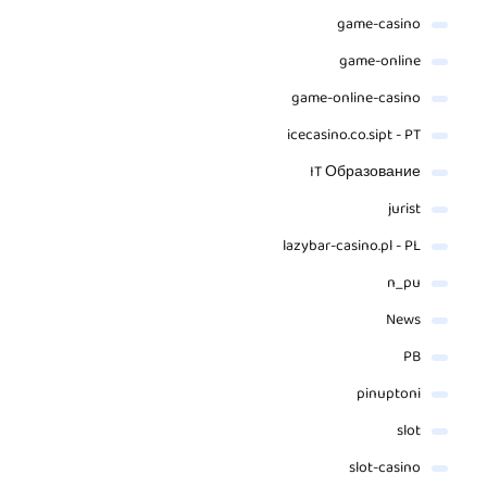
game-casino
game-online
game-online-casino
icecasino.co.sipt - PT
IT Образование
jurist
lazybar-casino.pl - PL
n_pu
News
PB
pinuptoni
slot
slot-casino