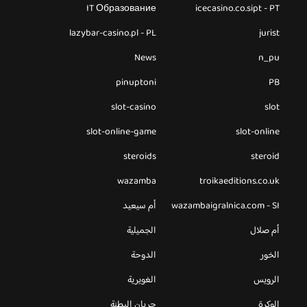
IT Образование
icecasino.co.sipt - PT
lazybar-casino.pl - PL
jurist
News
n_pu
pinuptoni
PB
slot-casino
slot
slot-online-game
slot-online
steroids
steroid
wazamba
troikaeditions.co.uk
wazambaigralnica.com - SI
أم سيعيد
أم صلال
الجميلية
الخور
الدوحة
الرويس
الغويرية
الوكرة
جريان البطنة