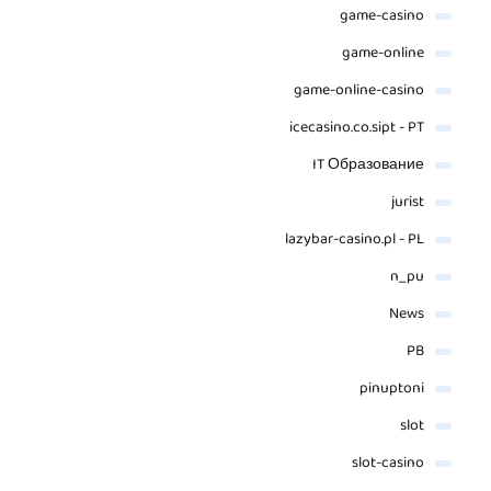
game-casino
game-online
game-online-casino
icecasino.co.sipt - PT
IT Образование
jurist
lazybar-casino.pl - PL
n_pu
News
PB
pinuptoni
slot
slot-casino