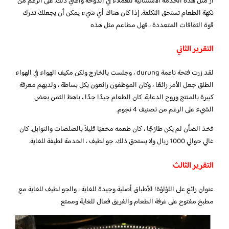
أر مثل هذه الخدمة الاستثنائية للعملاء في الدوحة وأعني ذلك. على الرغم من
نكهة الطعام تستحق التكلفة. إذا كان هناك أي شيء يمكن أن يجعلك تدرك
قوة الثقافات المتعددة ، فهل مطاعم مثل هذه
التقرير الثاني
لقد زرت فتحة ناعمة durung ، وجلست بالخارج ولكن مكيف الهواء في الهواء
الطلق جعل الأمر رائعًا ، وكان الموظفون رائعون بكل بساطة ، ولديهم معرفة
كبيرة بالمنتج وروح الدعابة. كان الطعام جيدًا جدًا ، باهظ الثمن بعض
الشيء على الرغم من تصنيف 4 نجوم.
فخذ الضأن لم يكن طازجًا ، كان طعمه مخفيًا قليلاً بالصلصات والتوابل. كان
غالي حوالي 1000 ريال ولا يستحق ذلك. جو لطيف ، الخدمة لطيفة للغاية.
التقرير الثالث
عنوان رائع على اللؤلؤة! الأطباق أصلية وجيدة للغاية ، والجو لطيف للغاية مع
مطبخ مفتوح على غرفة الطعام والفريق فعال للغاية وممتع