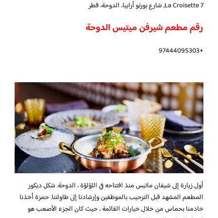
7 La Croisette, شارع بورتو أرابيا، الدوحة، قطر
رقم مطعم شيرفن ميتيس الدوحة
+97444095303
أول زيارة إلى شيفان ماتيس منذ افتتاحه في اللؤلؤة ، الدوحة. شكل ديكور
المطعم المشهد قبل الترحيب بالموظفين وإرشادنا إلى طاولتنا. حمزة أخذنا
خادمنا بحماس من خلال خيارات القائمة ، حيث كان الجزء الأصعب هو