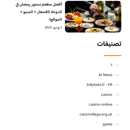
أفضل مطعم سحور رمضان في
الدوحة (الاسعار + المنيو +
الموقع)
1 يونيو، 2022
تصنيفات
1
AI News
billybets.fr - FR
casino
casino-online
catonvillage.org.uk
game