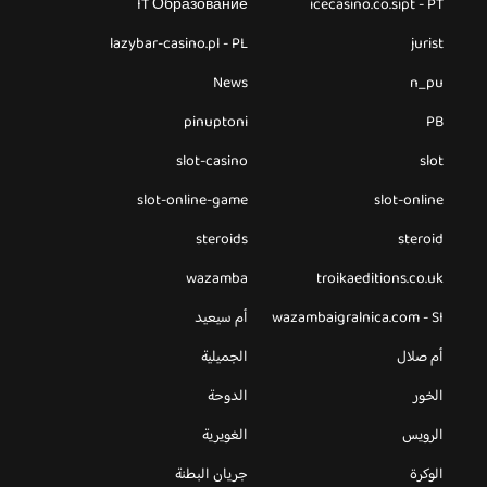
IT Образование
icecasino.co.sipt - PT
lazybar-casino.pl - PL
jurist
News
n_pu
pinuptoni
PB
slot-casino
slot
slot-online-game
slot-online
steroids
steroid
wazamba
troikaeditions.co.uk
wazambaigralnica.com - SI
أم سيعيد
أم صلال
الجميلية
الخور
الدوحة
الرويس
الغويرية
الوكرة
جريان البطنة