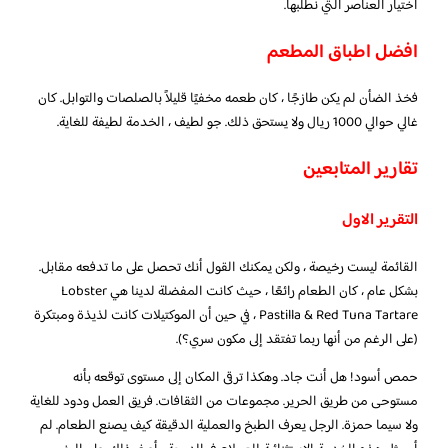
اختيار العناصر التي نطلبها.
افضل اطباق المطعم
فخذ الضأن لم يكن طازجًا ، كان طعمه مخفيًا قليلاً بالصلصات والتوابل. كان
غالي حوالي 1000 ريال ولا يستحق ذلك. جو لطيف ، الخدمة لطيفة للغاية.
تقارير المتابعين
التقرير الاول
القائمة ليست رخيصة ، ولكن يمكنك القول أنك تحصل على ما تدفعه مقابل.
بشكل عام ، كان الطعام رائعًا ، حيث كانت المفضلة لدينا هي Lobster
Pastilla & Red Tuna Tartare ، في حين أن الموكتيلات كانت لذيذة ومبتكرة
(على الرغم من أنها ربما تفتقد إلى مكون سري؟).
حمص أسود! هل أنت جاد. وهكذا ترقى المكان إلى مستوى توقعه بأنه
مستوحى من طريق الحرير. مجموعات من الثقافات. فريق العمل ودود للغاية
ولا سيما حمزة. الرجل يعرف الطبخ والعملية الدقيقة كيف يصنع الطعام. لم