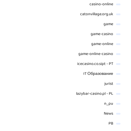
casino-online
catonvillage.org.uk
game
game-casino
game-online
game-online-casino
icecasino.co.sipt - PT
IT Образование
jurist
lazybar-casino.pl - PL
n_pu
News
PB