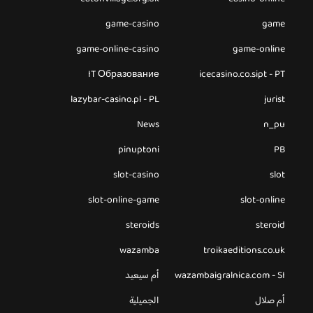
game-casino
game
game-online-casino
game-online
IT Образование
icecasino.co.sipt - PT
lazybar-casino.pl - PL
jurist
News
n_pu
pinuptoni
PB
slot-casino
slot
slot-online-game
slot-online
steroids
steroid
wazamba
troikaeditions.co.uk
wazambaigralnica.com - SI
أم سيعيد
أم صلال
الجميلية