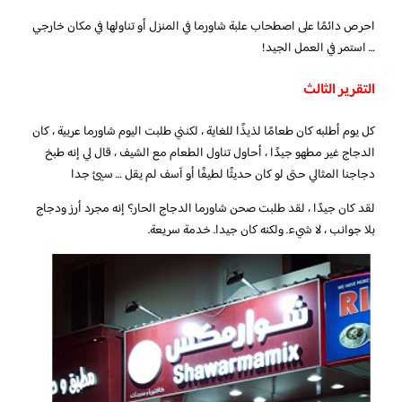
احرص دائمًا على اصطحاب علبة شاورما في المنزل أو تناولها في مكان خارجي
… استمر في العمل الجيد!
التقرير الثالث
كل يوم أطلبه كان طعامًا لذيذًا للغاية ، لكنني طلبت اليوم شاورما عربية ، كان
الدجاج غير مطهو جيدًا ، أحاول تناول الطعام مع الشيف ، قال لي إنه طبخ
دجاجنا المثالي حتى لو كان حديثًا لطيفًا أو آسف لم يقل … سيئ جدا
لقد كان جيدًا ، لقد طلبت صحن شاورما الدجاج الحار؟ إنه مجرد أرز ودجاج
بلا جوانب ، لا شيء. ولكنه كان جيدا. خدمة سريعة.