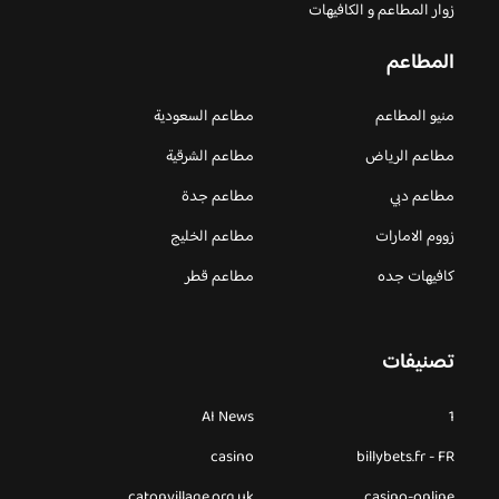
زوار المطاعم و الكافيهات
المطاعم
منيو المطاعم
مطاعم السعودية
مطاعم الرياض
مطاعم الشرقية
مطاعم دبي
مطاعم جدة
زووم الامارات
مطاعم الخليج
كافيهات جده
مطاعم قطر
تصنيفات
AI News
1
casino
billybets.fr - FR
catonvillage.org.uk
casino-online