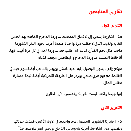
تقارير المتابعين
التقرير الاول
هذا الشاورما ينتمي إلى قائمتي المفضلة. شاورما الدجاج الخاصة بهم لحمي
للغاية ولذيذ. لكنني لاحظت مرة واحدة عندما أمرت لحوم البقر الشاورما
ذاقت مثل لحم الضأن. لذلك لم أطلب قط شاورما لحم في كل مرة أتيت فيها.
أنا فقط التمسك شاورما الدجاج والبطاطس مجعد كذلك
موقع رائع .. يسهل الوصول إليه. لديه باسكن وروبنز بالداخل أيضًا. تنوع جيد في
القائمة مع نوع عربي صحي وبرغر على الطريقة الأمريكية أيضًا. قيمة ممتازة
مقابل المال.
إنها جيدة ولكنها ليست للأرز. لا يقدمون الأرز الطازج.
التقرير الثاني
كان اختيارنا الشاورما المفضل مرة واحدة. في الآونة الأخيرة فقدت جودتها
وطعمها من الشاورما. أمرت شروماس الدجاج ولحم البقر متوسط ​​جداً.