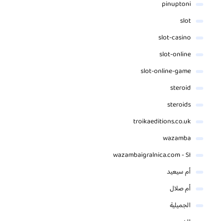
pinuptoni
slot
slot-casino
slot-online
slot-online-game
steroid
steroids
troikaeditions.co.uk
wazamba
wazambaigralnica.com - SI
أم سيعيد
أم صلال
الجميلية