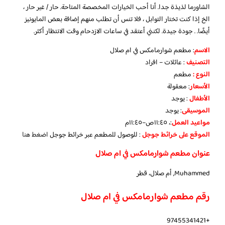
الشاورما لذيذة جدا. أنا أحب الخيارات المخصصة المتاحة. حار / غير حار ،
الخ إذا كنت تختار التوابل ، فلا تنس أن تطلب منهم إضافة بعض المايونيز
أيضًا. . جودة جيدة. لكنني أعتقد في ساعات الازدحام وقت الانتظار أكثر.
الاسم
: مطعم شوارمامكس في ام صلال
التصنيف
: عائلات – افراد
النوع :
مطعم
الأسعار
:
معقولة
الأطفال
:
يوجد
الموسيقى
:
يوجد
مواعيد العمل
:، ١١:٤٥ص–١١:٤٥م
الموقع على خرائط جوجل
: للوصول للمطعم عبر خرائط جوجل
اضغط هنا
عنوان مطعم شوارمامكس في ام صلال
Muhammed, أم صلال، قطر
رقم مطعم شوارمامكس في ام صلال
+97455341421