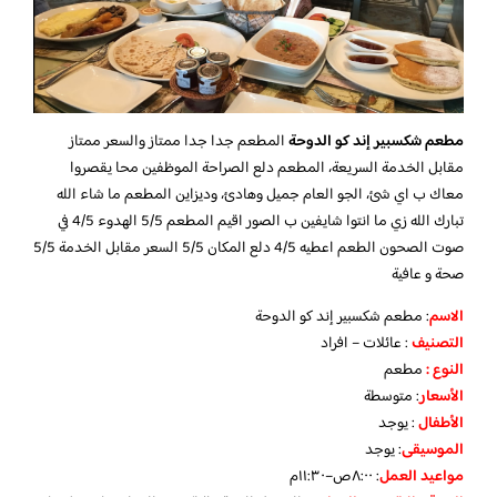
مطعم شكسبير إند كو الدوحة
المطعم جدا جدا ممتاز والسعر ممتاز
مقابل الخدمة السريعة، المطعم دلع الصراحة الموظفين محا يقصروا
معاك ب اي شئ، الجو العام جميل وهادئ، وديزاين المطعم ما شاء الله
تبارك الله زي ما انتوا شايفين ب الصور اقيم المطعم 5/5 الهدوء 4/5 في
صوت الصحون الطعم اعطيه 4/5 دلع المكان 5/5 السعر مقابل الخدمة 5/5
صحة و عافية
الاسم
: مطعم شكسبير إند كو الدوحة
التصنيف
: عائلات – افراد
النوع :
مطعم
الأسعار
:
متوسطة
الأطفال
:
يوجد
الموسيقى
:
يوجد
مواعيد العمل
: ٨:٠٠ص–١١:٣٠م