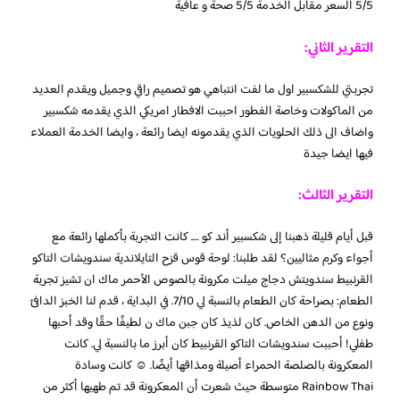
5/5 السعر مقابل الخدمة 5/5 صحة و عافية
التقرير الثاني:
تجربتي للشكسبير اول ما لفت انتباهي هو تصميم راقي وجميل ويقدم العديد
من الماكولات وخاصة الفطور احببت الافطار امريكي الذي يقدمه شكسبير
واضاف الى ذلك الحلويات الذي يقدمونه ايضا رائعة ، وايضا الخدمة العملاء
فيها ايضا جيدة
التقرير الثالث:
قبل أيام قليلة ذهبنا إلى شكسبير أند كو …. كانت التجربة بأكملها رائعة مع
أجواء وكرم مثاليين؟ لقد طلبنا: لوحة قوس قزح التايلاندية سندويشات التاكو
القرنبيط سندويتش دجاج ميلت مكرونة بالصوص الأحمر ماك ان تشيز تجربة
الطعام: بصراحة كان الطعام بالنسبة لي 7/10. في البداية ، قدم لنا الخبز الدافئ
ونوع من الدهن الخاص. كان لذيذ كان جبن ماك ن لطيفًا حقًا وقد أحبها
طفلي! أحببت سندويشات التاكو القرنبيط كان أبرز ما بالنسبة لي. كانت
المعكرونة بالصلصة الحمراء أصيلة ومذاقها أيضًا. ☺️ كانت وسادة
Rainbow Thai متوسطة حيث شعرت أن المعكرونة قد تم طهيها أكثر من