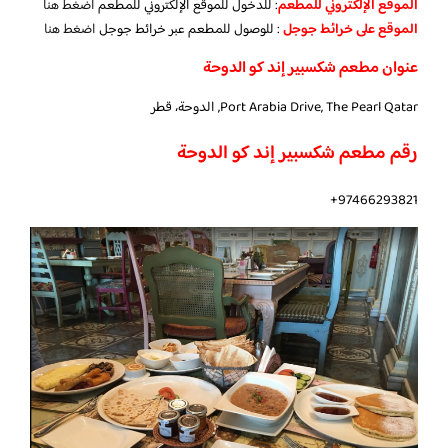
الموقع الإلكتروني للمطعم
: للدخول للموقع الإلكتروني للمطعم
اضغط هنا
الموقع على خرائط جوجل
: للوصول للمطعم عبر خرائط جوجل
اضغط هنا
عنوان مطعم شكسبير إند كو الدوحة
Port Arabia Drive, The Pearl Qatar, الدوحة، قطر
رقم مطعم شكسبير إند كو الدوحة
97466293821+