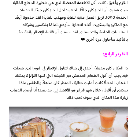
اللازم وأخيرًا ، كانت أقل الأطعمة المفضلة لدي هي شطيرة الدجاج الذائبة
حيث شعرت أن الخبز كان جافًا. الحشو داخل الخبز كان جيدًا. الخدمة:
الخدمة 10/10. فريق العمل منتبه للغاية ومهذب للغاية! لقد خدمونا أيضًا
مع الماكرو والبسكويت أثناء انتظارنا سأوصي تمامًا بشكسبير وشركاه
للمناسبات الخاصة والتجمعات. لقد سمعت أن قائمة الإفطار رائعة حقًا.
بالتأكيد سأحاول مرة أخرى ❤️
التقرير الرابع:
ذا المكان كان مذهلاً ، أخذني إلى هناك لتناول الإفطار في اليوم الذي هبطت
فيه. يجب أن أقول الطعام المدهش مع الشيشة التي كتبها اللؤلؤ لا يمكنك
الذهاب الخطأ! كانت أمليت مثالية ، المنظر كان مذهلاً. والطقس ماذا
يمكنني أن أقول ، خلال شهر فبراير هو الأفضل إلى حد بعيد! أنا أوصى الذهاب
زيارة هذا المكان الذي سوف تحب ذلك!