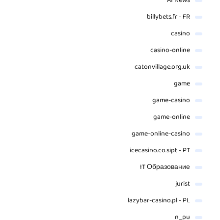
AI News
billybets.fr - FR
casino
casino-online
catonvillage.org.uk
game
game-casino
game-online
game-online-casino
icecasino.co.sipt - PT
IT Образование
jurist
lazybar-casino.pl - PL
n_pu