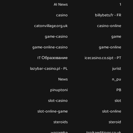
AI News
1
casino
billybets.fr - FR
catonvillage.org.uk
casino-online
game-casino
game
game-online-casino
game-online
IT Образование
icecasino.co.sipt - PT
lazybar-casino.pl - PL
jurist
News
n_pu
pinuptoni
PB
slot-casino
slot
slot-online-game
slot-online
steroids
steroid
wazamba
troikaeditions.co.uk