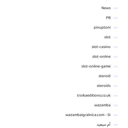
News
PB
pinuptoni
slot
slot-casino
slot-online
slot-online-game
steroid
steroids
troikaeditions.co.uk
wazamba
wazambaigralnica.com - SI
أم سيعيد