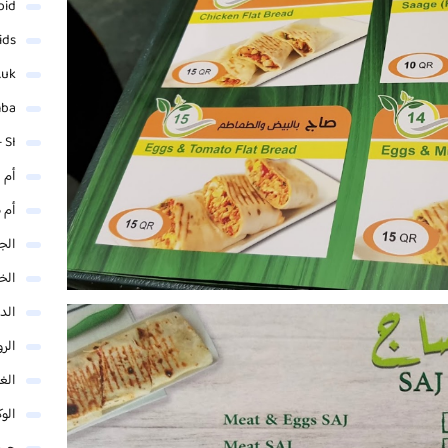
oid
ids
.uk
mba
 SI
أم 
أم 
الجم
الخ
الد
الر
الغو
الوك