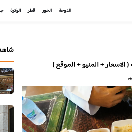
الدوحة
الخور
قطر
الوكرة
جر
شاهد 
لاسعار + المنيو + الموقع )
e