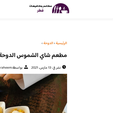
الرئيسية
›
الدوحة
›
مطعم شاي الشموس الدوحة ( ا
نشر في: 13 مارس، 2021
بواسطة:
braheem