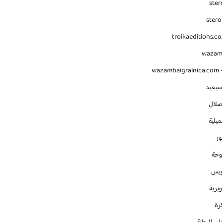
ster
stero
troikaeditions.co
waza
wazambaigralnica.com -
سيعيد
صلال
يلية
ور
وحة
ويس
يرية
رة