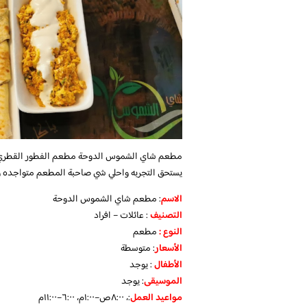
مطعم شاي الشموس الدوحة مطعم الفطور القطري يفت
يستحق التجربه واحلي شي صاحبة المطعم متواجده وت
الاسم
: مطعم شاي الشموس الدوحة
التصنيف
: عائلات – افراد
النوع :
مطعم
الأسعار
:
متوسطة
الأطفال
:
يوجد
الموسيقى
:
يوجد
مواعيد العمل
:، ٨:٠٠ص–١:٠٠م، ٦:٠٠–١١:٠٠م