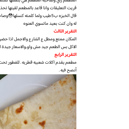
المطعم راقي وصاحبة المطعم هي بنفسها تستقبل
قال الخبزه ب5طيب ولما كلمته كنس
له وان كنت بعيد ماتسوي العنوه
التقرير الثالث
الاكل بس الطعم جيد مش واو..والاسعار جيدة اي
التقرير الرابع
مطعم يقدم اكلات شعبيه قطريه . للفطور تحت ا
أنصح فيه .