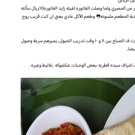
 الزباين
قريت التعليقات وانا قاعد بالمطعم لقيتها تحذر من المصري ولما وصلت الفاتوره لقيته زايد الفاتوره10ريال سألته
لها😳وصاحبة المطعم ملسونه👅 وطعم الأكل عادي يعني ان كنت قريب روح
المكان ممتع ومطل ع الشارع والاجمل اذا حضرت ف الصباح بين ٨ و ١٠ وقت تدريب الخيول…يميزهم سرعة وصول
ضا..
شراف سيده قطريه .بعض الوجبات. شكشوكه . بلاليط وغيره .