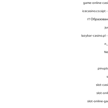
game-online-cas
icecasino.co.sipt -
IT Образова
ju
lazybar-casino.pl -
n
N
pinupt
s
slot-cas
slot-onl
slot-online-g