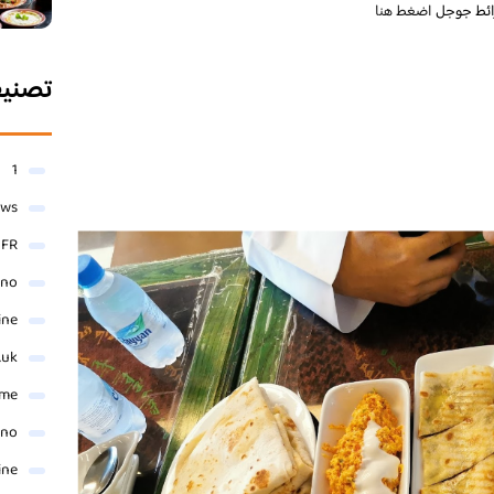
ائط جوجل
اضغط هنا
تصني
1
ews
- FR
ino
ine
.uk
me
ino
ine