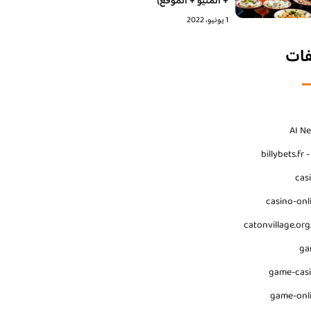
+ المنيو + الموقع)
1 يونيو، 2022
فات
AI N
billybets.fr 
cas
casino-onl
catonvillage.org
ga
game-cas
game-onl