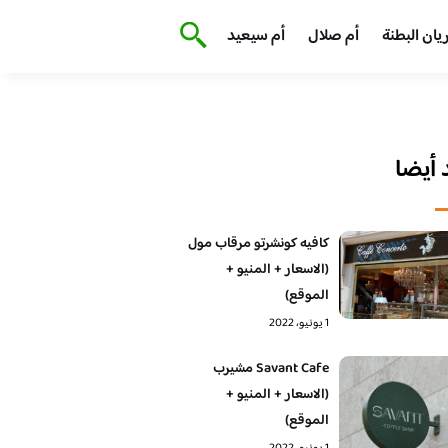
يان البطنة
أم صلال
أم سيعيد
أيضا
كافيه كونشرتو مرقاب مول
(الاسعار + المنيو +
الموقع)
1 يونيو، 2022
Savant Cafe مشيرب
(الاسعار + المنيو +
الموقع)