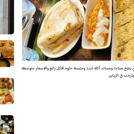
ح صباحا ومساء، أكله لذيذ وجلسته حلوه.الاكل رائع والاسعار متوسطه
رحب في الزباين