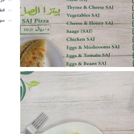
جري
قطر
منو