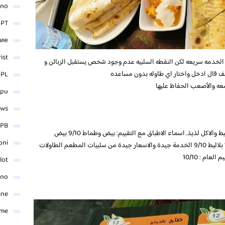
ino
 PT
ние
rist
خدمه سريعه لكن النقطه السلبيه عدم وجود شخص يستقبل الزبائن و
ظف قال ادخل واختار اي طاوله بدون مساعده
 PL
ه والأصعب الحفاظ عليها
_pu
ews
PB
مطعم قطري يتمييز بتقديم وجبة الافطار، المكان بسيط والاكل لذيذ. اسماء الاطباق مع التقييم: بيض وطماط 9/10 بيض
oni
بالمشروم والجبن 10/10 خبز الصاج 10/10 كرك 10/10 بلاليط 9/10 الخدمة جيدة والاسعار جيدة من سلبيات المطعم الطاولات
ام : 10/10
lot
ino
ine
ame