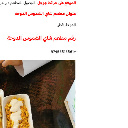
الموقع على خرائط جوجل
: للوصول للمطعم عبر خر
عنوان مطعم شاي الشموس الدوحة
الدوحة، قطر
رقم مطعم شاي الشموس الدوحة
+97455515561