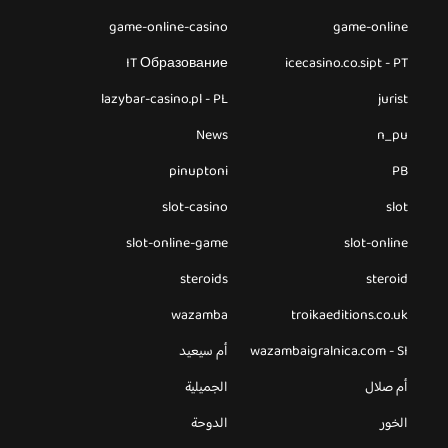
game-online-casino
game-online
IT Образование
icecasino.co.sipt - PT
lazybar-casino.pl - PL
jurist
News
n_pu
pinuptoni
PB
slot-casino
slot
slot-online-game
slot-online
steroids
steroid
wazamba
troikaeditions.co.uk
wazambaigralnica.com - SI
أم سيعيد
أم صلال
الجميلية
الخور
الدوحة