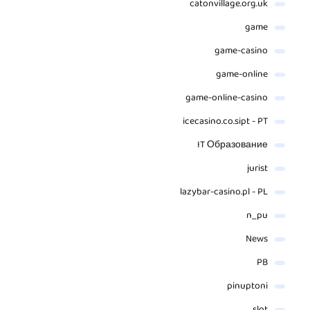
catonvillage.org.uk
game
game-casino
game-online
game-online-casino
icecasino.co.sipt - PT
IT Образование
jurist
lazybar-casino.pl - PL
n_pu
News
PB
pinuptoni
slot