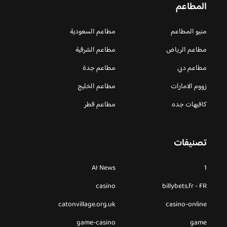
المطاعم
منيو المطاعم
مطاعم السعودية
مطاعم الرياض
مطاعم الشرقية
مطاعم دبي
مطاعم جدة
زووم الامارات
مطاعم الخليج
كافيهات جده
مطاعم قطر
تصنيفات
AI News
1
casino
billybets.fr - FR
catonvillage.org.uk
casino-online
game-casino
game