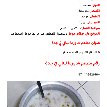
النوع :
مطعم
الأسعار
:
متوسطة
الأطفال
:
يوجد
الموسيقى
:
يوجد
مواعيد العمل
:، ٧:٠٠ص–١٢:٠٠ص
الموقع على خرائط جوجل
: للوصول للمطعم عبر خرائط جوجل
اضغط هنا
عنوان مطعم شاورما لبناني في جدة
9 المطار القديم، الدوحة، قطر
رقم مطعم شاورما لبناني في جدة
+97444662616