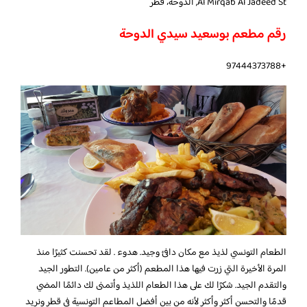
Al Mirqab Al Jadeed St, الدوحة، قطر
رقم مطعم بوسعيد سيدي الدوحة
+97444373788
الطعام التونسي لذيذ مع مكان دافئ وجيد. هدوء . لقد تحسنت كثيرًا منذ
المرة الأخيرة التي زرت فيها هذا المطعم (أكثر من عامين). التطور الجيد
والتقدم الجيد. شكرًا لك على هذا الطعام اللذيذ وأتمنى لك دائمًا المضي
قدمًا والتحسن أكثر وأكثر لأنه من بين أفضل المطاعم التونسية في قطر ونريد