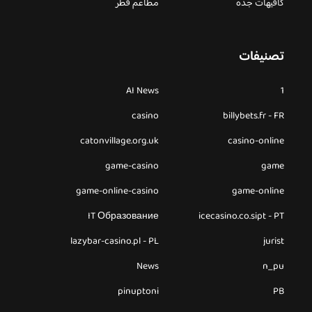
كافيهات جده
مطاعم قطر
تصنيفات
AI News
1
casino
billybets.fr - FR
catonvillage.org.uk
casino-online
game-casino
game
game-online-casino
game-online
IT Образование
icecasino.co.sipt - PT
lazybar-casino.pl - PL
jurist
News
n_pu
pinuptoni
PB