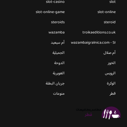
slot-casino
slot
slot-online-game
slot-online
steroids
steroid
wazamba
troikaeditions.co.uk
wazambaigralnica.com - SI
أم سيعيد
أم صلال
الجميلية
الخور
الدوحة
الرويس
الغويرية
الوكرة
جريان البطنة
قطر
منوعات