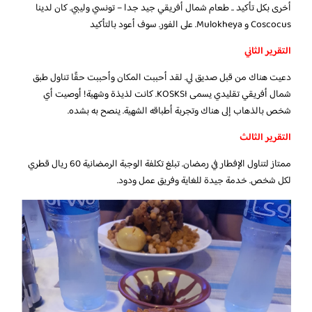
أخرى بكل تأكيد .. طعام شمال أفريقي جيد جدا – تونسي وليبي. كان لدينا
Coscocus و Mulokheya. على الفور. سوف أعود بالتأكيد
التقرير الثاني
دعيت هناك من قبل صديق لي. لقد أحببت المكان وأحببت حقًا تناول طبق
شمال أفريقي تقليدي يسمى KOSKSI. كانت لذيذة وشهية! أوصيت أي
شخص بالذهاب إلى هناك وتجربة أطباقه الشهية. ينصح به بشده.
التقرير الثالث
ممتاز لتناول الإفطار في رمضان. تبلغ تكلفة الوجبة الرمضانية 60 ريال قطري
لكل شخص. خدمة جيدة للغاية وفريق عمل ودود.