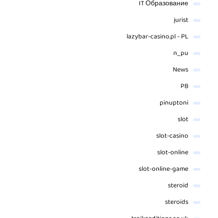
IT Образование
jurist
lazybar-casino.pl - PL
n_pu
News
PB
pinuptoni
slot
slot-casino
slot-online
slot-online-game
steroid
steroids