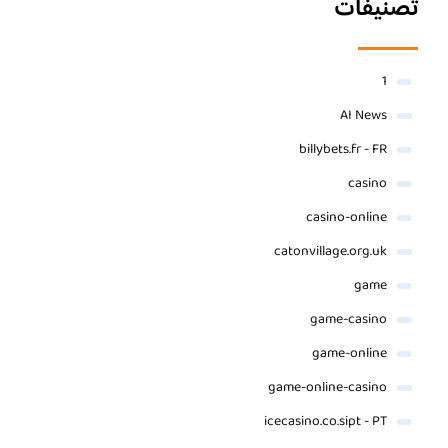
تصنيفات
1
AI News
billybets.fr - FR
casino
casino-online
catonvillage.org.uk
game
game-casino
game-online
game-online-casino
icecasino.co.sipt - PT