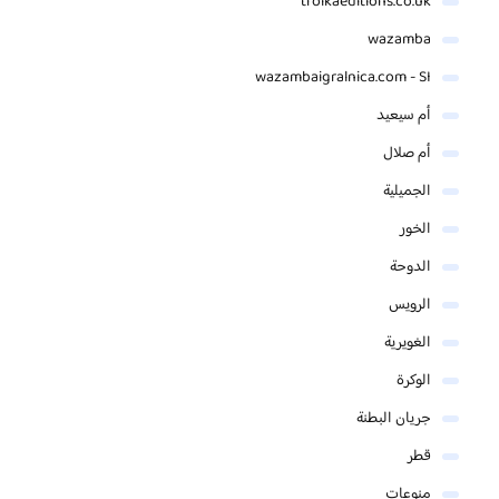
troikaeditions.co.uk
wazamba
wazambaigralnica.com - SI
أم سيعيد
أم صلال
الجميلية
الخور
الدوحة
الرويس
الغويرية
الوكرة
جريان البطنة
قطر
منوعات