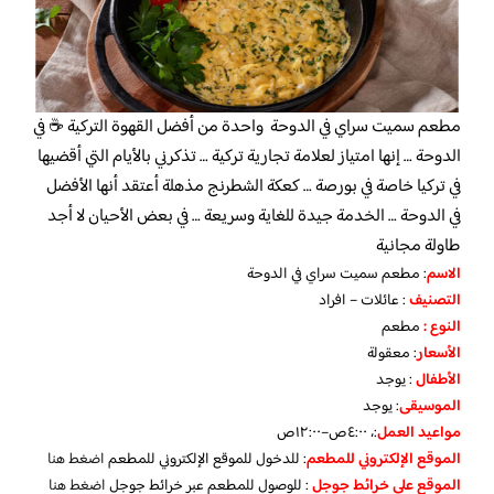
مطعم سميت سراي في الدوحة واحدة من أفضل القهوة التركية ☕ في
الدوحة … إنها امتياز لعلامة تجارية تركية … تذكرني بالأيام التي أقضيها
في تركيا خاصة في بورصة … كعكة الشطرنج مذهلة أعتقد أنها الأفضل
في الدوحة … الخدمة جيدة للغاية وسريعة … في بعض الأحيان لا أجد
طاولة مجانية
الاسم
: مطعم سميت سراي في الدوحة
التصنيف
: عائلات – افراد
النوع :
مطعم
الأسعار
:
معقولة
الأطفال
:
يوجد
الموسيقى
:
يوجد
مواعيد العمل
:، ٤:٠٠ص–١٢:٠٠ص
الموقع الإلكتروني للمطعم
: للدخول للموقع الإلكتروني للمطعم
اضغط هنا
الموقع على خرائط جوجل
: للوصول للمطعم عبر خرائط جوجل
اضغط هنا