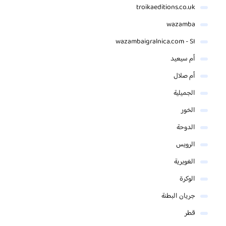
troikaeditions.co.uk
wazamba
wazambaigralnica.com - SI
أم سيعيد
أم صلال
الجميلية
الخور
الدوحة
الرويس
الغويرية
الوكرة
جريان البطنة
قطر