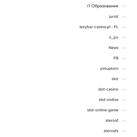
IT Образование
jurist
lazybar-casino.pl - PL
n_pu
News
PB
pinuptoni
slot
slot-casino
slot-online
slot-online-game
steroid
steroids