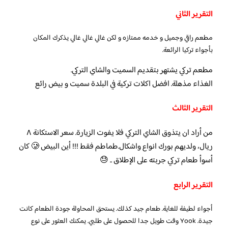
التقرير الثاني
مطعم راقي وجميل و خدمه ممتازه و لكن غالي غالي غالي يذكرك المكان
بأجواء تركيا الرائعة.
مطعم تركي يشتهر بتقديم السميت والشاي التركي.
الغذاء مذهلة. افضل اكلات تركية في البلدة سميت و بيض رائع
التقرير الثالث
من أراد ان يتذوق الشاي التركي فلا يفوت الزيارة. سعر الاستكانة ٨
ريال، ولديهم بورك انواع واشكال.طماطم فقط !!! أين البيض 🥲 كان
أسوأ طعام تركي جربته على الإطلاق .. 😓
التقرير الرابع
أجواء لطيفة للغاية. طعام جيد كذلك. يستحق المحاولة جودة الطعام كانت
جيدة. Yook وقت طويل جدا للحصول على طلبي. يمكنك العثور على نوع