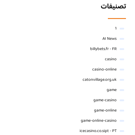
تصنيفات
1
AI News
billybets.fr - FR
casino
casino-online
catonvillage.org.uk
game
game-casino
game-online
game-online-casino
icecasino.co.sipt - PT