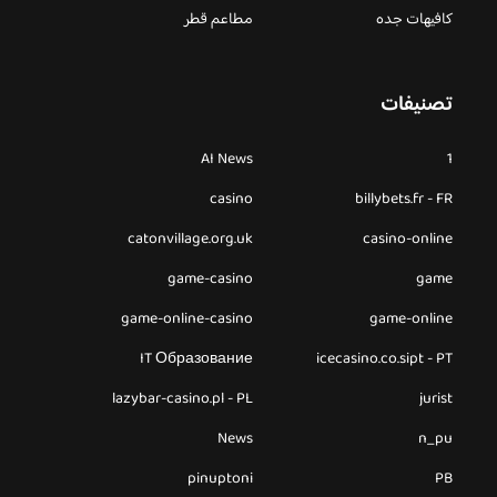
كافيهات جده
مطاعم قطر
تصنيفات
AI News
1
casino
billybets.fr - FR
catonvillage.org.uk
casino-online
game-casino
game
game-online-casino
game-online
IT Образование
icecasino.co.sipt - PT
lazybar-casino.pl - PL
jurist
News
n_pu
pinuptoni
PB