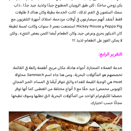
يكن زوجي ساخنًا ، لكن طبق الروبيان المطبوخ جيدًا ولذيذ جيد جدًا ، ذاب
سمك السلمون في الفم. لذلك ، كانت الخدمة بطيئة وكان هناك 3 طاولات
فقط. أعتقد أنهم سيصارعون في أوقات مزدحمة. امتلاك أجهزة التلفزيون مع
Peppa Pig و Mickey Mouse استمتعت بعمر 3 سنوات وكانت لمسة لطيفة
كان الديكور بحري وعرض جيد. وكان الطعام أيضا الثمن بعض الشيء ، ولكن
لا يمكن الفوز على الطعام-لذيذ !!!
التقرير الرابع:
خدمة العملاء الممتازة. أجواء هادئة. مكان مريح. أطعمة رائعة في القائمة.
تخصصهم هو المأكولات البحرية ، ومن هنا جاء اسم Sammach. محاولة
muat هي الوجبة القيمة للغداء والتي تتوفر أيضًا في المساء. الخبز المجاني
(كوبوس محمص) جيد حقًا مع 3 أنواع مختلفة من الغطس. كما أنها توفر
حصصًا للكيلوغرام الواحد من المأكولات البحرية التي تطلبها وسوف تطبخها
مجانًا حسب اختيارك.