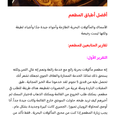
أفضل أطباق المطعم
الأسماك والمأكولات البحرية الطازجة وأجواء جيدة جدًا وأشياء لطيفة
ولكنها ليست رخيصة
تقارير المتابعين للمطعم:
التقرير الأول:
إنه مطعم مأكولات بحرية رائع مع خدمة رائعة ونعم إنه غالي الثمن ولكنه
يستحق ذلك تمامًا. الخدمة الممتازة والغلاف الجوي تجعلك تشعر أنك
تحصل عليه من فندق 5 نجوم. لقد خدمونا سلة الخبز المجانية ، طبق
المقبلات الباردة وسلة غريبة من الخضروات تقطيعه. هناك طريقة للطلب في
مطعم ، يمكنك طلب الخروج من القائمة ويمكنك الذهاب لاختيار السمك ثم
أخبرهم كيف تريد طبخه. حاولت السوشي خارج القائمة وكانت جيدة جداً. أنا
أوصى لمحاولة الروبيان تمبورا ، الجمبري كانت كبيرة وجديدة. بشكل عام ،
يجب زيارة المطعم إذا كنت من محبي المأكولات البحرية ، فقط تأكد من