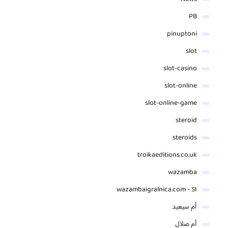
PB
pinuptoni
slot
slot-casino
slot-online
slot-online-game
steroid
steroids
troikaeditions.co.uk
wazamba
wazambaigralnica.com - SI
أم سيعيد
أم صلال