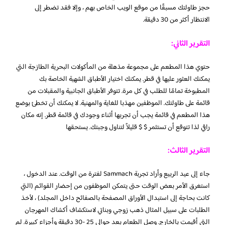
حجز طاولتك مسبقًا من موقع الويب الخاص بهم ، وإلا فقد تضطر إلى
الانتظار أكثر من 30 دقيقة.
التقرير الثاني:
حتوي هذا المطعم على مجموعة مذهلة من المأكولات البحرية الطازجة التي
يمكنك العثور عليها في قطر. يمكنك اختيار الأطباق الشهية الخاصة بك
المطبوخة تمامًا للطلب في كل مرة. تتوفر الأطباق الجانبية والمقبلات من
قائمة على طاولتك. الموظفين مهذبا للغاية والمهنية. لا يمكنك أن تخطئ بوضع
هذا المطعم في قائمة يجب أن تجربها أثناء وجودك في قائمة قطر. إنه مكان
راقي لذا تتوقع أن تستثمر $ $ قليلاً لتناول وجبتك. يستحقها
التقرير الثالث:
جاء إلى عيد الربيع وأراد تجربة Sammach لفترة من الوقت. عند الدخول ،
استغرق الأمر بعض الوقت حتى يتمكن الموظفون من إحضار القوائم (التي
كانت بحاجة إلى استبدال الأوراق المصفحة بالصفائح داخل المجلد) ، لأخذ
الطلبات على سبيل المثال ذهب زوجي وبناتي لاستكشاف أكشاك المهرجان
التي أقيمت بالخارج. وصل الطعام بعد حوالي 25 -30 دقيقة وأجزاء كبيرة. لم