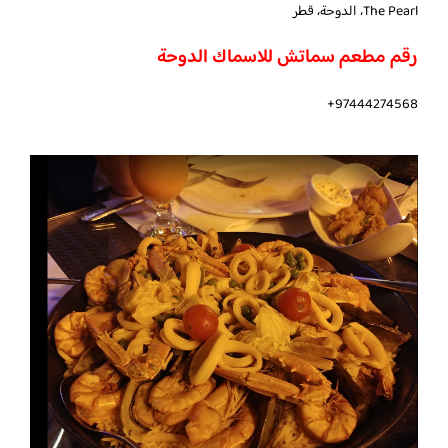
The Pearl، الدوحة، قطر
رقم مطعم سماتش للاسماك الدوحة
97444274568+