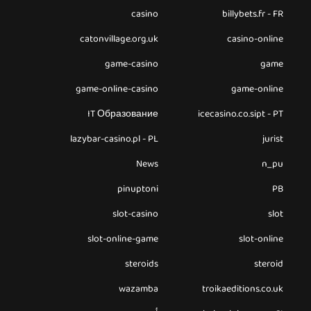
casino
billybets.fr - FR
catonvillage.org.uk
casino-online
game-casino
game
game-online-casino
game-online
IT Образование
icecasino.co.sipt - PT
lazybar-casino.pl - PL
jurist
News
n_pu
pinuptoni
PB
slot-casino
slot
slot-online-game
slot-online
steroids
steroid
wazamba
troikaeditions.co.uk