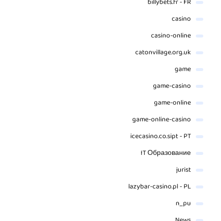
billybets.fr - FR
casino
casino-online
catonvillage.org.uk
game
game-casino
game-online
game-online-casino
icecasino.co.sipt - PT
IT Образование
jurist
lazybar-casino.pl - PL
n_pu
News