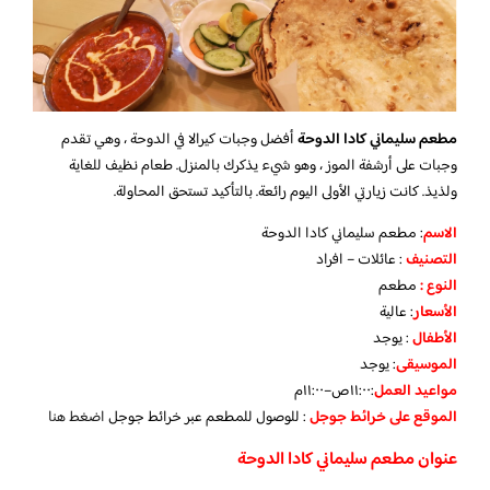
مطعم سليماني كادا الدوحة
أفضل وجبات كيرالا في الدوحة ، وهي تقدم
وجبات على أرشفة الموز ، وهو شيء يذكرك بالمنزل. طعام نظيف للغاية
ولذيذ. كانت زيارتي الأولى اليوم رائعة. بالتأكيد تستحق المحاولة.
الاسم
: مطعم سليماني كادا الدوحة
التصنيف
: عائلات – افراد
النوع :
مطعم
الأسعار
:
عالية
الأطفال
:
يوجد
الموسيقى
:
يوجد
مواعيد العمل
:١١:٠٠ص–١١:٠٠م
الموقع على خرائط جوجل
: للوصول للمطعم عبر خرائط جوجل
اضغط هنا
عنوان مطعم سليماني كادا الدوحة