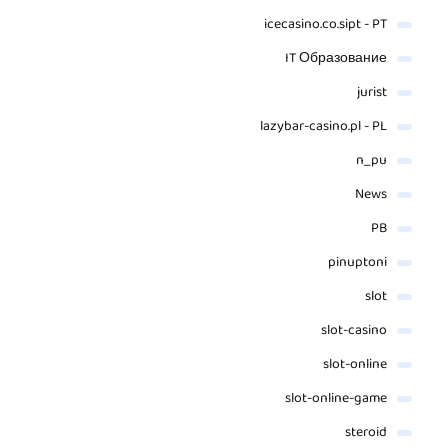
icecasino.co.sipt - PT
IT Образование
jurist
lazybar-casino.pl - PL
n_pu
News
PB
pinuptoni
slot
slot-casino
slot-online
slot-online-game
steroid