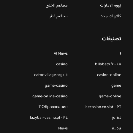
زووم الامارات
مطاعم الخليج
كافيهات جده
مطاعم قطر
تصنيفات
AI News
1
casino
billybets.fr - FR
catonvillage.org.uk
casino-online
game-casino
game
game-online-casino
game-online
IT Образование
icecasino.co.sipt - PT
lazybar-casino.pl - PL
jurist
News
n_pu