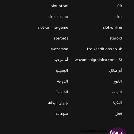
pinuptoni
PB
slot-casino
slot
slot-online-game
slot-online
steroids
steroid
wazamba
troikaeditions.co.uk
wazambaigralnica.com - SI
أم سيعيد
أم صلال
الجميلية
الخور
الدوحة
الرويس
الغويرية
الوكرة
جريان البطنة
قطر
منوعات