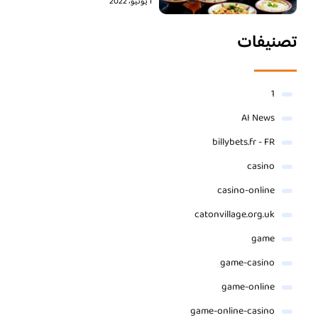
1 يونيو، 2022
تصنيفات
1
AI News
billybets.fr - FR
casino
casino-online
catonvillage.org.uk
game
game-casino
game-online
game-online-casino