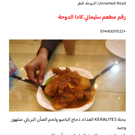
Unnamed Road, الدوحة، قطر
رقم مطعم سليماني كادا الدوحة
+97440011522
بحتة KERALITES الغذاء. دجاج البامبو ولحم الضأن البرياني مشهور
وجيد