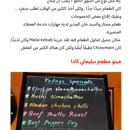
إنه مثل نوع من الذوق الحلو. 1 يجب أن مكان
كان الطعام جيدًا جدًا .. ولكن أخذ الكثير من الوقت لطلب منفرد …
وعليك إقناع بعض الخصومات.
طعام ممتاز والسيد خان المدير لديه مهارات خدمة العملاء
المتميزة.
مكان جميل لتناول الطعام فيه. لقد جربنا Malai kebab وكان لذيذًا.
كان Chowmein لطيفًا أيضًا ولكن كان هناك الكثير من الفلفل
مينو مطعم سليماني كادا