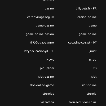
AI News
1
casino
billybets.fr - FR
catonvillage.org.uk
casino-online
game-casino
game
game-online-casino
game-online
IT Образование
icecasino.co.sipt - PT
lazybar-casino.pl - PL
jurist
News
n_pu
pinuptoni
PB
slot-casino
slot
slot-online-game
slot-online
steroids
steroid
wazamba
troikaeditions.co.uk