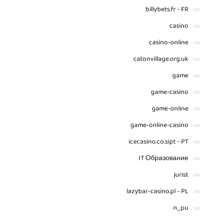
billybets.fr - FR
casino
casino-online
catonvillage.org.uk
game
game-casino
game-online
game-online-casino
icecasino.co.sipt - PT
IT Образование
jurist
lazybar-casino.pl - PL
n_pu