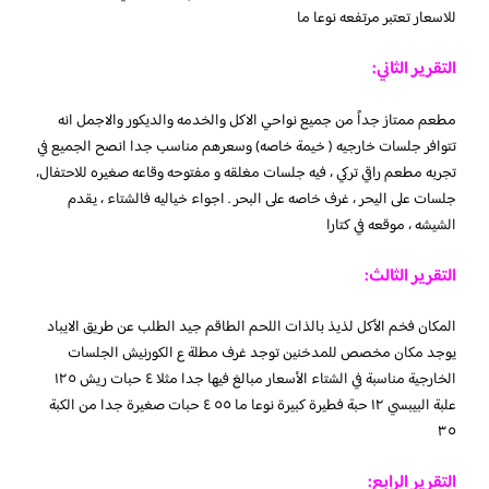
للاسعار تعتبر مرتفعه نوعا ما
التقرير الثاني:
مطعم ممتاز جداً من جميع نواحي الاكل والخدمه والديكور والاجمل انه
تتوافر جلسات خارجيه ( خيمة خاصه) وسعرهم مناسب جدا انصح الجميع في
تجربه مطعم راقي تركي ، فيه جلسات مغلقه و مفتوحه وقاعه صغيره للاحتفال،
جلسات على اليحر ، غرف خاصه على البحر . اجواء خياليه فالشتاء ، يقدم
الشيشه ، موقعه في كتارا
التقرير الثالث:
المكان فخم الأكل لذيذ بالذات اللحم الطاقم جيد الطلب عن طريق الايباد
يوجد مكان مخصص للمدخنين توجد غرف مطلة ع الكورنيش الجلسات
الخارجية مناسبة في الشتاء الأسعار مبالغ فيها جدا مثلا ٤ حبات ريش ١٢٥
علبة البيبسي ١٢ حبة فطيرة كبيرة نوعا ما ٥٥ ٤ حبات صغيرة جدا من الكبة
٣٥
التقرير الرابع: