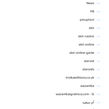
News
PB
pinuptoni
slot
slot-casino
slot-online
slot-online-game
steroid
steroids
troikaeditions.co.uk
wazamba
wazambaigralnica.com - SI
أم سيعيد