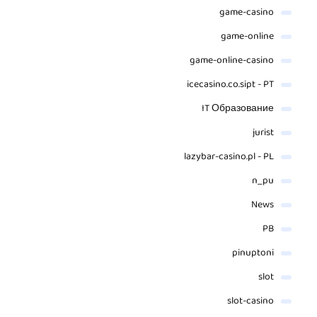
game-casino
game-online
game-online-casino
icecasino.co.sipt - PT
IT Образование
jurist
lazybar-casino.pl - PL
n_pu
News
PB
pinuptoni
slot
slot-casino