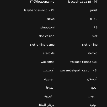
IT Образование
icecasino.co.sipt - PT
lazybar-casino.pl - PL
jurist
News
n_pu
pinuptoni
PB
slot-casino
slot
slot-online-game
slot-online
steroids
steroid
wazamba
troikaeditions.co.uk
wazambaigralnica.com - SI
أم سيعيد
أم صلال
الجميلية
الخور
الدوحة
الرويس
الغويرية
الوكرة
جريان البطنة