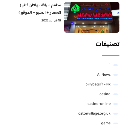
مطعم سرافانابهافان قطر (
الاسعار + المنيو + الموقع )
19 فبراير، 2022
تصنيفات
1
AI News
billybets.fr - FR
casino
casino-online
catonvillage.org.uk
game