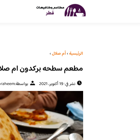
الرئيسية
›
أم صلال
›
مطعم سطحه بركدون ام صلال ( 
نشر في: 19 أكتوبر، 2021
بواسطة:
braheem