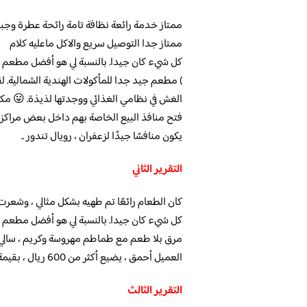
ممتاز خدمة رائعة نظافة تامة رائحة عطرة وج
ممتاز جدا التوصيل سريع والاكل ماعليه كلام
كل شيء كان جيدا. بالنسبة لي هو أفضل مطعم 
الغش في نظامي الغذائي ووجدتها لذيذة. 😛 مكا
فتح منافذ البيع الخاصة بهم داخل بعض مراكز ا
يكون منافسًا جيدًا لزعفران ، رويال تندور ..
التقرير الثاني
كان الطعام رائعًا تم طهيه بشكل مثالي ، وشعر
كل شيء كان جيدا. بالنسبة لي هو أفضل مطعم 
مرق بلا طعم مع طماطم مهروسة وكريم ، سالي ب
العميل أحمق ، يضيع أكثر من 600 ريال ، بقيمة لا تتجاوز 200 ريال
التقرير الثالث