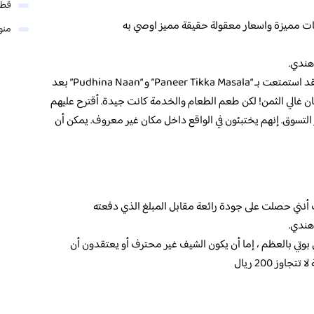
قطر
بات مميزة واسعار معقولة حقيقة مميز اوصي به
منو
هندي.
) مطعم جيد جدا للمأكولات الهندية الشمالية. لقد استمتعت بـ “Paneer Tikka Masala” و “Pudhina Naan” بعد
ن غالي الثمن! لكن طعم الطعام والخدمة كانت جيدة. أقترح عليهم
لتسوق. إنهم يختبئون في الواقع داخل مكان غير معروف. يمكن أن
ت أنني حصلت على جودة رائعة مقابل المبلغ الذي دفعته
هندي.
وتي بالعظم ، إما أن يكون الشيف غير محترف أو يعتقدون أن