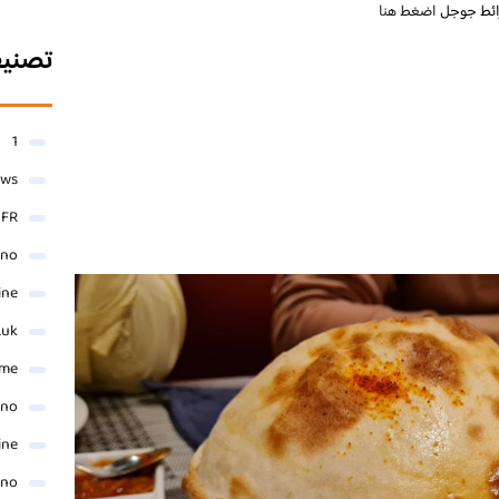
ائط جوجل
اضغط هنا
تصني
1
ews
- FR
ino
ine
.uk
me
ino
ine
ino