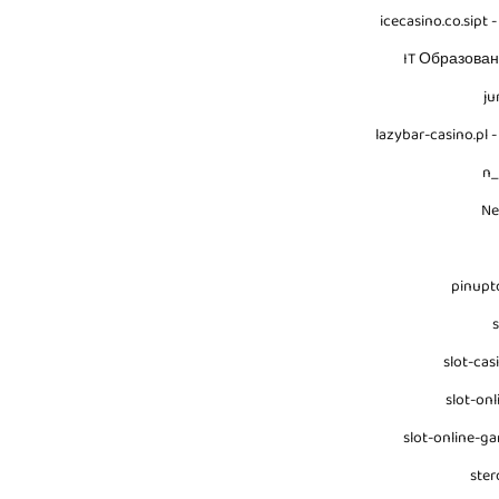
icecasino.co.sipt -
IT Образова
ju
lazybar-casino.pl -
n
N
pinupt
s
slot-cas
slot-onl
slot-online-g
ster