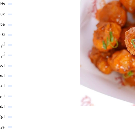
ids
.uk
mba
 SI
أم 
أم 
الجم
الخ
الد
الر
الغو
الوك
جري