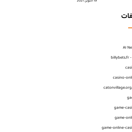
19 أكتوبر، 2021
فات
AI N
billybets.fr 
cas
casino-onl
catonvillage.org
ga
game-cas
game-onl
game-online-cas