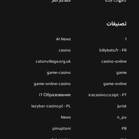
كافيهات جده
مطاعم قطر
تصنيفات
AI News
1
casino
billybets.fr - FR
catonvillage.org.uk
casino-online
game-casino
game
game-online-casino
game-online
IT Образование
icecasino.co.sipt - PT
lazybar-casino.pl - PL
jurist
News
n_pu
pinuptoni
PB