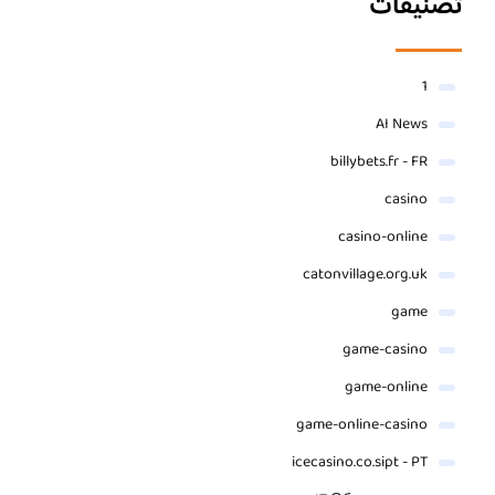
تصنيفات
1
AI News
billybets.fr - FR
casino
casino-online
catonvillage.org.uk
game
game-casino
game-online
game-online-casino
icecasino.co.sipt - PT