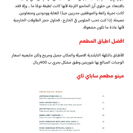
بالابتعاد عن حلوى أرز المانجو اللزجة لأنها كانت لطيفة نوعًا ما … وإلا فقد
كانت تجربة رائعة والموظفين مدربين جيدًا للغاية وودودين ومتعاونين.
نصيحة: إذا كنت تحب الجلوس في الخارج ، فحاول حجز الطاولات الخارجية
لأنها عادة ما تكون مشغولة.
افضل اطباق المطعم
الأطباق بالنكهة التايلندية الاصيلة والمكان جميل ومريح ولكن مايعيبه اسعار
الوجبات المبالغ بها شوربتين وطبق مشكل بحري ب 400ريال
مينو مطعم ساباي تاي