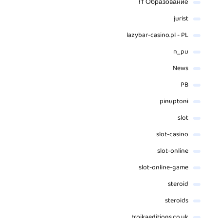
IT Образование
jurist
lazybar-casino.pl - PL
n_pu
News
PB
pinuptoni
slot
slot-casino
slot-online
slot-online-game
steroid
steroids
troikaeditions.co.uk