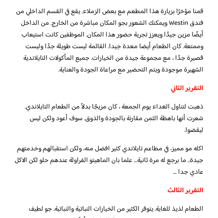
قمنا مؤخرًا بزيارة هذا المطعم مع بعض الزملاء. يقع في القسم الداخلي من
فندق Westin ويمكنك الشعور بجو المكان مباشرة من الخارج. من الداخل
أيضًا مزين جيدًا ويعزز تجربة حضور هذا المكان. الموظفين كانت استيعاب
وممتعة. كان الطعام أيضا معدة جيدا. القائمة ليست طويلة جدًا وليست
قصيرة جدًا ، مع مجموعة جيدة من الخيارات. جميع المأكولات التايلاندية
الشهيرة موجودة ويتم التحضير مع مراعاة الجودة والعناية.
التقرير الثاني
ذهبت لتناول الغداء يوم الجمعة ، كان مزيجًا بدلاً من الطعام التايلاندي.
شعرت أنها باهظة الثمن مقارنة بالجودة والذوق. سوف أعود ولكن ليس
ليقضوا.
اكله مو مميز، في مطاعم تايلاندي كثير افضل منه، ولكن استقبالهم وخدمتهم
جيدة.. ما برجع له مرة ثانية… علما بان الماهيتو الفراولة عندهم حلو لكن الاكل
عادي جدا …
التقرير الثالث
الطعام لذيذ للغاية. يتوفر الكثير من الخيارات النباتية والنباتية. جو لطيف