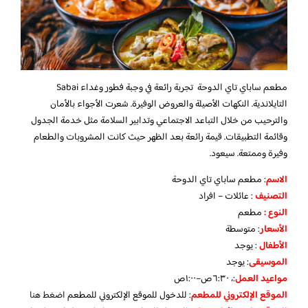
مطعم ساباي تاي الدوحة تجربة رائعة في وجبة فطور وغداء Sabai
التايلاندية. النكهات الأصيلة والعروض الوفيرة. شعرت الأجواء بالأمان
والترحيب من خلال التباعد الاجتماعي وتدابير السلامة مثل خدمة الجدول
وقائمة التطبيقات. قيمة رائعة بعد الظهر حيث كانت المشروبات والطعام
وفيرة وممتعة. سيعود.
الاسم
: مطعم ساباي تاي الدوحة
التصنيف
: عائلات – افراد
النوع :
مطعم
الأسعار
:
متوسطة
الأطفال
:
يوجد
الموسيقى
:
يوجد
مواعيد العمل
:، ٦:٣٠ص–١:٠٠ص
الموقع الإلكتروني للمطعم
: للدخول للموقع الإلكتروني للمطعم
اضغط هنا