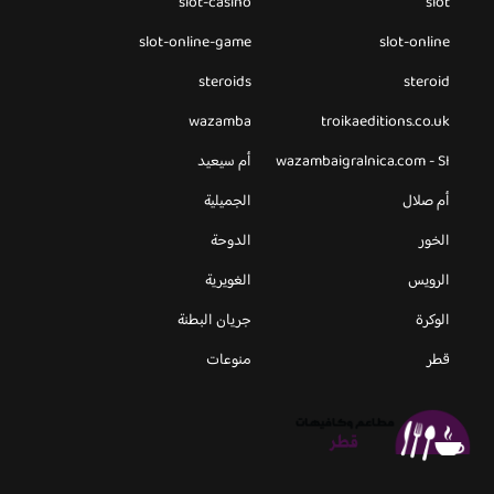
slot-casino
slot
slot-online-game
slot-online
steroids
steroid
wazamba
troikaeditions.co.uk
wazambaigralnica.com - SI
أم سيعيد
أم صلال
الجميلية
الخور
الدوحة
الرويس
الغويرية
الوكرة
جريان البطنة
قطر
منوعات