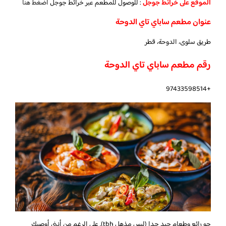
الموقع على خرائط جوجل
: للوصول للمطعم عبر خرائط جوجل
اضغط هنا
عنوان مطعم ساباي تاي الدوحة
طريق سلوى، الدوحة، قطر
رقم مطعم ساباي تاي الدوحة
+97433598514
جو رائع وطعام جيد جدا (ليس مذهل tbh). على الرغم من أنني أوصيك