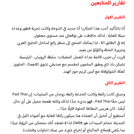
تقارير المتابعين
التقرير الاول
أنا بالتأكيد أحب هذا المكان! أنا جديد في الدوحة وكانت تجربة فطور وغداء
سيئة للغاية ، لذلك حافظت على توقعاتي عند مستوى معقول.
إنه في الطابق 61 ، لذا يمكنك المشي إلى منظر رائع لساحل الخليج الغربي
وجزيرة النخلة واللؤلؤ من بعيد.
قررت أن تجرب قائمة غداء العمل. المقبلات: سلطة الروبيان ، الرئيسية:
تشيكن باد تاي وطبق السلمون (مقسم مع صديقي تذوق كلاهما) ، الحلوى:
كعكة الشوكولاتة مع آيس كريم جوز الهند.
التقرير الثاني
وجبتي كانت رائعة وكانت الخدمة رائعة. زوجان من السلبيات: إن Pad Thai
ليس حقًا Pad Thai ، فهو بذيء جدًا لذلك ولكنه طعمه جميل على أي حال.
أيضًا ، كان هريس البطاطا الحلوة قليلًا جدًا …
أستطيع أن أتخيل أن العشاء هنا سيكون رائعًا للغاية مع أضواء الليل في
المدينة. حمام السيدات هو DARK لذا لا تعتقد أنك ستتمكن من الرؤية جيدًا
بما يكفي لإصلاح الماكياج أو إخراج شيء من عينك (حاولت وفشلت).