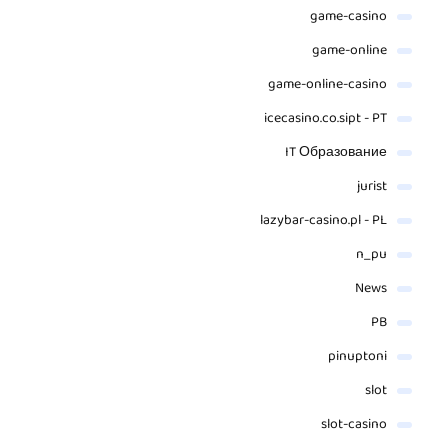
game-casino
game-online
game-online-casino
icecasino.co.sipt - PT
IT Образование
jurist
lazybar-casino.pl - PL
n_pu
News
PB
pinuptoni
slot
slot-casino