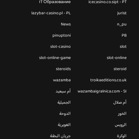
IT Образование
icecasino.co.sipt - PT
lazybar-casino.pl - PL
jurist
News
n_pu
pinuptoni
PB
slot-casino
slot
slot-online-game
slot-online
steroids
steroid
wazamba
troikaeditions.co.uk
wazambaigralnica.com - SI
أم سيعيد
أم صلال
الجميلية
الخور
الدوحة
الرويس
الغويرية
الوكرة
جريان البطنة