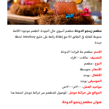
مطعم زينجو الدوحة
مطعم آسيوي عالي الجودة. الطعم موجود! قائمة
متنوعة للغاية. في الطابق 61 مع إطلالة رائعة على خليج Westbay. لحظة
جيدة.
الاسم
: مطعم ملا فيراندا الدوحة
التصنيف
: عائلات – افراد
النوع :
مطعم
الأسعار
:
متوسطة
الأطفال
:
يوجد
الموسيقى
:
يوجد
مواعيد العمل
:، ١٢:٠٠م–١٢:٠٠ص
الموقع على خرائط جوجل
: للوصول للمطعم عبر خرائط جوجل
اضغط هنا
عنوان مطعم زينجو الدوحة