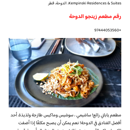
Kempinski Residences & Suites، الدوحة، قطر
رقم مطعم زينجو الدوحة
+97444053560
مطعم ياباني رائع! ساشيمي ، سوشيس وماكيس طازجة ولذيذة. أحد
أفضل الفنادق في الدوحة! نعم يمكن أن يصبح مكلفًا إذا أضفت