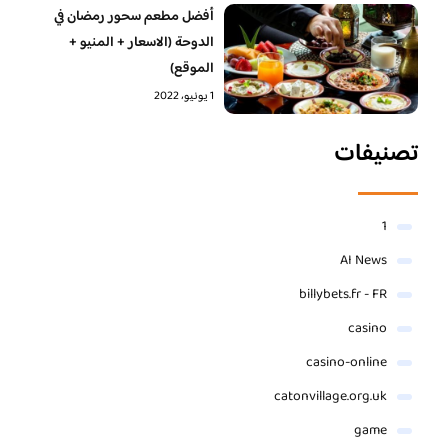
أفضل مطعم سحور رمضان في
الدوحة (الاسعار + المنيو +
الموقع)
1 يونيو، 2022
تصنيفات
1
AI News
billybets.fr - FR
casino
casino-online
catonvillage.org.uk
game