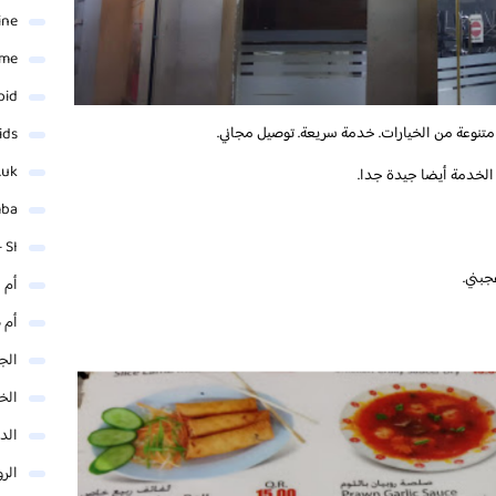
ine
ame
oid
 متنوعة من الخيارات. خدمة سريعة. توصيل مجاني.
ids
.uk
mba
 SI
جبني.
أم 
أم 
الجم
الخ
الد
الر