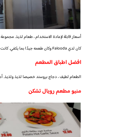
أسعار قابلة لإعادة الاستخدام ، طعام لذيذ. مجموعة
كان لدي Falooda وكان طعمه جيدًا بما يكفي. كانت الخدمة أيضا جيدة جدا.
افضل اطباق المطعم
الطعام لطيف ، دجاج بروستد خصيصا لذيذ ولذيذ. أع
منيو مطعم رويال تشكن