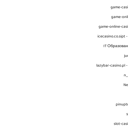
game-cas
game-onl
game-online-cas
icecasino.co.sipt -
IT Образова
ju
lazybar-casino.pl -
n
N
pinupt
s
slot-cas