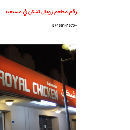
رقم مطعم رويال تشكن في مسيعيد
+97455141670