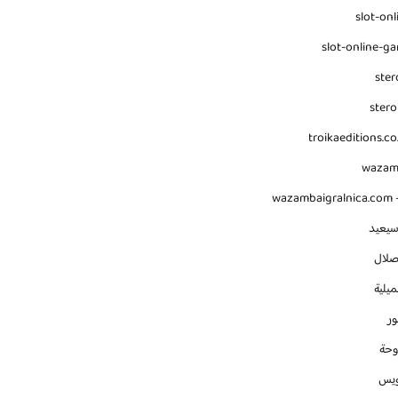
slot-onl
slot-online-g
ster
stero
troikaeditions.co
waza
wazambaigralnica.com -
سيعيد
صلال
يلية
ور
وحة
ويس