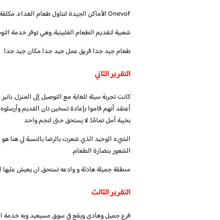
Onevof الأماكن الجيدة لتناول طعام الغداء. مكلفة بعض الشيء مقارنة بالآخرين في تلك المنطقة ولكن الطعام مذاق جيد
شعبية لتقديم الطعام الفلبينية. وهي توفر خدمة التوصي
طعام جيد جدا فريق عمل جيد جدا مكان جيد جدا
التقرير الثاني
كانت تجربة سيئة للغاية مع التوصيل إلى المنزل. باني
أعتقد أنهم قاموا بإعادة تسخين نان القديم وأرسلوه .. 
بخيبة أمل تمامًا. لا يستحق حتى لنجم واحد
الشيء الوحيد الذي شعرت بالرضا بالنسبة لي هنا هو ال
الشعور بنضارة الطعام.
منطقة جميلة هادئة و وادعه تستحق ان يعيش عليها ا
التقرير الثالث
فرع جميل وهادى ويقع في سوق مسيعيد وبه خدمة الط