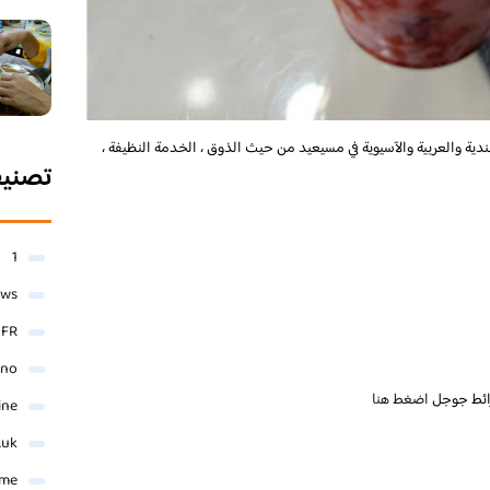
دية والعربية والآسيوية في مسيعيد من حيث الذوق ، الخدمة النظيفة ،
تصني
1
ews
- FR
ino
ائط جوجل
اضغط هنا
ine
.uk
me