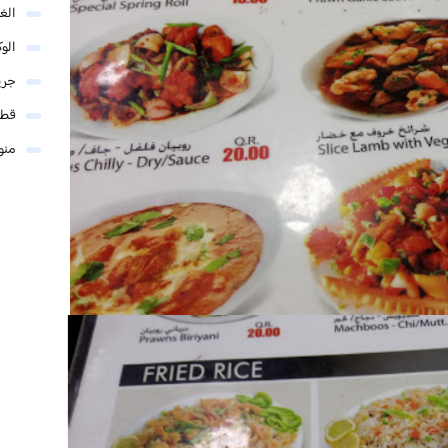
الغو
الوك
جري
قطر
منو