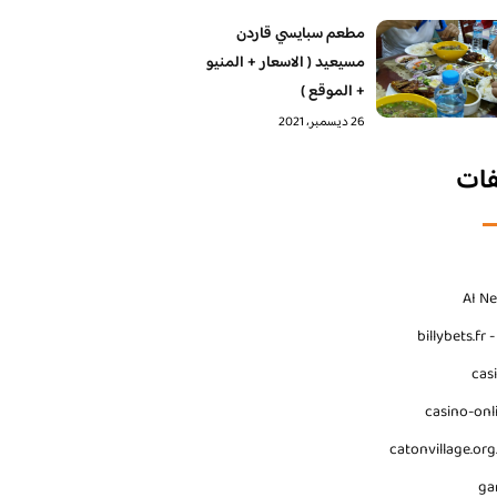
مطعم سبايسي قاردن
مسيعيد ( الاسعار + المنيو
+ الموقع )
26 ديسمبر، 2021
فات
AI N
billybets.fr 
cas
casino-onl
catonvillage.org
ga