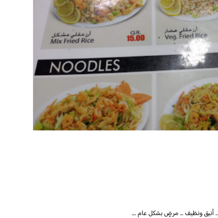
… أنيق ونظيف … مرضٍ بشكل عام ….