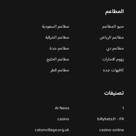
المطاعم
منيو المطاعم
مطاعم السعودية
مطاعم الرياض
مطاعم الشرقية
مطاعم دبي
مطاعم جدة
زووم الامارات
مطاعم الخليج
كافيهات جده
مطاعم قطر
تصنيفات
AI News
1
casino
billybets.fr - FR
catonvillage.org.uk
casino-online