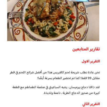
تقارير المتابعين
التقرير الاول
نحن عادة نطلب شريحة لحم كالابريس هنا! من أفضل شرائح اللحم في قطر
مقابل 99 فقط! كما تم تحضير الطعام بسرعة أيضًا!
لقد ذاقنا دجاج بيرميسان ، يشبه السباغيتي في صلصة الطماطم مع قطعة
كبيرة من صدور الدجاج الطرية ، ناعمة ولذيذة.
التقرير الثاني