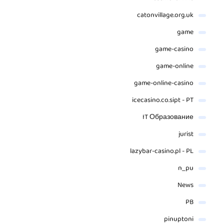
catonvillage.org.uk
game
game-casino
game-online
game-online-casino
icecasino.co.sipt - PT
IT Образование
jurist
lazybar-casino.pl - PL
n_pu
News
PB
pinuptoni