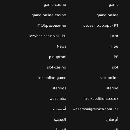
game-casino
game
game-online-casino
game-online
IT Образование
icecasino.co.sipt - PT
lazybar-casino.pl - PL
jurist
News
n_pu
pinuptoni
PB
slot-casino
slot
slot-online-game
slot-online
steroids
steroid
wazamba
troikaeditions.co.uk
wazambaigralnica.com - SI
أم سيعيد
أم صلال
الجميلية