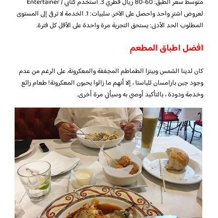
متوسط ​​سعر الطبق: 60-80 ريال قطري 3. استخدم كتابي / Entertainer
لعروض اشترِ واحد واحصل على الآخر. سلبيات: 1. الخدمة لا ترقى إلى المستوى
المطلوب الحد الأدنى: يستحق التجربة مرة واحدة على الأقل كل فترة.
افضل اطباق المطعم
كان لدينا الشمس وبيتزا الطماطم المجففة والمعكرونة. على الرغم من عدم
وجود جبن بارامسان للباستا ، إلا أنهم ما زالوا يحبون المعكرونة! طعام رائع
وخدمة ودودة ، بالتأكيد أوصي به وسيأتي مرة أخرى.