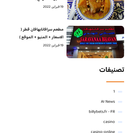
19 فبراير، 2022
مطعم سرافانابهافان قطر (
الاسعار + المنيو + الموقع )
19 فبراير، 2022
تصنيفات
1
AI News
billybets.fr - FR
casino
casino-online