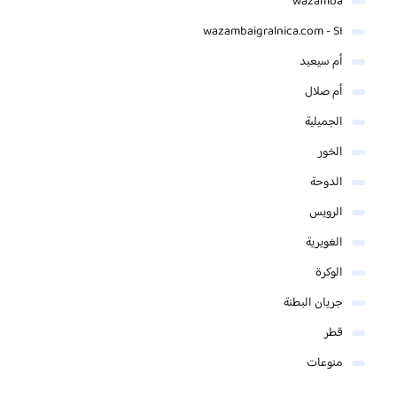
wazamba
wazambaigralnica.com - SI
أم سيعيد
أم صلال
الجميلية
الخور
الدوحة
الرويس
الغويرية
الوكرة
جريان البطنة
قطر
منوعات