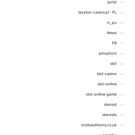
jurist
lazybar-casino.pl - PL
n_pu
News
PB
pinuptoni
slot
slot-casino
slot-online
slot-online-game
steroid
steroids
troikaeditions.co.uk