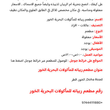
على كيفك ، انصح بتجربة ام الربيان لذييذه وايضاً جميع الاسماك .. الاسعار
معقوله ومناسبه ، في مكان مخصص للاكل في الطابق العلوي والمكان نظيف
الاسم
: مطعم ربيانه للمأكولات البحرية الخور
التصنيف
: عائلات – افراد
النوع :
مطعم
الأسعار
:
معقولة
الأطفال
:
يوجد
الموسيقى
:
يوجد
مواعيد العمل
:، ١٠:٠٠ص–١٢:٠٠ص
الموقع على خرائط جوجل
: للوصول للمطعم عبر خرائط جوجل
اضغط هنا
عنوان مطعم ربيانه للمأكولات البحرية الخور
Doha Road, الخور، قطر
رقم مطعم ربيانه للمأكولات البحرية الخور
+97444111880