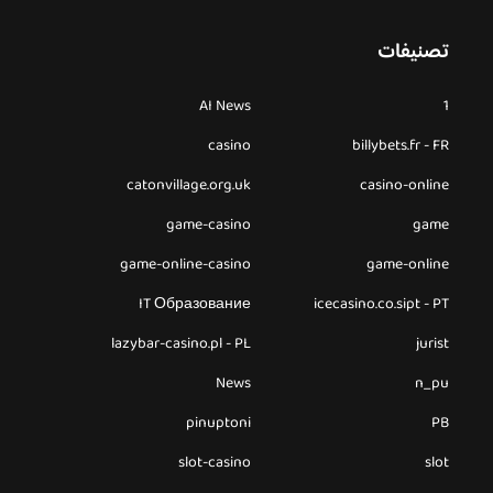
تصنيفات
AI News
1
casino
billybets.fr - FR
catonvillage.org.uk
casino-online
game-casino
game
game-online-casino
game-online
IT Образование
icecasino.co.sipt - PT
lazybar-casino.pl - PL
jurist
News
n_pu
pinuptoni
PB
slot-casino
slot