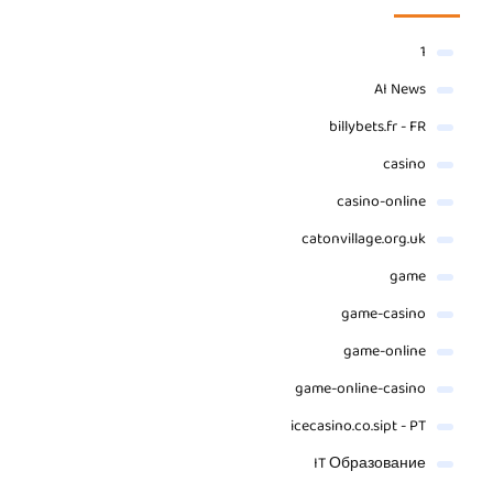
1
AI News
billybets.fr - FR
casino
casino-online
catonvillage.org.uk
game
game-casino
game-online
game-online-casino
icecasino.co.sipt - PT
IT Образование