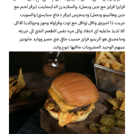
فرايز( فرايز مع جبن وبصل)، والسلايدرز الداينماينت (برقر لحم مع
جبن وهالبينو وبصل) ودينجرس (برقر دجاج سبايسي) والسويت
جربت ذا اميزنق وافل (وافل مع توت وفراوله وموز وجوكلت) الاكل
كلا لذيذ ماعليه اي انتقاد وكل مره نفس الطعم. الشي الي جربته
وماعجبني هو الرينبو فرايز حسيت مافي شي مميز ووايد مايونيز.
عيبهم الوحيد المشروبات مافيها تنوع وايد.