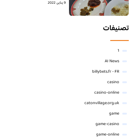
9 يناير، 2022
تصنيفات
1
AI News
billybets.fr - FR
casino
casino-online
catonvillage.org.uk
game
game-casino
game-online