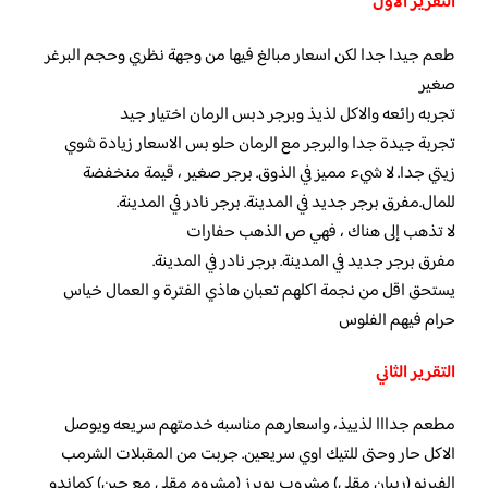
التقرير الاول
طعم جيدا جدا لكن اسعار مبالغ فيها من وجهة نظري وحجم البرغر
صغير
تجربه رائعه والاكل لذيذ وبرجر دبس الرمان اختيار جيد
تجربة جيدة جدا والبرجر مع الرمان حلو بس الاسعار زيادة شوي
زيتي جدا. لا شيء مميز في الذوق. برجر صغير ، قيمة منخفضة
للمال.مفرق برجر جديد في المدينة. برجر نادر في المدينة.
لا تذهب إلى هناك ، فهي ص الذهب حفارات
مفرق برجر جديد في المدينة. برجر نادر في المدينة.
يستحق اقل من نجمة اكلهم تعبان هاذي الفترة و العمال خياس
حرام فيهم الفلوس
التقرير الثاني
مطعم جدااا لذييذ، واسعارهم مناسبه خدمتهم سريعه ويوصل
الاكل حار وحتى للتيك اوي سريعين. جربت من المقبلات الشرمب
الفيرنو (ربيان مقلي) مشروب بوبرز (مشروم مقلي مع جبن) كماندو