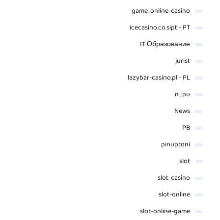
game-online-casino
icecasino.co.sipt - PT
IT Образование
jurist
lazybar-casino.pl - PL
n_pu
News
PB
pinuptoni
slot
slot-casino
slot-online
slot-online-game