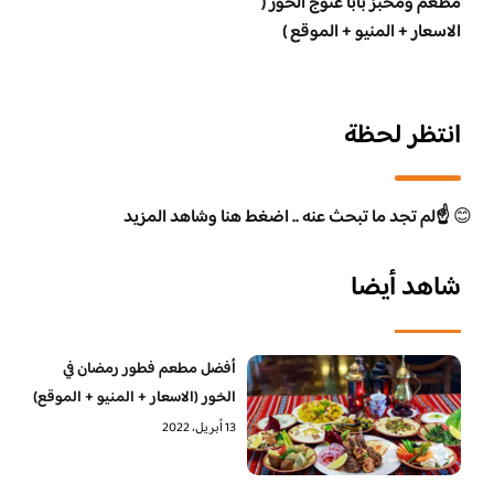
مطعم ومخبز بابا غنوج الخور (
الاسعار + المنيو + الموقع )
انتظر لحظة
😊
☝️لم تجد ما تبحث عنه .. اضغط هنا وشاهد المزيد
شاهد أيضا
أفضل مطعم فطور رمضان في
الخور (الاسعار + المنيو + الموقع)
13 أبريل، 2022