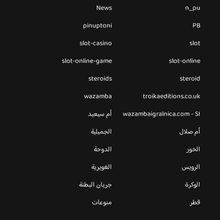
News
n_pu
pinuptoni
PB
slot-casino
slot
slot-online-game
slot-online
steroids
steroid
wazamba
troikaeditions.co.uk
wazambaigralnica.com - SI
أم سيعيد
أم صلال
الجميلية
الخور
الدوحة
الرويس
الغويرية
الوكرة
جريان البطنة
قطر
منوعات