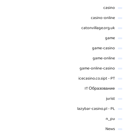
casino
casino-online
catonvillage.org.uk
game
game-casino
game-online
game-online-casino
icecasino.co.sipt - PT
IT Образование
jurist
lazybar-casino.pl - PL
n_pu
News