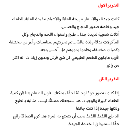
التقرير الاول
كانت جيدة ، والأسعار مريحة للغاية والأشياء مفيدة للغاية. الطعام
جيد وخاصة صدور الدجاج والعدس.
أكلات شعبية لذيذة جدا … طبخ واستواء اللحم والدجاج وكل
المأكولات بدقة ولذة عالية … تم تجربتهم بمناسبات وأعراس مختلفة
وكميات مختلفة، وقاموا بدورهم على أحسن وجه.
اقرب مايكون للطعم الطبيعي كل شي فرش وبدون زيادات انه اكثر
من رائع
التقرير الثاني
إذا كنت تتضور جوعًا وجائعًا حقًا ، يمكنك تناول الطعام هنا لأن كمية
الطعام كبيرة والوجبات هنا ستجعلك ممتلئًا. ليست مثالية بالطبع
ولكنها جيدة إذا كنت جائعًا
الدجاج اللذيذ اللذيذ يجب أن يتمتع به المرء هنا. كرم الضيافة رائع
حقًا. استمروا في الخدمة الجيدة.