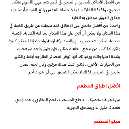
من أفضل الأماكن للبخاري والمندي في قطر. يتم طهي اللحوم بشكل
صحيح ، ولذيذة للغاية ولذيذة. حساء العدس رائع. الشواء أيضا جيد
جدا في الذوق. موصى به للغاية.
واحدة من أفضل ماندي على الإطلاق. لقد هبطت عن طريق الخطأ في
هذا المكان. ولا يمكن أن أثني على هذا المكان بما فيه الكفاية. الكمية
ضخمة. يمكن لشخصين بسهولة مشاركة لوحة واحدة إذا لم تكن كبيرًا.
ولكن إذا كنت من محبي الطعام مثلي ، فإن طبق واحد سيعجبك
بشدة احتياجاتك ورغباتك. أنها توفر العصائر الطازجة أيضا. والكثير
من الخيارات الأخرى ، لكنني كنت هناك مرتين وكان لحم الضأن
ماندي في المرتين. لذلك لا يمكن التعليق على أي شيء آخر.
افضل اطباق المطعم
من تجربة شخصية ، الدجاج المسحب ، لحم البخاري و حوواوشي
طعم لا مثيل له ويستحق التجربة .
مينو المطعم