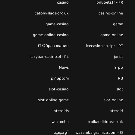
casino
billybets.fr - FR
catonvillage.org.uk
casino-online
game-casino
game
game-online-casino
game-online
IT Образование
icecasino.co.sipt - PT
lazybar-casino.pl - PL
jurist
News
n_pu
pinuptoni
PB
slot-casino
slot
slot-online-game
slot-online
steroids
steroid
wazamba
troikaeditions.co.uk
wazambaigralnica.com - SI
أم سيعيد