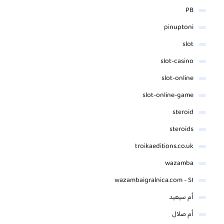
PB
pinuptoni
slot
slot-casino
slot-online
slot-online-game
steroid
steroids
troikaeditions.co.uk
wazamba
wazambaigralnica.com - SI
أم سيعيد
أم صلال