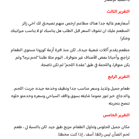
التقرير الثالث
أسعارهم غاليه جدا هناك مطاعم ارخص منهم نصيحتي لك اخي زائر
المطعم عليك ان تشوف السعر قبل الطلب هل يناسبك او لا يناسب ميزانيتك
وشكرا
مطعم يقدم أكلات شعبية جيدة… لكن منذ فترة أزمة كورونا مستوى الطعام
تراجع، وأحيانا بعض الأصناف غير متوفرة… اليوم مثلا طلبنا “لحم برما” ولم
يكن متوفرا، واللحمة في طبق “عقدة اللحم” لم تكن ناضجة.
التقرير الرابع
طعام جميل ولذيذ وسعر مناسب جدا ونظيف وخدمه جيده. جربت اللحم .
والدجاج. خبز تنور عموما شايفه بسوق واقف السياحي وسعره وخدمتو حلوه
ننصح بتجربته
التقرير الخامس
مكان جميل للجلوس وتناول الطعام. مزيج طبق جيد. لكن بالنسبة لي ، طعم
لحم الضأن ليس رائعًا. آسف ، إذا كنت مخطئا.