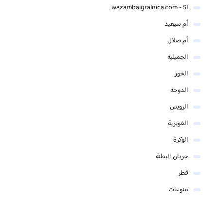
wazambaigralnica.com - SI
أم سيعيد
أم صلال
الجميلية
الخور
الدوحة
الرويس
الغويرية
الوكرة
جريان البطنة
قطر
منوعات