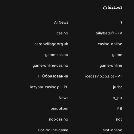
تصنيفات
AI News
1
casino
billybets.fr - FR
catonvillage.org.uk
casino-online
game-casino
game
game-online-casino
game-online
IT Образование
icecasino.co.sipt - PT
lazybar-casino.pl - PL
jurist
News
n_pu
pinuptoni
PB
slot-casino
slot
slot-online-game
slot-online