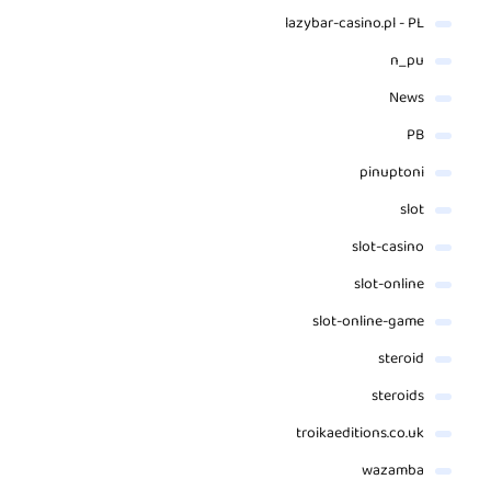
lazybar-casino.pl - PL
n_pu
News
PB
pinuptoni
slot
slot-casino
slot-online
slot-online-game
steroid
steroids
troikaeditions.co.uk
wazamba