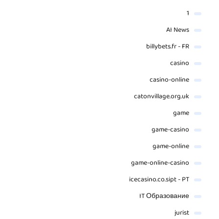
1
AI News
billybets.fr - FR
casino
casino-online
catonvillage.org.uk
game
game-casino
game-online
game-online-casino
icecasino.co.sipt - PT
IT Образование
jurist