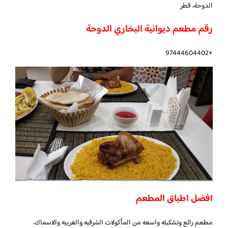
الدوحة، قطر
رقم مطعم ديوانية البخاري الدوحة
+97444604402
افضل اطباق المطعم
مطعم رائع وتشكيله واسعه من المأكولات الشرقيه والغربيه والاسماك،