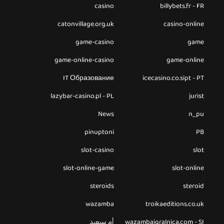
casino
billybets.fr - FR
catonvillage.org.uk
casino-online
game-casino
game
game-online-casino
game-online
IT Образование
icecasino.co.sipt - PT
lazybar-casino.pl - PL
jurist
News
n_pu
pinuptoni
PB
slot-casino
slot
slot-online-game
slot-online
steroids
steroid
wazamba
troikaeditions.co.uk
wazambaigralnica.com - SI
أم سيعيد