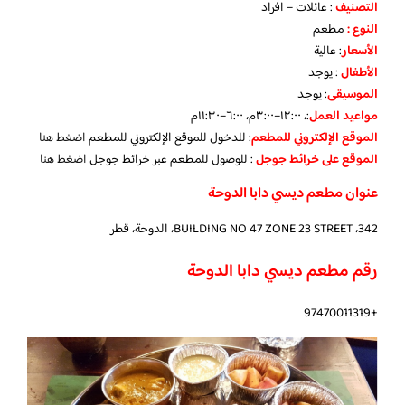
التصنيف
: عائلات – افراد
النوع :
مطعم
الأسعار
:
عالية
الأطفال
:
يوجد
الموسيقى
:
يوجد
مواعيد العمل
:، ١٢:٠٠–٣:٠٠م، ٦:٠٠–١١:٣٠م
الموقع الإلكتروني للمطعم
: للدخول للموقع الإلكتروني للمطعم
اضغط هنا
الموقع على خرائط جوجل
: للوصول للمطعم عبر خرائط جوجل
اضغط هنا
عنوان مطعم ديسي دابا الدوحة
342، BUILDING NO 47 ZONE 23 STREET، الدوحة، قطر
رقم مطعم ديسي دابا الدوحة
+97470011319