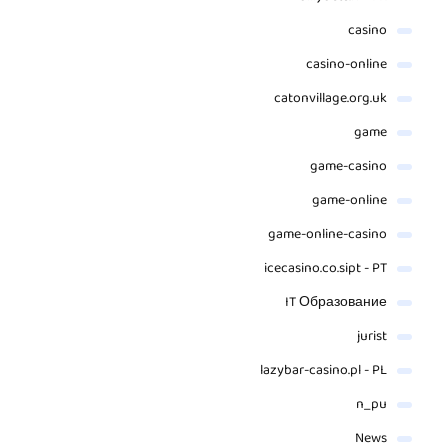
casino
casino-online
catonvillage.org.uk
game
game-casino
game-online
game-online-casino
icecasino.co.sipt - PT
IT Образование
jurist
lazybar-casino.pl - PL
n_pu
News