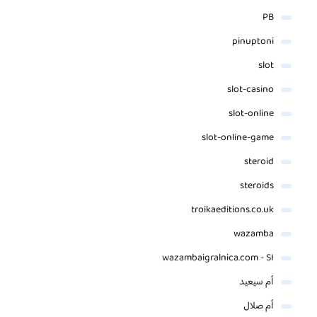
PB
pinuptoni
slot
slot-casino
slot-online
slot-online-game
steroid
steroids
troikaeditions.co.uk
wazamba
wazambaigralnica.com - SI
أم سيعيد
أم صلال