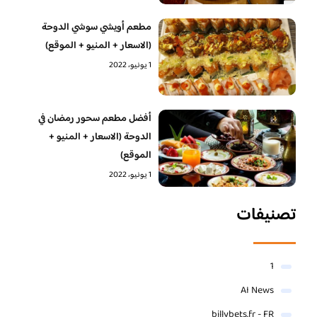
مطعم أويشي سوشي الدوحة
(الاسعار + المنيو + الموقع)
1 يونيو، 2022
أفضل مطعم سحور رمضان في
الدوحة (الاسعار + المنيو +
الموقع)
1 يونيو، 2022
تصنيفات
1
AI News
billybets.fr - FR