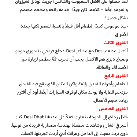
لقد حصلوا على أفضل السمبوسة والشاتس! جربت نودلز الشيزوان
والمومو أيضًا – كلاهما كان جيدًا! خدمة رائعة ومطعم مصمم
بشكل جميل!
جيد موموس. كمية الطعام أقل قليلاً بالنسبة للسعر لكنها جيدة
الأذواق
التقرير الثالث
أفضل مطعم Desi مع مشاعر Desi. دجاج فرنجي ، تندوري مومو
وصيني ديزي هم الأفضل. يجب أن تجرب 😋 مطعم لزيارة مع
الأصدقاء والعائلة.
التقرير الرابع
الطعام وأجواء الفندق رائعة ولكن المكان الذي يقع فيه الفندق
مزدحم للغاية ولا يوجد مكان لوقوف السيارات أيضًا. أود أن أقترح
زيادة حجم الأعمال.
التقرير الخامس
خلال رحلتي إلى الدوحة ، تعثرت فعلاً على مدينة Desi Dhabi. كنت
أسير في الشارع وشاهدت مطعمًا بهندسة معمارية فريدة من نوعها.
دون تردد ذهبت إلى الداخل وعرفت أنني أردت تجربتها. اتصلت