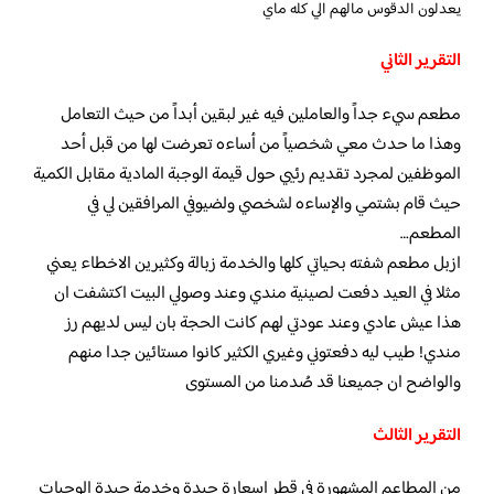
يعدلون الدقوس مالهم الي كله ماي
التقرير الثاني
مطعم سيء جداً والعاملين فيه غير لبقين أبداً من حيث التعامل
وهذا ما حدث معي شخصياً من أساءه تعرضت لها من قبل أحد
الموظفين لمجرد تقديم رئيي حول قيمة الوجبة المادية مقابل الكمية
حيث قام بشتمي والإساءه لشخصي ولضيوفي المرافقين لي في
المطعم…
ازبل مطعم شفته بحياتي كلها والخدمة زبالة وكثيرين الاخطاء يعني
مثلا في العيد دفعت لصينية مندي وعند وصولي البيت اكتشفت ان
هذا عيش عادي وعند عودتي لهم كانت الحجة بان ليس لديهم رز
مندي! طيب ليه دفعتوني وغيري الكثير كانوا مستائين جدا منهم
والواضح ان جميعنا قد صُدمنا من المستوى
التقرير الثالث
من المطاعم المشهورة في قطر اسعارة جيدة وخدمة جيدة الوجبات