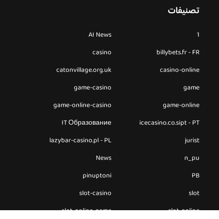
تصنيفات
AI News
1
casino
billybets.fr - FR
catonvillage.org.uk
casino-online
game-casino
game
game-online-casino
game-online
IT Образование
icecasino.co.sipt - PT
lazybar-casino.pl - PL
jurist
News
n_pu
pinuptoni
PB
slot-casino
slot
slot-online-game
slot-online