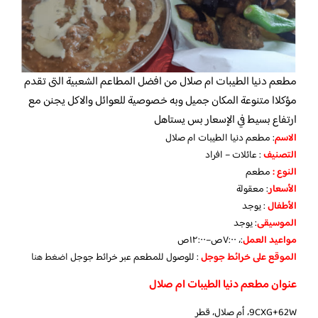
مطعم دنيا الطيبات ام صلال من افضل المطاعم الشعبية التى تقدم
مؤكلاا متنوعة المكان جميل وبه خصوصية للعوائل والاكل يجنن مع
ارتفاع بسيط في الإسعار بس يستاهل
الاسم
: مطعم دنيا الطيبات ام صلال
التصنيف
: عائلات – افراد
النوع :
مطعم
الأسعار
:
معقولة
الأطفال
:
يوجد
الموسيقى
:
يوجد
مواعيد العمل
:، ٧:٠٠ص–١٢:٠٠ص
الموقع على خرائط جوجل
: للوصول للمطعم عبر خرائط جوجل
اضغط هنا
عنوان مطعم دنيا الطيبات ام صلال
9CXG+62W، أم صلال، قطر