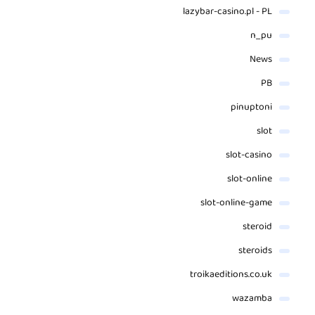
lazybar-casino.pl - PL
n_pu
News
PB
pinuptoni
slot
slot-casino
slot-online
slot-online-game
steroid
steroids
troikaeditions.co.uk
wazamba