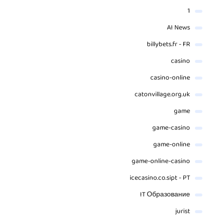
1
AI News
billybets.fr - FR
casino
casino-online
catonvillage.org.uk
game
game-casino
game-online
game-online-casino
icecasino.co.sipt - PT
IT Образование
jurist