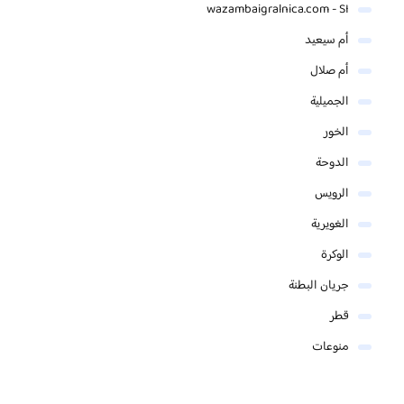
wazambaigralnica.com - SI
أم سيعيد
أم صلال
الجميلية
الخور
الدوحة
الرويس
الغويرية
الوكرة
جريان البطنة
قطر
منوعات