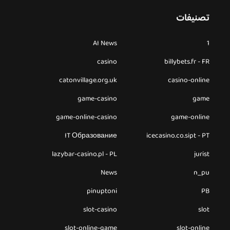
تصنيفات
AI News
1
casino
billybets.fr - FR
catonvillage.org.uk
casino-online
game-casino
game
game-online-casino
game-online
IT Образование
icecasino.co.sipt - PT
lazybar-casino.pl - PL
jurist
News
n_pu
pinuptoni
PB
slot-casino
slot
slot-online-game
slot-online