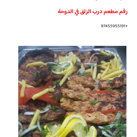
رقم مطعم درب الزلق في الدوحة
+97455955191