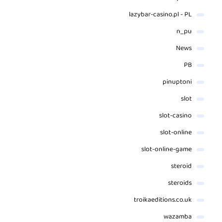
lazybar-casino.pl - PL
n_pu
News
PB
pinuptoni
slot
slot-casino
slot-online
slot-online-game
steroid
steroids
troikaeditions.co.uk
wazamba