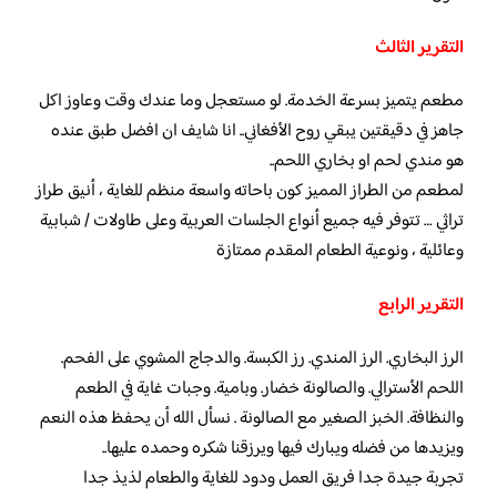
التقرير الثالث
مطعم يتميز بسرعة الخدمة. لو مستعجل وما عندك وقت وعاوز اكل
جاهز في دقيقتين يبقي روح الأفغاني.. انا شايف ان افضل طبق عنده
هو مندي لحم او بخاري اللحم..
لمطعم من الطراز المميز كون باحاته واسعة منظم للغاية ، أنيق طراز
تراثي … تتوفر فيه جميع أنواع الجلسات العربية وعلى طاولات / شبابية
وعائلية ، ونوعية الطعام المقدم ممتازة
التقرير الرابع
الرز البخاري. الرز المندي. رز الكبسة. والدجاج المشوي على الفحم.
اللحم الأسترالي. والصالونة خضار. وبامية. وجبات غاية في الطعم
والنظافة. الخبز الصغير مع الصالونة . نسأل الله أن يحفظ هذه النعم
ويزيدها من فضله ويبارك فيها ويرزقنا شكره وحمده عليها..
تجربة جيدة جدا فريق العمل ودود للغاية والطعام لذيذ جدا