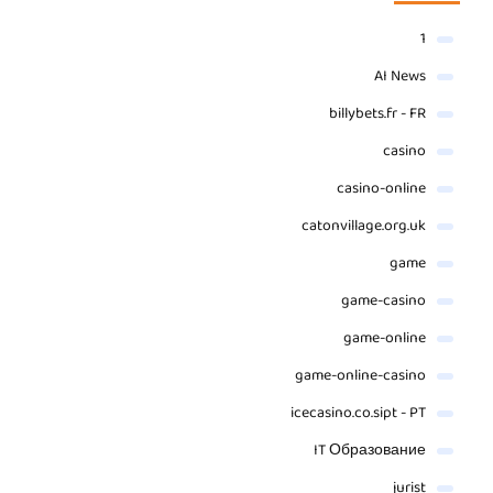
1
AI News
billybets.fr - FR
casino
casino-online
catonvillage.org.uk
game
game-casino
game-online
game-online-casino
icecasino.co.sipt - PT
IT Образование
jurist