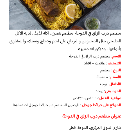
مطعم درب الزلق في الدوحة مطعم شعبي، اكله لذيذ ، لديه الاكل
الخليجي مثل المجبوس والبرياني على لحم ودجاج وسمك، والمشاوي
بأنواعها ، وديكوراته مميزه
الاسم
: مطعم درب الزلق في الدوحة
التصنيف
: عائلات – افراد
النوع :
مطعم
الأسعار
:
معقولة
الأطفال
:
يوجد
الموسيقى
:
يوجد
مواعيد العمل
:،، ١٠:٠٠ص–٢:٠٠ص
الموقع على خرائط جوجل
: للوصول للمطعم عبر خرائط جوجل
اضغط هنا
عنوان مطعم درب الزلق في الدوحة
شارع السوق المركزي، الدوحة، قطر