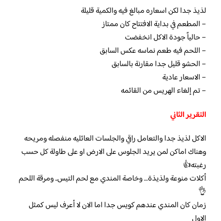
لذيذ جدا لكن اسعاره مبالغ فيه والكمية قليلة
– المطعم في بداية الافتتاح كان ممتاز
– حالياً جودة الاكل انخفضت
– اللحم فيه طعم نماسه عكس السابق
– الحشو قليل جدا مقارنة بالسابق
– الاسعار عادية
– تم إلغاء الهريس من القائمه
التقرير الثاني
الاكل لذيذ جدا والتعامل راقي والجلسات العائليه منفصله ومريحه
وهناك اماكن لمن يريد الجلوس على الارض او على طاولة كل حسب
رغبته👍
أكلات منوعة ولذيذة… وخاصة المندي مع لحم التيس.. ومرقة اللحم
👌
زمان كان المندي عندهم كويس جدا اما الان لا أعرف ليس كمثل
الاول