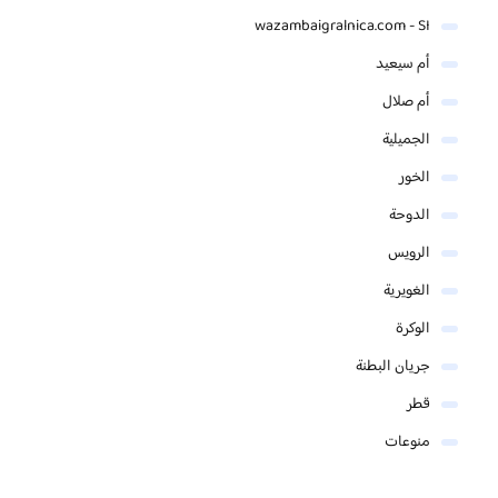
wazambaigralnica.com - SI
أم سيعيد
أم صلال
الجميلية
الخور
الدوحة
الرويس
الغويرية
الوكرة
جريان البطنة
قطر
منوعات