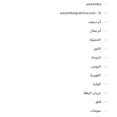
wazamba
wazambaigralnica.com - SI
أم سيعيد
أم صلال
الجميلية
الخور
الدوحة
الرويس
الغويرية
الوكرة
جريان البطنة
قطر
منوعات