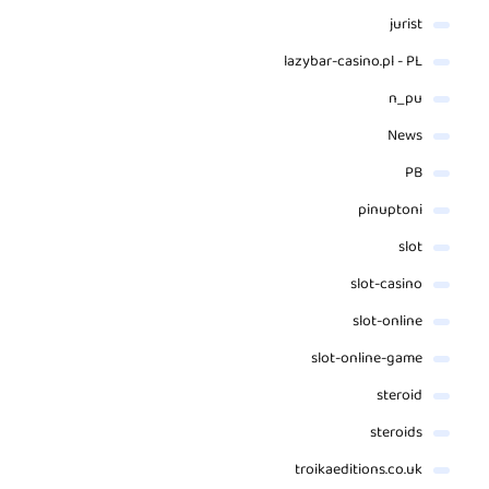
jurist
lazybar-casino.pl - PL
n_pu
News
PB
pinuptoni
slot
slot-casino
slot-online
slot-online-game
steroid
steroids
troikaeditions.co.uk