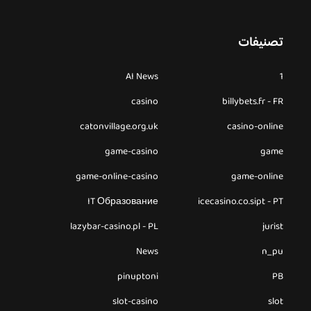
تصنيفات
AI News
1
casino
billybets.fr - FR
catonvillage.org.uk
casino-online
game-casino
game
game-online-casino
game-online
IT Образование
icecasino.co.sipt - PT
lazybar-casino.pl - PL
jurist
News
n_pu
pinuptoni
PB
slot-casino
slot