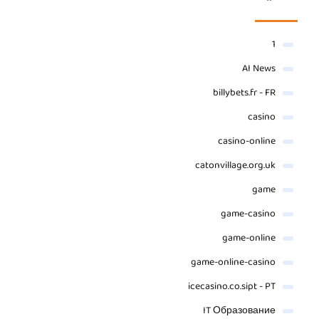
1
AI News
billybets.fr - FR
casino
casino-online
catonvillage.org.uk
game
game-casino
game-online
game-online-casino
icecasino.co.sipt - PT
IT Образование