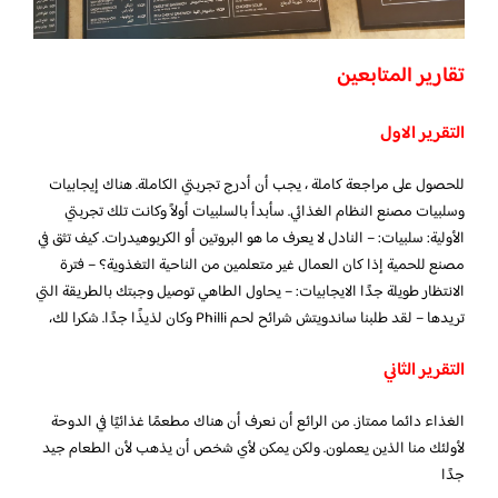
تقارير المتابعين
التقرير الاول
للحصول على مراجعة كاملة ، يجب أن أدرج تجربتي الكاملة. هناك إيجابيات
وسلبيات مصنع النظام الغذائي. سأبدأ بالسلبيات أولاً وكانت تلك تجربتي
الأولية: سلبيات: – النادل لا يعرف ما هو البروتين أو الكربوهيدرات. كيف تثق في
مصنع للحمية إذا كان العمال غير متعلمين من الناحية التغذوية؟ – فترة
الانتظار طويلة جدًا الايجابيات: – يحاول الطاهي توصيل وجبتك بالطريقة التي
تريدها – لقد طلبنا ساندويتش شرائح لحم Philli وكان لذيذًا جدًا. شكرا لك،
التقرير الثاني
الغذاء دائما ممتاز. من الرائع أن نعرف أن هناك مطعمًا غذائيًا في الدوحة
لأولئك منا الذين يعملون. ولكن يمكن لأي شخص أن يذهب لأن الطعام جيد
جدًا