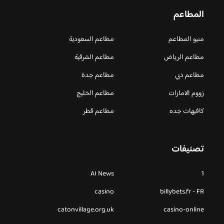
المطاعم
منيو المطاعم
مطاعم السعودية
مطاعم الرياض
مطاعم الشرقية
مطاعم دبي
مطاعم جدة
زووم الامارات
مطاعم الخليج
كافيهات جده
مطاعم قطر
تصنيفات
AI News
1
casino
billybets.fr - FR
catonvillage.org.uk
casino-online