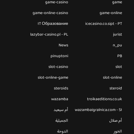
game-casino
game
game-online-casino
game-online
IT Образование
icecasino.co.sipt - PT
lazybar-casino.pl - PL
jurist
News
n_pu
pinuptoni
PB
slot-casino
slot
slot-online-game
slot-online
steroids
steroid
wazamba
troikaeditions.co.uk
wazambaigralnica.com - SI
أم سيعيد
أم صلال
الجميلية
الخور
الدوحة