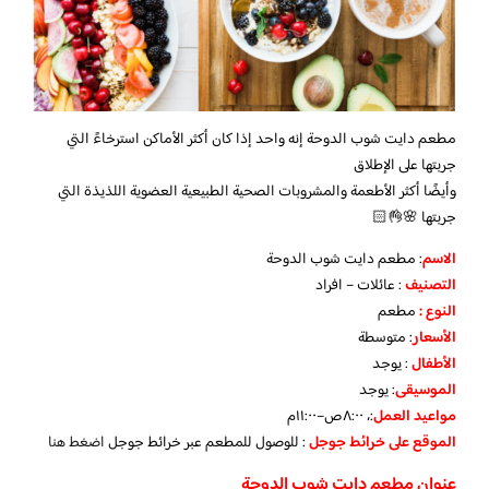
مطعم دايت شوب الدوحة إنه واحد إذا كان أكثر الأماكن استرخاءً التي
جربتها على الإطلاق
وأيضًا أكثر الأطعمة والمشروبات الصحية الطبيعية العضوية اللذيذة التي
جربتها 🌸👌🏻
الاسم
: مطعم دايت شوب الدوحة
التصنيف
: عائلات – افراد
النوع :
مطعم
الأسعار
:
متوسطة
الأطفال
:
يوجد
الموسيقى
:
يوجد
مواعيد العمل
:، ٨:٠٠ص–١١:٠٠م
الموقع على خرائط جوجل
: للوصول للمطعم عبر خرائط جوجل
اضغط هنا
عنوان مطعم دايت شوب الدوحة