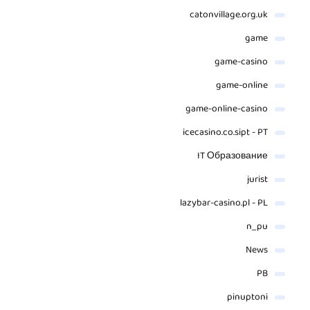
catonvillage.org.uk
game
game-casino
game-online
game-online-casino
icecasino.co.sipt - PT
IT Образование
jurist
lazybar-casino.pl - PL
n_pu
News
PB
pinuptoni