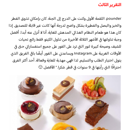
التقرير الثالث
pounder. اللقمة الأولى وكنت على الدرج إلى الجنة. كان بإمكاني تذوق الفطر
والخبز والبصل والفطيرة بشكل واضح لدرجة أنها كانت غير قابلة للتصديق. إذا
كان هذا هو طعام النظام الغذائي المدهش للغاية. أنا لا أنزل عنه أبدا. أفضل
وجبة تناولتها في الأشهر الثلاثة الأخيرة من تناول الكيتو. فقط رائع. تحيات
للشيف. وصيحة كبيرة لنور التي ترد على الفور على جميع استفساراتي حتى في
الأوقات الغريبة على Instagram ويساعدني على الفور. أيضًا باقي الفريق الذي
يتولى اختيار الطلب والتسليم. لذا فهي مهذبة للغاية وفعالة. أحد أكثر الفرق
احترافًا التي رأيتها في 9 سنوات في قطر. شكرا. ” الأفضل. 🙂