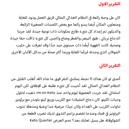
التقرير الاول
كان على وجبة رائعة في النظام الغذائي المثالي. فريق العمل ودود للغاية
ومتعاون. المكان أيضا يبدو رائعا مع بعض اللمسات الصغيرة الرائعة
والديكور. تم إعداد كل شيء طازج بمكونات ذات نوعية جيدة. لقد جربنا
الدجاج برياني ، طبق البيض والفطر وصاج والجبن. كل شيء ذاقت حقا جيدة
وصحية. كانت القهوة أيضًا ذات مستوى جيد جدًا وقد تعرفت على حليب
الشوفان الذي وجدته مُرضًا للغاية وربما أكثر صحة من بدائل الألبان الأخرى.
التقرير الثاني
أتمنى لو كان هناك 11 نجمة. يمكنني النقر فوق ما شاء الله. أطلب القليل من
النظام الغذائي المثالي. لقد أحببت كل شيء طلبته على الإطلاق. لكن اليوم
استثنائي. لقد جربت العضوية ليوم واحد منذ Im on Keto. ذهبت لتناول
وجبات الكيتو. كان دجاج انتشيلادا مع الكريب وربع كيتو باوندر مع براونيز.
تناولت الكريب على الغداء وكان جيدًا. مرضية جدا وغنية ومذهلة. تذوب
البراونيز في فمك وعندما تقضم براعم التذوق لديك تضرب قطعة من
الشوكولاتة. هل يسيل لعابك بعد؟ نجم العرض Keto Quarter