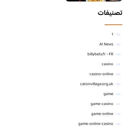
تصنيفات
1
AI News
billybets.fr - FR
casino
casino-online
catonvillage.org.uk
game
game-casino
game-online
game-online-casino