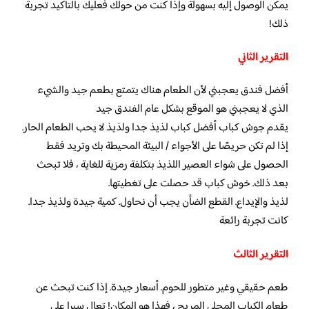
يمكن الوصول إليه بسهولة وإذا كنت من حولك فعليك بالتأكيد تجربة
ذلك!
التقرير الثاني
أفضل فندق يعجبني لأن الطعام هناك يتمتع بطعم جيد والشيء
الذي لا يعجبني هو الموقع بشكل عام الفندق جيد
يقدم جوش كباب أفضل كباب لذيذ جدا ولذيذ لا يحب الطعام الحار.
إذا لم تكن حريصًا على الأجواء / البيئة المحيطة بك وتريد فقط
الحصول على شواء العصير اللذيذ بتكلفة رمزية للغاية ، فلا تبحث
بعد ذلك. خوش كباب قد حصلت على تغطيتها.
لذيذ والإيداع. القطع الضأن يجب أن نحاول. كمية جيدة ولذيذ جدا.
كانت تجربة رائعة
التقرير الثالث
طعم حقيقي وغير متطور للحوم. أسعار جيدة. إذا كنت تبحث عن
طعام الكباب المحلي المريح ، فهذا هو المكان! تعال سيرا على