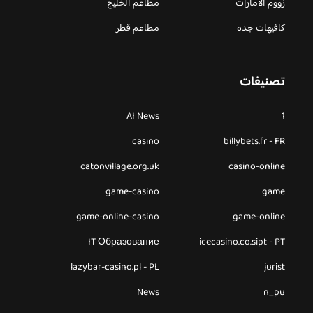
زووم الامارات
مطاعم الخليج
كافيهات جده
مطاعم قطر
تصنيفات
AI News
1
casino
billybets.fr - FR
catonvillage.org.uk
casino-online
game-casino
game
game-online-casino
game-online
IT Образование
icecasino.co.sipt - PT
lazybar-casino.pl - PL
jurist
News
n_pu