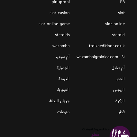
pinuptoni
PB
slot-casino
slot
slot-online-game
slot-online
steroids
steroid
wazamba
troikaeditions.co.uk
wazambaigralnica.com - SI
أم سيعيد
أم صلال
الجميلية
الخور
الدوحة
الرويس
الغويرية
الوكرة
جريان البطنة
قطر
منوعات