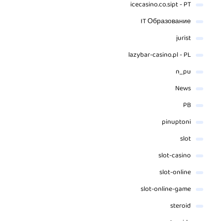
icecasino.co.sipt - PT
IT Образование
jurist
lazybar-casino.pl - PL
n_pu
News
PB
pinuptoni
slot
slot-casino
slot-online
slot-online-game
steroid