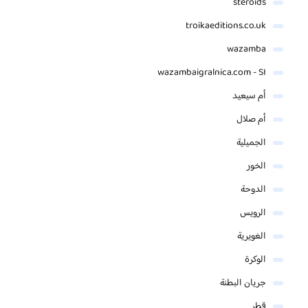
steroids
troikaeditions.co.uk
wazamba
wazambaigralnica.com - SI
أم سيعيد
أم صلال
الجميلية
الخور
الدوحة
الرويس
الغويرية
الوكرة
جريان البطنة
قطر