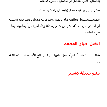
باكستان ، فمن الأفضل أن تستمتع بالمنزل كطعام
مكان جميل ونظيف سجل زيارة علي واحكم بنفسك
جمييييييييييييل ورائعه مئه بالميه وخدمات ممتازه وسريعه تمنيت
ان اتمكن من اضافه اكثر من 5 نجوم 😍 بيئة لطيفة وأنيقة ونظيفة
مع طعام جيد
افضل اطباق المطعم
شافارما رائعة حقًا لم أحصل عليها من قبل رائع للأطعمة الباكستانية
….
منيو حديقة كشمير