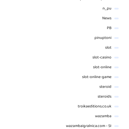
n_pu
News
PB
pinuptoni
slot
slot-casino
slot-online
slot-online-game
steroid
steroids
troikaeditions.co.uk
wazamba
wazambaigralnica.com - SI