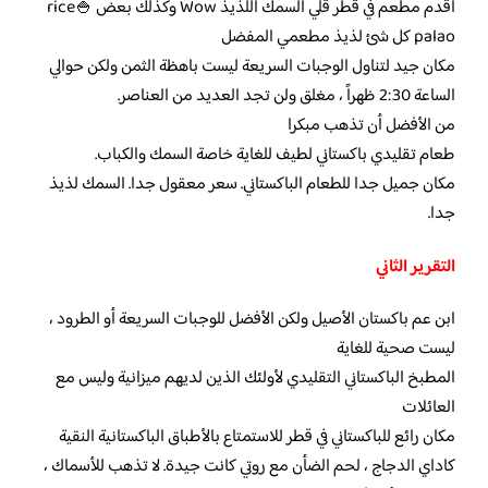
أقدم مطعم في قطر قلي السمك اللذيذ Wow وكذلك بعض 🍚rice
palao كل شئ لذيذ مطعمي المفضل
مكان جيد لتناول الوجبات السريعة ليست باهظة الثمن ولكن حوالي
الساعة 2:30 ظهراً ، مغلق ولن تجد العديد من العناصر.
من الأفضل أن تذهب مبكرا
طعام تقليدي باكستاني لطيف للغاية خاصة السمك والكباب.
مكان جميل جدا للطعام الباكستاني. سعر معقول جدا. السمك لذيذ
جدا.
التقرير الثاني
ابن عم باكستان الأصيل ولكن الأفضل للوجبات السريعة أو الطرود ،
ليست صحية للغاية
المطبخ الباكستاني التقليدي لأولئك الذين لديهم ميزانية وليس مع
العائلات
مكان رائع للباكستاني في قطر للاستمتاع بالأطباق الباكستانية النقية
كاداي الدجاج ، لحم الضأن مع روتي كانت جيدة. لا تذهب للأسماك ،