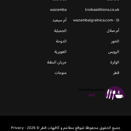
wazamba
troikaeditions.co.uk
wazambaigralnica.com - SI
أم سيعيد
أم صلال
الجميلية
الخور
الدوحة
الرويس
الغويرية
الوكرة
جريان البطنة
قطر
منوعات
جميع الحقوق محفوظة لموقع مطاعم و كافيهات قطر © 2026 -
Privacy