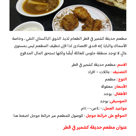
مطعم حديقة كشمير في قطر الطعام لذيذ الذوق الباكستاني النقي ، وخاصة
الأسماك والبايا. إنه فندق اقتصادى لذا فإن تنظيف المطعم ليس بمستوى
عالٍ. لا توجد منطقة جلوس للعائلة أيضًا ولكنها تستحق المال المدفوع
الاسم
: مطعم حديقة كشمير في قطر
التصنيف
: عائلات – افراد
النوع :
مطعم
الأسعار
:
معقولة
الأطفال
:
يوجد
الموسيقى
:
يوجد
مواعيد العمل
:،٤:٠٠ص–١١:٠٠م
الموقع على خرائط جوجل
: للوصول للمطعم عبر خرائط جوجل
اضغط هنا
عنوان مطعم حديقة كشمير في قطر