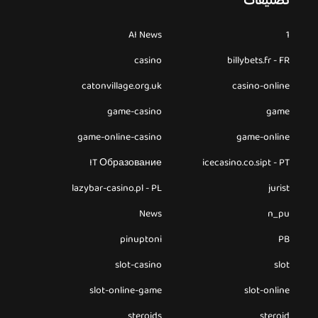
تصنيفات
AI News
1
casino
billybets.fr - FR
catonvillage.org.uk
casino-online
game-casino
game
game-online-casino
game-online
IT Образование
icecasino.co.sipt - PT
lazybar-casino.pl - PL
jurist
News
n_pu
pinuptoni
PB
slot-casino
slot
slot-online-game
slot-online
steroids
steroid