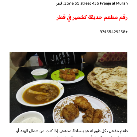
Zone 55 street 436 Freeje al Murah، قطر
رقم مطعم حديقة كشمير في قطر
+97455429258
طعم مذهل ، كل طبق له هو ببساطة مدهش. إذا كنت من شمال الهند أو