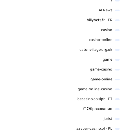
1
AI News
billybets.fr - FR
casino
casino-online
catonvillage.org.uk
game
game-casino
game-online
game-online-casino
icecasino.co.sipt - PT
IT Образование
jurist
lazybar-casino.pl - PL