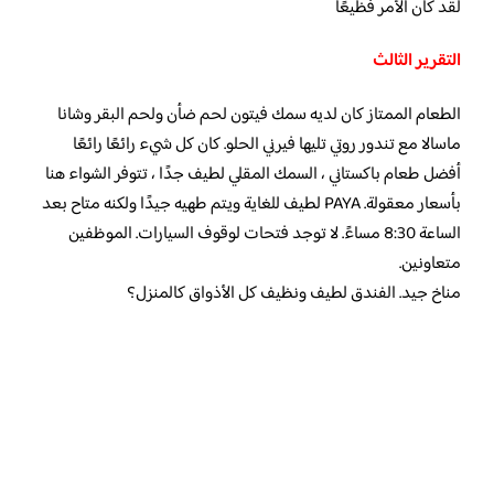
لقد كان الأمر فظيعًا
التقرير الثالث
الطعام الممتاز كان لديه سمك فيتون لحم ضأن ولحم البقر وشانا
ماسالا مع تندور روتي تليها فيرني الحلو. كان كل شيء رائعًا رائعًا
أفضل طعام باكستاني ، السمك المقلي لطيف جدًا ، تتوفر الشواء هنا
بأسعار معقولة. PAYA لطيف للغاية ويتم طهيه جيدًا ولكنه متاح بعد
الساعة 8:30 مساءً. لا توجد فتحات لوقوف السيارات. الموظفين
متعاونين.
مناخ جيد. الفندق لطيف ونظيف كل الأذواق كالمنزل؟