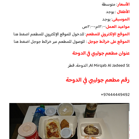
الأسعار
:
متوسطة
الأطفال
:
يوجد
الموسيقى
:
يوجد
مواعيد العمل
:١٢:٠٠م–٢:٠٠ص
الموقع الإلكتروني للمطعم
: للدخول للموقع الإلكتروني للمطعم
اضغط هنا
الموقع على خرائط جوجل
: للوصول للمطعم عبر خرائط جوجل
اضغط هنا
عنوان مطعم جوليبي في الدوحة
Al Mirqab Al Jadeed St, الدوحة، قطر
رقم مطعم جوليبي في الدوحة
97444449492+