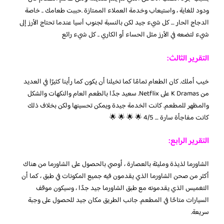
ودود للغاية ، واستيعاب وخدمة العملاء الممتازة .حببت طعامك .. خاصة
الدجاج الحار … كل شيء جيد لكن بالنسبة لجنوب آسيا عندما تحتاج الأرز إلى
شيء لتضعه في الأرز مثل الحساء أو الكاري .. كل شيء رائع
التقرير الثالث:
خيب أملك. كان الطعام تمامًا كما تخيلنا أن يكون كما رأينا كثيرًا في العديد
من K Dramas على Netflix. سعيد جدًا بالطعم العام والنكهات والشكل
والمظهر للمطعم. كانت الخدمة جيدة ويمكن تحسينها ولكن بخلاف ذلك
كانت مفاجأة سارة … 4/5 🌟 🌟 🌟 🌟
التقرير الرابع:
الشاورما لذيذة ومليئة بالعصارة ، أوصي بالحصول على الشاورما من هناك
أكثر من صحن الشاورما الذي يقدمون فيه جميع المكونات في طبق ، كما أن
التغميس الذي يقدمونه مع طبق الشاورما جيد جدًا ، وسيكون موقف
السيارات متاحًا في المطعم. جانب الطريق مكان جيد للحصول على وجبة
سريعة.