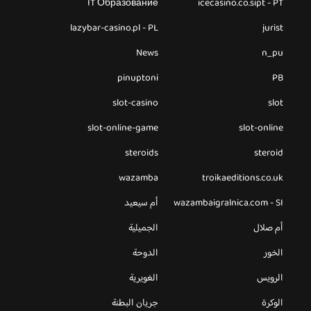
IT Образование
icecasino.co.sipt - PT
lazybar-casino.pl - PL
jurist
News
n_pu
pinuptoni
PB
slot-casino
slot
slot-online-game
slot-online
steroids
steroid
wazamba
troikaeditions.co.uk
wazambaigralnica.com - SI
أم سيعيد
أم صلال
الجميلية
الخور
الدوحة
الرويس
الغويرية
الوكرة
جريان البطنة