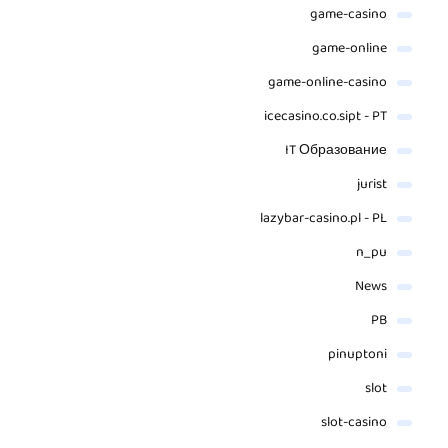
game-casino
game-online
game-online-casino
icecasino.co.sipt - PT
IT Образование
jurist
lazybar-casino.pl - PL
n_pu
News
PB
pinuptoni
slot
slot-casino