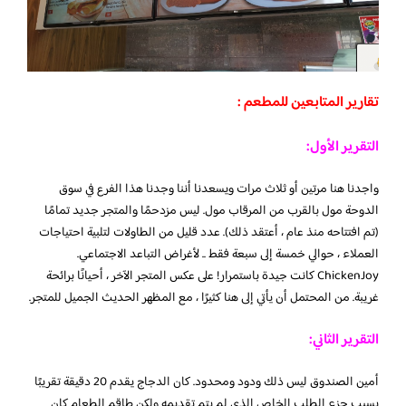
تقارير المتابعين للمطعم :
التقرير الأول:
واجدنا هنا مرتين أو ثلاث مرات ويسعدنا أننا وجدنا هذا الفرع في سوق
الدوحة مول بالقرب من المرقاب مول. ليس مزدحمًا والمتجر جديد تمامًا
(تم افتتاحه منذ عام ، أعتقد ذلك). عدد قليل من الطاولات لتلبية احتياجات
العملاء ، حوالي خمسة إلى سبعة فقط .. لأغراض التباعد الاجتماعي.
ChickenJoy كانت جيدة باستمرار! على عكس المتجر الآخر ، أحيانًا برائحة
غريبة. من المحتمل أن يأتي إلى هنا كثيرًا ، مع المظهر الحديث الجميل للمتجر.
التقرير الثاني:
أمين الصندوق ليس ذلك ودود ومحدود. كان الدجاج يقدم 20 دقيقة تقريبًا
بسبب جزء الطلب الخاص الذي لم يتم تقديمه ولكن طاقم الطعام كان