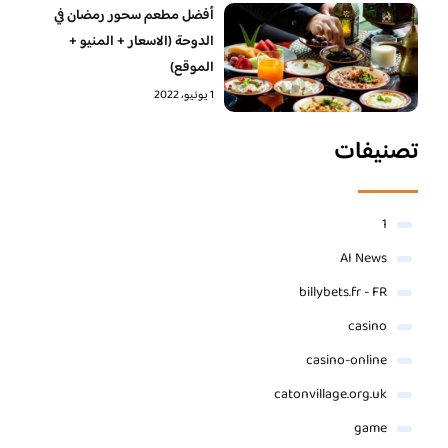
أفضل مطعم سحور رمضان في
الدوحة (الاسعار + المنيو +
الموقع)
1 يونيو، 2022
تصنيفات
1
AI News
billybets.fr - FR
casino
casino-online
catonvillage.org.uk
game