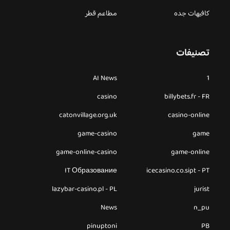
كافيهات جده
مطاعم قطر
تصنيفات
AI News
1
casino
billybets.fr - FR
catonvillage.org.uk
casino-online
game-casino
game
game-online-casino
game-online
IT Образование
icecasino.co.sipt - PT
lazybar-casino.pl - PL
jurist
News
n_pu
pinuptoni
PB