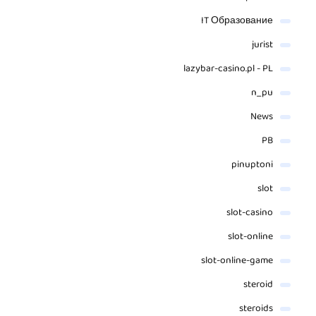
IT Образование
jurist
lazybar-casino.pl - PL
n_pu
News
PB
pinuptoni
slot
slot-casino
slot-online
slot-online-game
steroid
steroids