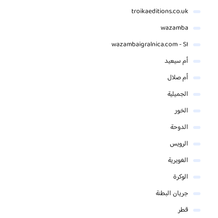
troikaeditions.co.uk
wazamba
wazambaigralnica.com - SI
أم سيعيد
أم صلال
الجميلية
الخور
الدوحة
الرويس
الغويرية
الوكرة
جريان البطنة
قطر