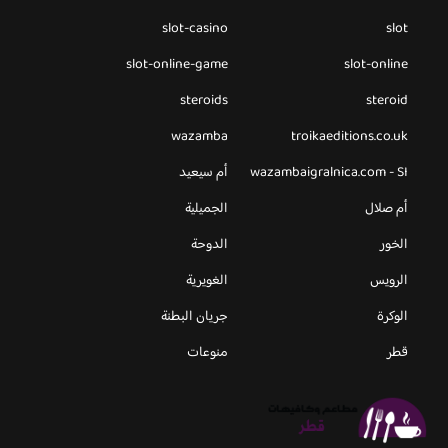
slot-casino
slot
slot-online-game
slot-online
steroids
steroid
wazamba
troikaeditions.co.uk
wazambaigralnica.com - SI
أم سيعيد
أم صلال
الجميلية
الخور
الدوحة
الرويس
الغويرية
الوكرة
جريان البطنة
قطر
منوعات