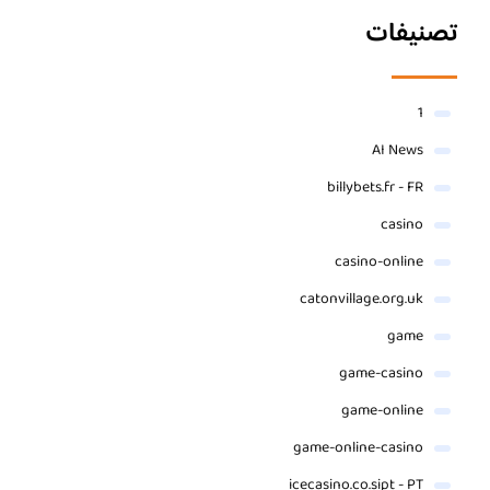
تصنيفات
1
AI News
billybets.fr - FR
casino
casino-online
catonvillage.org.uk
game
game-casino
game-online
game-online-casino
icecasino.co.sipt - PT