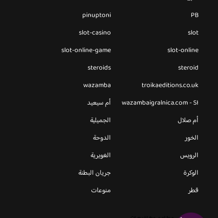
pinuptoni
PB
slot-casino
slot
slot-online-game
slot-online
steroids
steroid
wazamba
troikaeditions.co.uk
wazambaigralnica.com - SI
أم سيعيد
أم صلال
الجميلية
الخور
الدوحة
الرويس
الغويرية
الوكرة
جريان البطنة
قطر
منوعات