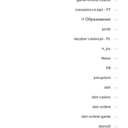
game-online-casino
icecasino.co.sipt - PT
IT Образование
jurist
lazybar-casino.pl - PL
n_pu
News
PB
pinuptoni
slot
slot-casino
slot-online
slot-online-game
steroid