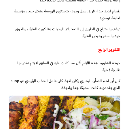
وجبة يومية جيدة جدًا ، خاصةً المسكة كانت لذيذة جدًا
طعام لذيذ جدا ، فريق عمل ودود ، يتحدثون الروسية بشكل جيد ، مؤسسة
لطيفة. نوصي!
توقف واستراح في الطريق إلى الصحراء. الوجبات هنا كبيرة للغاية ، والذوق
جيد والسعر رخيص للغاية.
التقرير الرابع
جودة الشاورما هذه الأيام أقل مما كانت عليه في السابق. لا يتم تقديمها
طازجة / حية.
كان أرز لحم الضأن البخاري وكان لذيذ. كان عامل الجذب الرئيسي هو suop
الذي يقدمونه. كانت سميكة جدا ولذيذة.