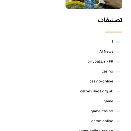
تصنيفات
1
AI News
billybets.fr - FR
casino
casino-online
catonvillage.org.uk
game
game-casino
game-online