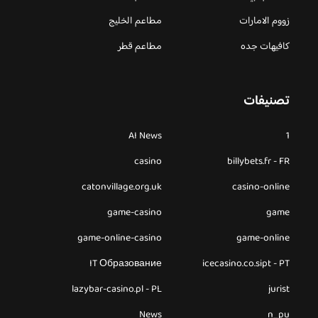
زووم الامارات
مطاعم الخليج
كافيهات جده
مطاعم قطر
تصنيفات
AI News
1
casino
billybets.fr - FR
catonvillage.org.uk
casino-online
game-casino
game
game-online-casino
game-online
IT Образование
icecasino.co.sipt - PT
lazybar-casino.pl - PL
jurist
News
n_pu