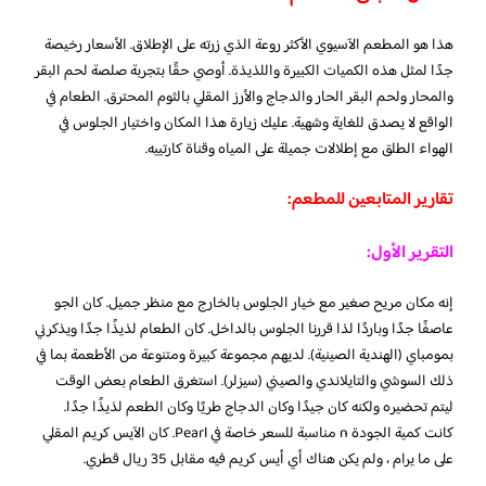
هذا هو المطعم الآسيوي الأكثر روعة الذي زرته على الإطلاق. الأسعار رخيصة
جدًا لمثل هذه الكميات الكبيرة واللذيذة. أوصي حقًا بتجربة صلصة لحم البقر
والمحار ولحم البقر الحار والدجاج والأرز المقلي بالثوم المحترق. الطعام في
الواقع لا يصدق للغاية وشهية. عليك زيارة هذا المكان واختيار الجلوس في
الهواء الطلق مع إطلالات جميلة على المياه وقناة كارتييه.
تقارير المتابعين للمطعم:
التقرير الأول:
إنه مكان مريح صغير مع خيار الجلوس بالخارج مع منظر جميل. كان الجو
عاصفًا جدًا وباردًا لذا قررنا الجلوس بالداخل. كان الطعام لذيذًا جدًا ويذكرني
بمومباي (الهندية الصينية). لديهم مجموعة كبيرة ومتنوعة من الأطعمة بما في
ذلك السوشي والتايلاندي والصيني (سيزلر). استغرق الطعام بعض الوقت
ليتم تحضيره ولكنه كان جيدًا وكان الدجاج طريًا وكان الطعم لذيذًا جدًا.
كانت كمية الجودة n مناسبة للسعر خاصة في Pearl. كان الآيس كريم المقلي
على ما يرام ، ولم يكن هناك أي أيس كريم فيه مقابل 35 ريال قطري.