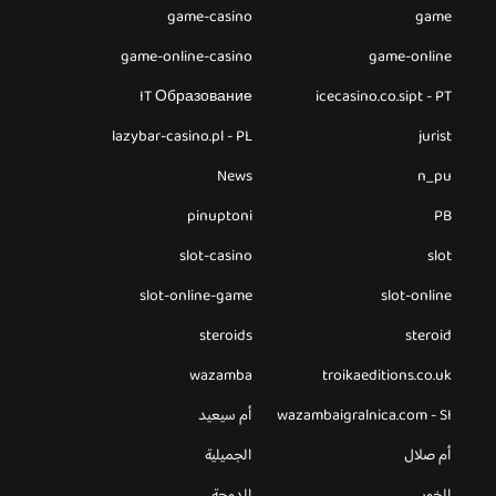
game-casino
game
game-online-casino
game-online
IT Образование
icecasino.co.sipt - PT
lazybar-casino.pl - PL
jurist
News
n_pu
pinuptoni
PB
slot-casino
slot
slot-online-game
slot-online
steroids
steroid
wazamba
troikaeditions.co.uk
wazambaigralnica.com - SI
أم سيعيد
أم صلال
الجميلية
الخور
الدوحة