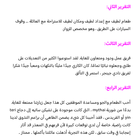
التقرير الثاني:
طعام لطيف مع إعداد لطيف ومكان لطيف للاستراحة مع العائلة …. وقوف
السيارات على الطريق ، وهو مخصص للزوار.
التقرير الثالث:
فريق عمل ودود ومتعاون للغاية. لقد استوعبوا الكثير من التعديلات على
طلبي وجعلوه نباتيًا تمامًا. كان الكاري جيدًا مليئًا بالنكهات ومعبأ جيدًا شكرا
لفريق نادي جينجر ، استمر في التألق
التقرير الرابع:
أحب الطعام والجو ومساعدة الموظفين. كل هذا جعل زيارتنا ممتعة للغاية.
بدءًا من شوربة mythai ، التي كانت موجودة على تشيكن ساتيه إلى دجاج teri
yin أو القريدس ، فقد أحببنا كل شيء. يضمن الطاهي أن براعم التذوق لدينا
كانت راضية. خاصة أن لدي توقعات كبيرة لأن فرعهم في المعذر قد أثار
إعجابنا في وقت سابق ، لكن هذه التجربة أذهلت عائلتنا بأكملها .. ممتاز ..