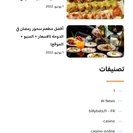
1 يونيو، 2022
أفضل مطعم سحور رمضان في
الدوحة (الاسعار + المنيو +
الموقع)
1 يونيو، 2022
تصنيفات
1
AI News
billybets.fr - FR
casino
casino-online