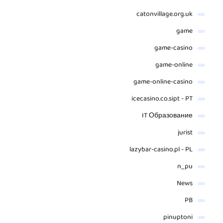
catonvillage.org.uk
game
game-casino
game-online
game-online-casino
icecasino.co.sipt - PT
IT Образование
jurist
lazybar-casino.pl - PL
n_pu
News
PB
pinuptoni