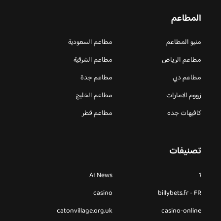
المطاعم
منيو المطاعم
مطاعم السعودية
مطاعم الرياض
مطاعم الشرقية
مطاعم دبي
مطاعم جدة
زووم الامارات
مطاعم الخليج
كافيهات جده
مطاعم قطر
تصنيفات
AI News
1
casino
billybets.fr - FR
catonvillage.org.uk
casino-online