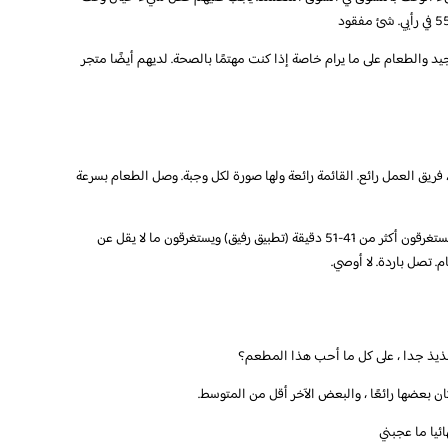
ي جيد والطعام على ما يرام خاصة إذا كنت مهتمًا بالصحة. لديهم أيضًا متجر
، فريق العمل رائع. القائمة رائعة ولها صورة لكل وجبة. وصل الطعام بسرعة
أطلب من هذا المطعم بانتظام طعامهم جيد ولكن يستغرقون أكثر من 41-51 دقيقة (تطبيق رفيق) ويستغرقون ما لا يقل عن
. تصل باردة. لا أوصي.
لذيذ جدا ، على كل ما أحب هذا المطعم؟
ن بعضها رائعًا ، والبعض الآخر أقل من المتوسط.
ائيا ما عجبني