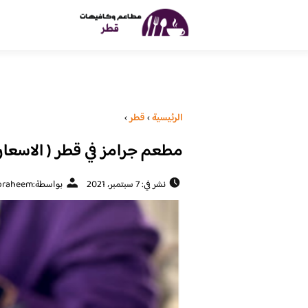
الرئيسية
›
قطر
›
مطعم جرامز في قطر ( الاسعار 
نشر في: 7 سبتمبر، 2021
بواسطة:
braheem