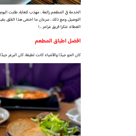
الخدمة في المطعم رائعة ، مهذب للغاية. طلبت اليوم
التوصيل. ومع ذلك ، سرعان ما اختفى هذا القلق. بقيت
الغطاء. شكرا فريق غرامز …!
افضل اطباق المطعم
كان الجو جيدًا والأشياء كانت لطيفة. كان البرغر جيدً