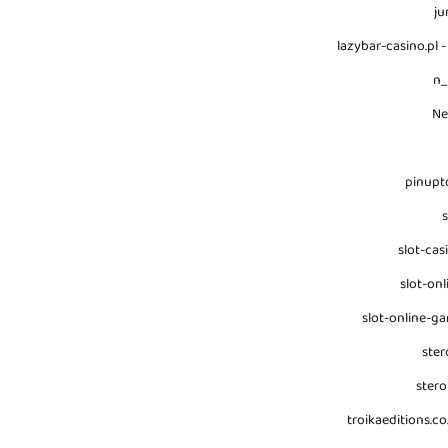
ju
lazybar-casino.pl -
n
N
pinupt
s
slot-cas
slot-onl
slot-online-g
ster
stero
troikaeditions.co