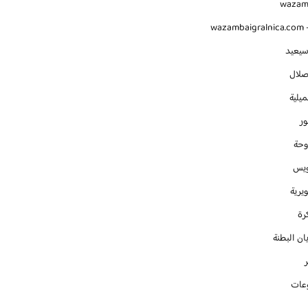
waza
wazambaigralnica.com -
سيعيد
صلال
يلية
ور
وحة
ويس
يرية
رة
ان البطنة
عات