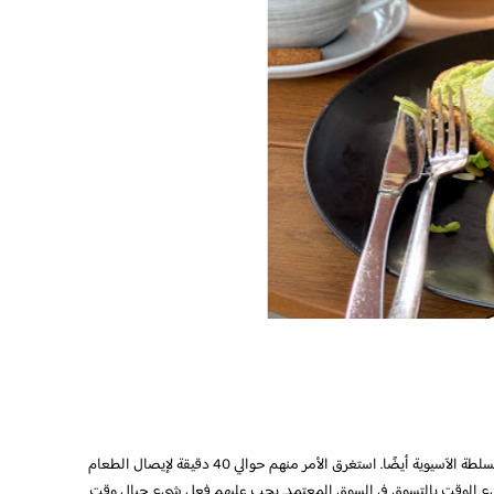
عموما كانت الخدمة اليوم بطيئة حقا. يختلف طعم السلطة الآسيوية أيضًا. استغرق الأمر منهم حوالي 40 دقيقة لإيصال الطعام
ن ملء الوقت بالتسوق في السوق المعتمد. يجب عليهم فعل شيء حيال وقت