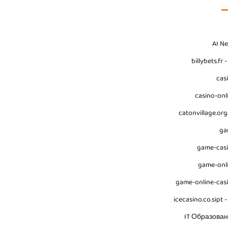
AI N
billybets.fr 
cas
casino-onl
catonvillage.org
ga
game-cas
game-onl
game-online-cas
icecasino.co.sipt -
IT Образова