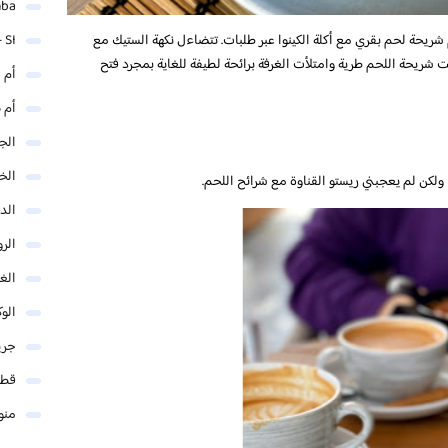
mba
 شريحة لحم بقري مع أكلة الكينوا عبر طلبات. تتضاءل نكهة الستيك مع
 SI
 شريحة اللحم طرية وامتلأت الغرفة برائحة لطيفة للغاية بمجرد فتح
أم 
أم 
الجم
الخ
ا ولكن لم يعجبني ريستو القناوة مع شرائح اللحم.
الد
الر
الغو
الوك
جري
قطر
منو