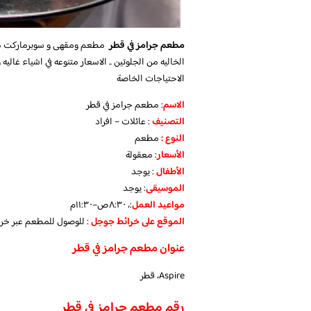
مطعم جرامز في قطر
مطعم ومقهى و سوبرماركت مت
الخاليه من الجلوتين .. الاسعار متنوعه في اشياء غالي
الاحتياجات الخاصة
الاسم
: مطعم جرامز في قطر
التصنيف
: عائلات – افراد
النوع :
مطعم
الأسعار
:
معقولة
الأطفال
:
يوجد
الموسيقى
:
يوجد
مواعيد العمل
:، ٨:٣٠ص–١١:٣٠م
الموقع على خرائط جوجل
: للوصول للمطعم عبر خر
عنوان مطعم جرامز في قطر
Aspire، قطر
رقم مطعم جرامز في قطر