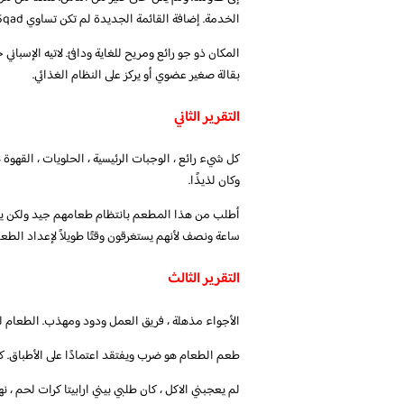
الخدمة. إضافة القائمة الجديدة لم تكن تساوي 55qad في رأيي. شئ مفقود
المكان ذو جو رائع ومريح للغاية ودافئ. لاتيه الإسبان
بقالة صغير عضوي أو يركز على النظام الغذائي.
التقرير الثاني
كل شيء رائع ، الوجبات الرئيسية ، الحلويات ، القهوة 
وكان لذيذًا.
ساعة ونصف لأنهم يستغرقون وقتًا طويلاً لإعداد الطعام
التقرير الثالث
الأجواء مذهلة ، فريق العمل ودود ومهذب. الطعام 
طعم الطعام هو ضرب ويفتقد اعتمادًا على الأطباق. كا
لم يعجبني الاكل ، كان طلبي بيني ارابيتا كرات لحم ، نه