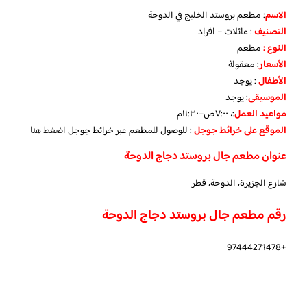
الاسم
: مطعم بروستد الخليج في الدوحة
التصنيف
: عائلات – افراد
النوع :
مطعم
الأسعار
:
معقولة
الأطفال
:
يوجد
الموسيقى
:
يوجد
مواعيد العمل
:، ٧:٠٠ص–١١:٣٠م
الموقع على خرائط جوجل
: للوصول للمطعم عبر خرائط جوجل
اضغط هنا
عنوان مطعم جال بروستد دجاج الدوحة
شارع الجزيرة، الدوحة، قطر
رقم مطعم جال بروستد دجاج الدوحة
+97444271478