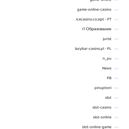
game-online
game-online-casino
icecasino.co.sipt - PT
IT Образование
jurist
lazybar-casino.pl - PL
n_pu
News
PB
pinuptoni
slot
slot-casino
slot-online
slot-online-game