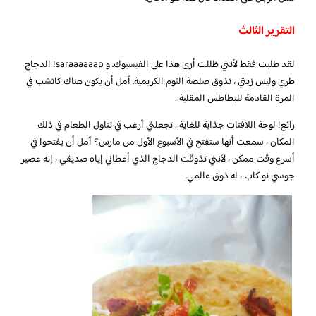
التقرير الثالث
لقد طلبت فقط لأنني ظللت أرى هذا على الفيسبوك. و saraaaaaap! الدجاج
طري وليس زيتي ، تذوق صلصة الثوم الكريمية. آمل أن يكون هناك كاتشب في
المرة القادمة للبطاطس المقلية ،
رائع! لوحة اللافتات جذابة للغاية ، تجعلني أرغب في تناول الطعام في ذلك
المكان ، سمعت أنها ستفتح في الأسبوع الأول من مارس؟ آمل أن يفتحوا في
أسرع وقت ممكن ، لأنني تذوقت الدجاج الذي أعطاني إياه صديقي ، إنه عصير
جوسي نو كاب ، له ذوق عالمي.