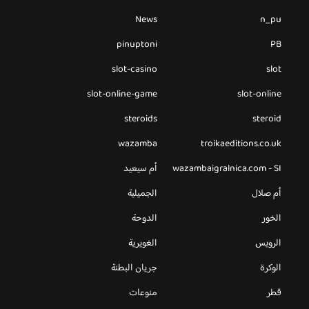
News
n_pu
pinuptoni
PB
slot-casino
slot
slot-online-game
slot-online
steroids
steroid
wazamba
troikaeditions.co.uk
wazambaigralnica.com - SI
أم سيعيد
أم صلال
الجميلية
الخور
الدوحة
الرويس
الغويرية
الوكرة
جريان البطنة
قطر
منوعات