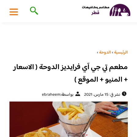
الرئيسية
›
الدوحة
›
مطعم تي جي آي فرايديز الدوحة ( الاسعار
+ المنيو + الموقع )
نشر في: 15 مارس، 2021
بواسطة:
ebraheem