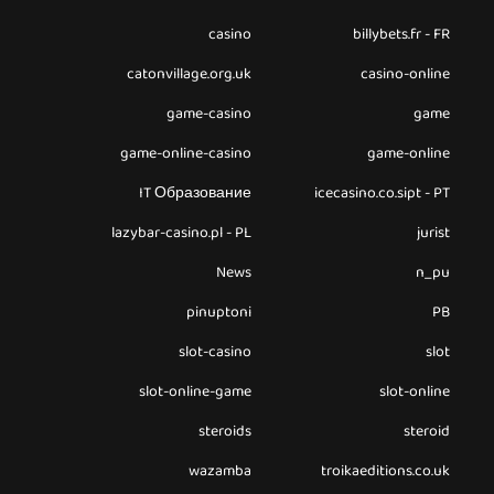
casino
billybets.fr - FR
catonvillage.org.uk
casino-online
game-casino
game
game-online-casino
game-online
IT Образование
icecasino.co.sipt - PT
lazybar-casino.pl - PL
jurist
News
n_pu
pinuptoni
PB
slot-casino
slot
slot-online-game
slot-online
steroids
steroid
wazamba
troikaeditions.co.uk