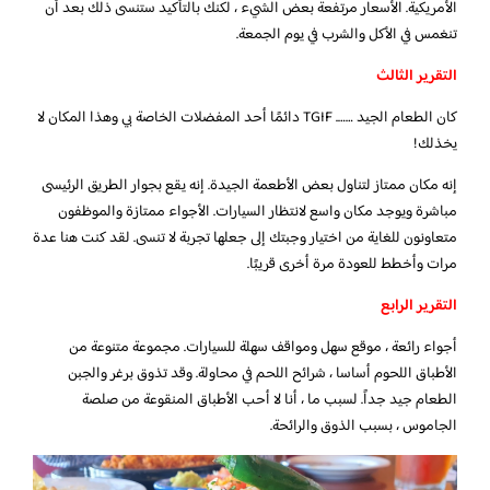
الأمريكية. الأسعار مرتفعة بعض الشيء ، لكنك بالتأكيد ستنسى ذلك بعد أن
تنغمس في الأكل والشرب في يوم الجمعة.
التقرير الثالث
كان الطعام الجيد ……. TGIF دائمًا أحد المفضلات الخاصة بي وهذا المكان لا
يخذلك!
إنه مكان ممتاز لتناول بعض الأطعمة الجيدة. إنه يقع بجوار الطريق الرئيسى
مباشرة ويوجد مكان واسع لانتظار السيارات. الأجواء ممتازة والموظفون
متعاونون للغاية من اختيار وجبتك إلى جعلها تجربة لا تنسى. لقد كنت هنا عدة
مرات وأخطط للعودة مرة أخرى قريبًا.
التقرير الرابع
أجواء رائعة ، موقع سهل ومواقف سهلة للسيارات. مجموعة متنوعة من
الأطباق اللحوم أساسا ، شرائح اللحم في محاولة. وقد تذوق برغر والجبن
الطعام جيد جداً. لسبب ما ، أنا لا أحب الأطباق المنقوعة من صلصة
الجاموس ، بسبب الذوق والرائحة.