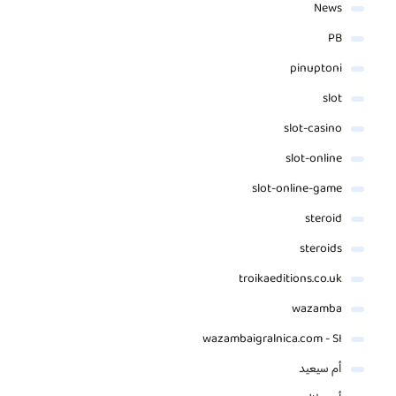
News
PB
pinuptoni
slot
slot-casino
slot-online
slot-online-game
steroid
steroids
troikaeditions.co.uk
wazamba
wazambaigralnica.com - SI
أم سيعيد