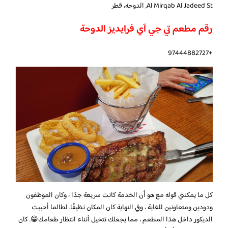
Al Mirqab Al Jadeed St, الدوحة، قطر
رقم مطعم تي جي آي فرايديز الدوحة
+97444882727
كل ما يمكنني قوله مع هو أن الخدمة كانت سريعة جدًا ، وكان الموظفون
ودودين ومتعاونين للغاية ، وفي النهاية كان المكان نظيفًا. لطالما أحببت
الديكور داخل هذا المطعم ، مما يجعلك تتخيل أثناء انتظار طعامك😁. كان