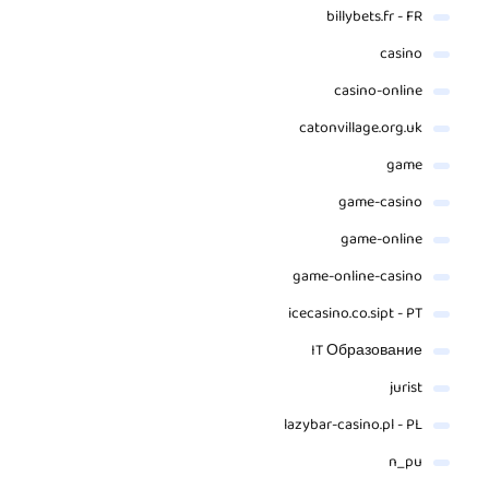
billybets.fr - FR
casino
casino-online
catonvillage.org.uk
game
game-casino
game-online
game-online-casino
icecasino.co.sipt - PT
IT Образование
jurist
lazybar-casino.pl - PL
n_pu