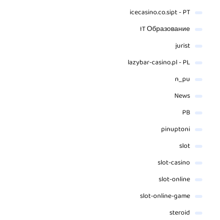
icecasino.co.sipt - PT
IT Образование
jurist
lazybar-casino.pl - PL
n_pu
News
PB
pinuptoni
slot
slot-casino
slot-online
slot-online-game
steroid