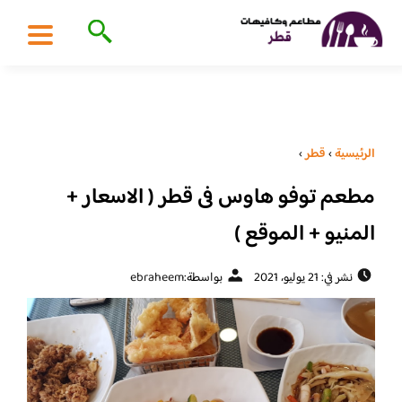
الرئيسية
›
قطر
›
مطعم توفو هاوس فى قطر ( الاسعار +
المنيو + الموقع )
نشر في: 21 يوليو، 2021
بواسطة:
ebraheem