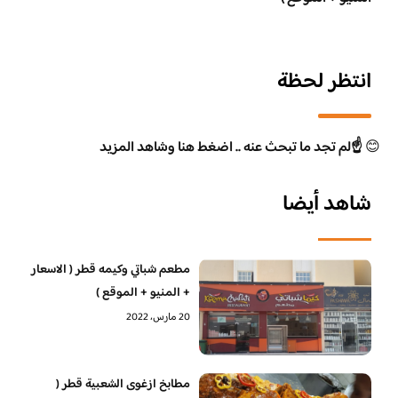
انتظر لحظة
😊
☝️لم تجد ما تبحث عنه .. اضغط هنا وشاهد المزيد
شاهد أيضا
مطعم شباتي وكيمه قطر ( الاسعار
+ المنيو + الموقع )
20 مارس، 2022
مطابخ ازغوى الشعبية قطر (