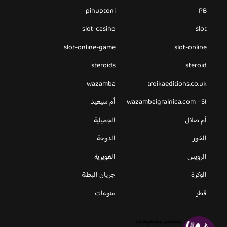
pinuptoni
PB
slot-casino
slot
slot-online-game
slot-online
steroids
steroid
wazamba
troikaeditions.co.uk
wazambaigralnica.com - SI
أم سيعيد
أم صلال
الجميلية
الخور
الدوحة
الرويس
الغويرية
الوكرة
جريان البطنة
قطر
منوعات