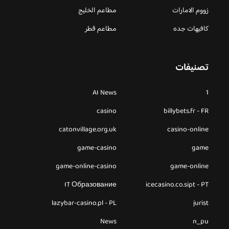
زووم الامارات
مطاعم الخليج
كافيهات جده
مطاعم قطر
تصنيفات
AI News
1
casino
billybets.fr - FR
catonvillage.org.uk
casino-online
game-casino
game
game-online-casino
game-online
IT Образование
icecasino.co.sipt - PT
lazybar-casino.pl - PL
jurist
News
n_pu