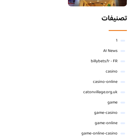
تصنيفات
1
AI News
billybets.fr - FR
casino
casino-online
catonvillage.org.uk
game
game-casino
game-online
game-online-casino