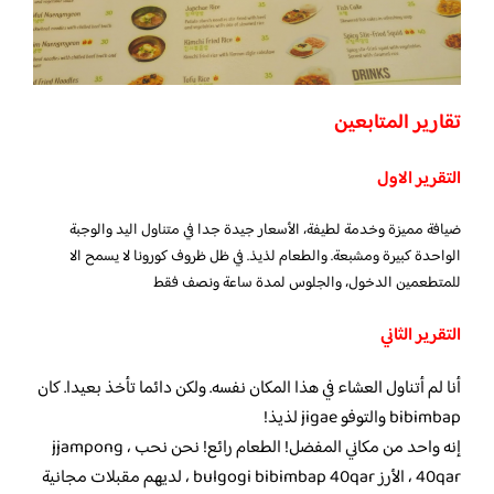
تقارير المتابعين
التقرير الاول
ضيافة مميزة وخدمة لطيفة، الأسعار جيدة جدا في متناول اليد والوجبة
الواحدة كبيرة ومشبعة. والطعام لذيذ. في ظل ظروف كورونا لا يسمح الا
للمتطعمين الدخول، والجلوس لمدة ساعة ونصف فقط
التقرير الثاني
أنا لم أتناول العشاء في هذا المكان نفسه. ولكن دائما تأخذ بعيدا. كان
bibimbap والتوفو jigae لذيذ!
إنه واحد من مكاني المفضل! الطعام رائع! نحن نحب jjampong ،
40qar ، الأرز bulgogi bibimbap 40qar ، لديهم مقبلات مجانية