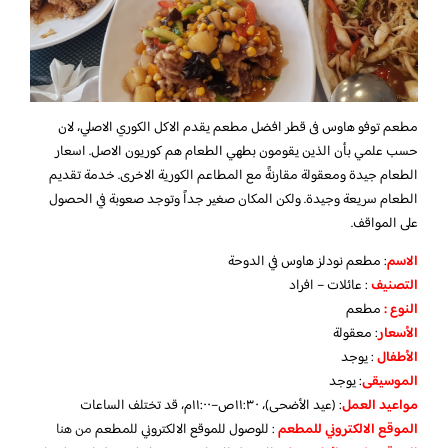
مطعم توفو هاوس فى قطر افضل مطعم يقدم الاكل الكوري الاصلي، لان
حسب علمي بأن الذين يقومون بطهي الطعام هم كوريون الاصل. اسعار
الطعام جيدة ومعقولة مقارنةً مع المطاعم الكورية الاخرى. خدمة تقديم
الطعام سريعة وجيدة. ولكن المكان صغير جداً وتوجد صعوبة في الحصول
على المواقف.
الاسم
: مطعم نودلز هاوس في الدوحة
التصنيف
: عائلات – افراد
النوع :
مطعم
الأسعار
:
معقولة
الأطفال
:
يوجد
الموسيقى
:
يوجد
مواعيد العمل
: (عيد الأضحى)، ١١:٣٠ص–١١:٠٠م، قد تختلف الساعات
الموقع الالكتروني للمطعم
: للوصول للموقع الالكتروني للمطعم
من هنا