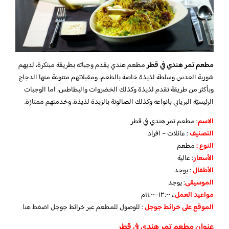
مطعم تمر هندي في قطر
مطعم هندي يقدم وجباته بطريقة مبتكرة، لديهم
شوربة العدس وسلطة لذيذة خاصة بالطعم، ومقبلاتهم متنوعة منها الدجاج
وبأكثر من طريقة تقدم لذيذة وكذلك الخضروات والبطاطس، اما الوجبات
الرئيسيّة البرياني بانواعه وكذلك الصالونة بالزبدة لذيذة. وخدمتهم ممتازة.
الاسم
: مطعم تمر هندي في قطر
التصنيف
: عائلات – افراد
النوع :
مطعم
الأسعار
:
عالية
الأطفال
:
يوجد
الموسيقى
:
يوجد
مواعيد العمل
:، ١٢:٠٠–١١:٠٠م
الموقع على خرائط جوجل
: للوصول للمطعم عبر خرائط جوجل
اضغط هنا
عنوان مطعم تمر هندي في قطر