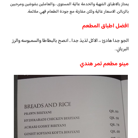
يمتاز بالاطباق الشهية والخدمة عالية المستوى ، والعاملين بشوشين ومرحبين
بالزبائن. الاسعار غالية ولكن مقارنة مع جودة الطعام فهي ملائمة.
افضل اطباق المطعم
الجو جدا هادئ ،، الاكل لذيذ جدا .. انصح بالبطاطا والسمبوسه والرز
البرياني .
مينو مطعم تمر هندي