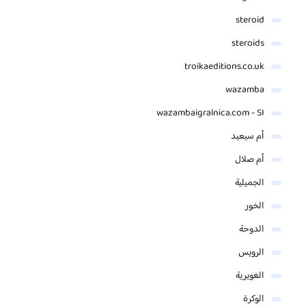
steroid
steroids
troikaeditions.co.uk
wazamba
wazambaigralnica.com - SI
أم سيعيد
أم صلال
الجميلية
الخور
الدوحة
الرويس
الغويرية
الوكرة