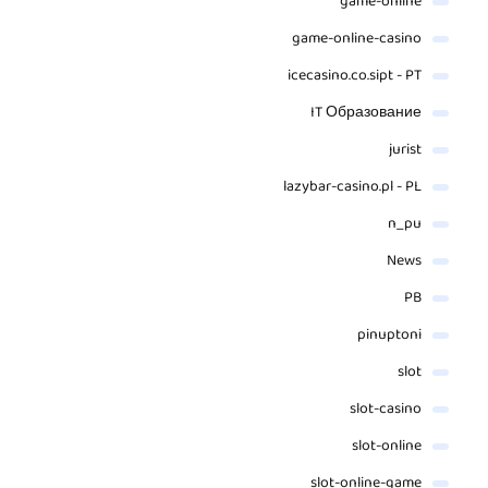
game-online
game-online-casino
icecasino.co.sipt - PT
IT Образование
jurist
lazybar-casino.pl - PL
n_pu
News
PB
pinuptoni
slot
slot-casino
slot-online
slot-online-game