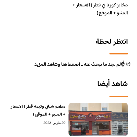
مخابز كوريا في قطر ( الاسعار +
المنيو + الموقع )
انتظر لحظة
😊
☝️لم تجد ما تبحث عنه .. اضغط هنا وشاهد المزيد
شاهد أيضا
مطعم شباتي وكيمه قطر ( الاسعار
+ المنيو + الموقع )
20 مارس، 2022