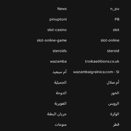
News
n_pu
pinuptoni
PB
slot-casino
slot
slot-online-game
slot-online
steroids
steroid
wazamba
troikaeditions.co.uk
wazambaigralnica.com - SI
أم سيعيد
أم صلال
الجميلية
الخور
الدوحة
الرويس
الغويرية
الوكرة
جريان البطنة
قطر
منوعات