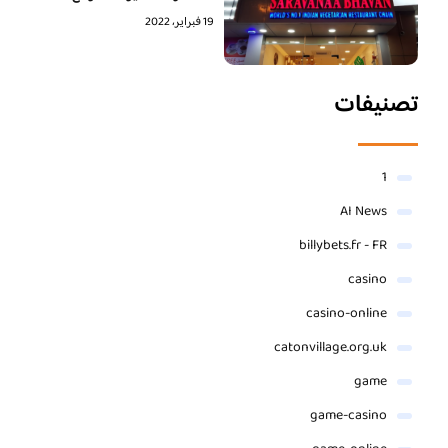
19 فبراير، 2022
تصنيفات
1
AI News
billybets.fr - FR
casino
casino-online
catonvillage.org.uk
game
game-casino