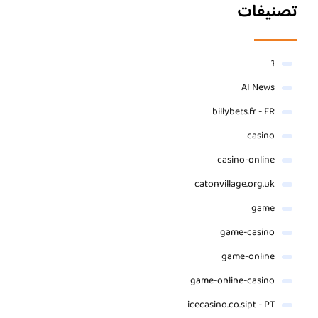
تصنيفات
1
AI News
billybets.fr - FR
casino
casino-online
catonvillage.org.uk
game
game-casino
game-online
game-online-casino
icecasino.co.sipt - PT