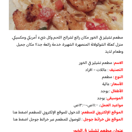
مطعم تشيليز في الخور مكان رائع لشرائح اللحم وكل شيء أمريكي ومكسيكي.
منزل كعكة الشوكولاتة المنصهرة الشهيرة. خدمة رائعة جدا! مكان جميل
وطعام لذيذ
الاسم
: مطعم تشيليز في الخور
التصنيف
: عائلات – افراد
النوع :
مطعم
الأسعار
:
عالية
الأطفال
:
يوجد
الموسيقى
:
يوجد
مواعيد العمل
:، ١١:٠٠ص–١٢:٠٠ص
الموقع الإلكتروني للمطعم
: للدخول للموقع الإلكتروني للمطعم
اضغط هنا
الموقع على خرائط جوجل
: للوصول للمطعم عبر خرائط جوجل
اضغط هنا
عنوان مطعم تشيليز في الخور