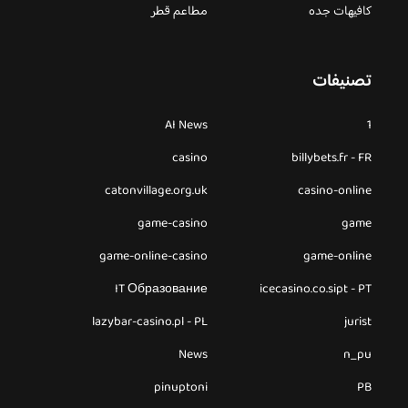
كافيهات جده
مطاعم قطر
تصنيفات
AI News
1
casino
billybets.fr - FR
catonvillage.org.uk
casino-online
game-casino
game
game-online-casino
game-online
IT Образование
icecasino.co.sipt - PT
lazybar-casino.pl - PL
jurist
News
n_pu
pinuptoni
PB