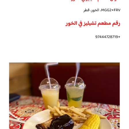
MGG2+FRV، الخور، قطر
رقم مطعم تشيليز في الخور
+97444728719