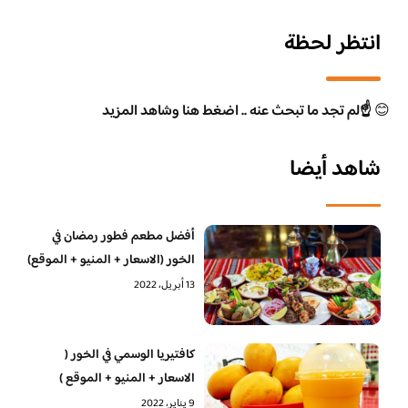
انتظر لحظة
😊
☝️لم تجد ما تبحث عنه .. اضغط هنا وشاهد المزيد
شاهد أيضا
أفضل مطعم فطور رمضان في
الخور (الاسعار + المنيو + الموقع)
13 أبريل، 2022
كافتيريا الوسمي في الخور (
الاسعار + المنيو + الموقع )
9 يناير، 2022