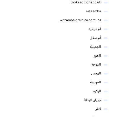
troikaeditions.co.uk
wazamba
wazambaigralnica.com - SI
أم سيعيد
أم صلال
الجميلية
الخور
الدوحة
الرويس
الغويرية
الوكرة
جريان البطنة
قطر