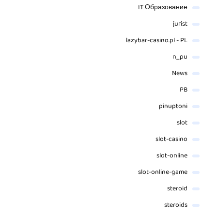
IT Образование
jurist
lazybar-casino.pl - PL
n_pu
News
PB
pinuptoni
slot
slot-casino
slot-online
slot-online-game
steroid
steroids