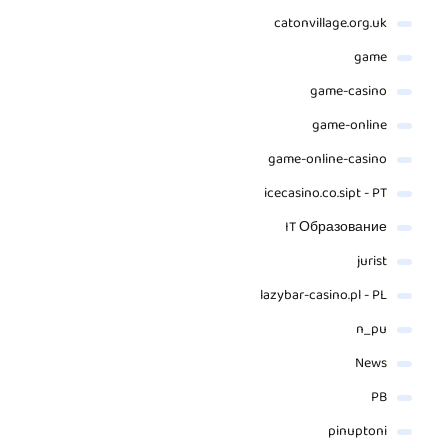
catonvillage.org.uk
game
game-casino
game-online
game-online-casino
icecasino.co.sipt - PT
IT Образование
jurist
lazybar-casino.pl - PL
n_pu
News
PB
pinuptoni