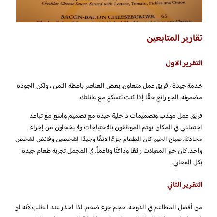
تقارير المتابعين
التقرير الاول
خدمة جيدة ، فريق عمل متعاون. بعض العناصر باهظة الثمن ، ولكن الجودة
مضمونة. الجو رائع حقًا إذا كنت تتسكع مع عائلتك.
فريق عمل مهذب وتصميمات داخلية جيدة مع تصميم واسع مع تباعد
اجتماعي في المكان. يهتم الموظفون بالاحتياجات ولا يخجلون من إجراء
محادثة. صباح الخير. كان الطعام جزءًا لائقًا وجيدًا لشخصين وفائض لشخص
واحد. كان خبز المقبلات رائعًا ودافئًا وناعماً. فى المجمل تجربة طعام جيدة
بكل المعاني.
التقرير الثاني
من أفضل المطاعم في الدوحة. حجم جزء ضخم. لذا احذر عند الطلب لأنه لن