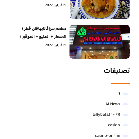
19 فبراير، 2022
مطعم سرافانابهافان قطر (
الاسعار + المنيو + الموقع )
19 فبراير، 2022
تصنيفات
1
AI News
billybets.fr - FR
casino
casino-online