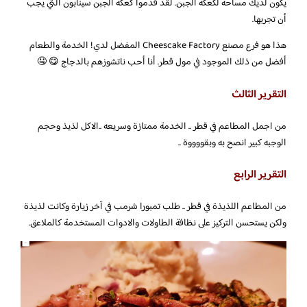
يكون لديك مساحة لكعكة الجبن. لقد قدموا كعكة الجبن سينابون التي يجب
أن تجربها.
هذا هو فرع مصنع Cheescake Factory المفضل لدي! الخدمة والطعام
أفضل من ذلك الموجود في مول قطر. أنا أحب ناتشوزهم بالدجاج 😋 🤤
التقرير الثالث
من اجمل المطاعم في قطر .. الخدمة ممتازة وسريعه ..الاكل لذيذ وحجم
الوجبه كبير انصح به وبقووووة ..
التقرير الرابع
من المطاعم اللذيذة في قطر .. طلب تمبورا شرمب في آخر زيارة وكانت لذيذة
ولكن يستحسن التركيز على نظافة الطاولات والادوات المستخدمة كالملاعق.