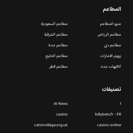
المطاعم
منيو المطاعم
مطاعم السعودية
مطاعم الرياض
مطاعم الشرقية
مطاعم دبي
مطاعم جدة
زووم الامارات
مطاعم الخليج
كافيهات جده
مطاعم قطر
تصنيفات
AI News
1
casino
billybets.fr - FR
catonvillage.org.uk
casino-online