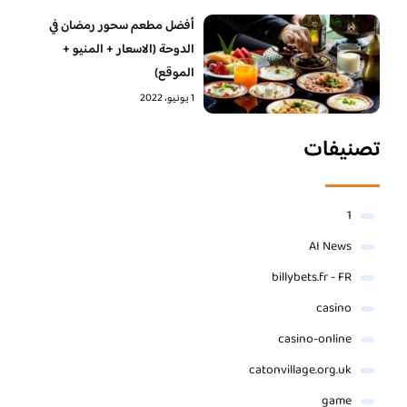
أفضل مطعم سحور رمضان في
الدوحة (الاسعار + المنيو +
الموقع)
1 يونيو، 2022
تصنيفات
1
AI News
billybets.fr - FR
casino
casino-online
catonvillage.org.uk
game