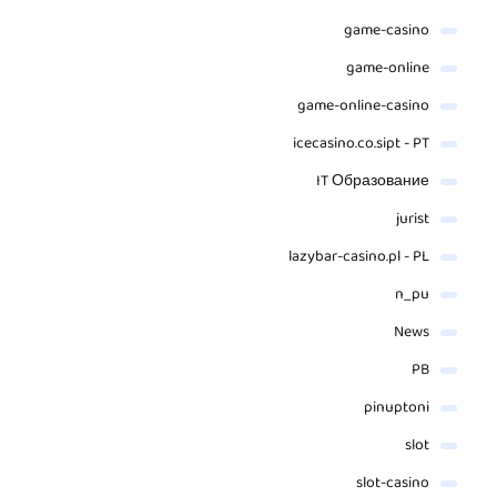
game-casino
game-online
game-online-casino
icecasino.co.sipt - PT
IT Образование
jurist
lazybar-casino.pl - PL
n_pu
News
PB
pinuptoni
slot
slot-casino