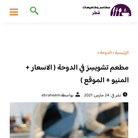
الرئيسية
›
الدوحة
›
مطعم تشويسِز في الدوحة ( الاسعار +
المنيو + الموقع )
نشر في: 24 مارس، 2021
بواسطة:
ebraheem