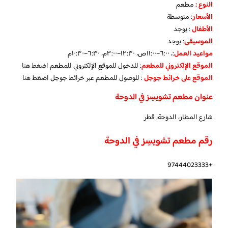
النوع :
مطعم
الأسعار
:
متوسطة
الأطفال
:
يوجد
الموسيقى
:
يوجد
مواعيد العمل
:، ٦:٠٠–١١:٠٠ص، ١٢:٣٠–٣:٠٠م، ٦:٣٠–١٠:٣٠م
الموقع الإلكتروني للمطعم
: للدخول للموقع الإلكتروني للمطعم
اضغط هنا
الموقع على خرائط جوجل
: للوصول للمطعم عبر خرائط جوجل
اضغط هنا
عنوان مطعم تشويسِز في الدوحة
شارع المطار، الدوحة، قطر
رقم مطعم تشويسِز في الدوحة
+97444023333