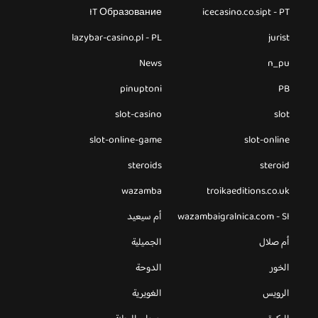
IT Образование
icecasino.co.sipt - PT
lazybar-casino.pl - PL
jurist
News
n_pu
pinuptoni
PB
slot-casino
slot
slot-online-game
slot-online
steroids
steroid
wazamba
troikaeditions.co.uk
wazambaigralnica.com - SI
أم سيعيد
أم صلال
الجميلية
الخور
الدوحة
الرويس
الغويرية