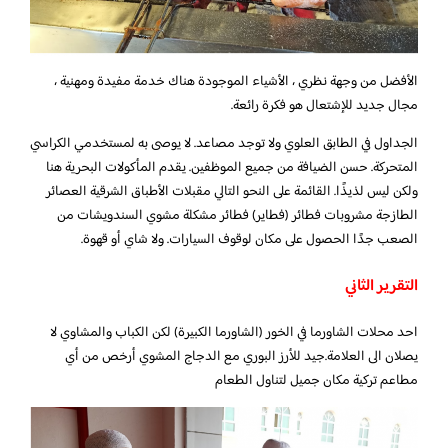
الأفضل من وجهة نظري ، الأشياء الموجودة هناك خدمة مفيدة ومهنية ،
مجال جديد للإشتعال هو فكرة رائعة.
الجداول في الطابق العلوي ولا توجد مصاعد. لا يوصى به لمستخدمي الكراسي
المتحركة. حسن الضيافة من جميع الموظفين. يقدم المأكولات البحرية هنا
ولكن ليس لذيذًا. القائمة على النحو التالي مقبلات الأطباق الشرقية العصائر
الطازجة مشروبات فطائر (فطاير) فطائر مشكلة مشوي السندويشات من
الصعب جدًا الحصول على مكان لوقوف السيارات. ولا شاي أو قهوة.
التقرير الثاني
احد محلات الشاورما في الخور (الشاورما الكبيرة) لكن الكباب والمشاوي لا
يصلان الى العلامة.جيد للأرز البوري مع الدجاج المشوي أرخص من أي
مطاعم تركية مكان جميل لتناول الطعام