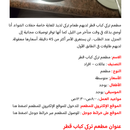
مطعم تركي كباب قطر لديهم طعام تركي لذيذ للغاية خاصة حفلات الشواء. أنا
أوصي بذلك في وقت متأخر من الليل. كما أنها توفر توصيلات مجانية إلى
المنزل. عند الطلب ، لن يستغرق الأمر أكثر من 45 دقيقة. أسعارها معقولة.
لديهم طاولات في الطابق الأول.
الاسم
: مطعم تركي كباب قطر
التصنيف
: عائلات – افراد
النوع :
مطعم
الأسعار
:
متوسطة
الأطفال
:
يوجد
الموسيقى
:
يوجد
مواعيد العمل
:، ٨:٠٠ص–١٢:٣٠ص
الموقع الإلكتروني للمطعم
: للدخول للموقع الإلكتروني للمطعم
اضغط هنا
الموقع على خرائط جوجل
: للوصول للمطعم عبر خرائط جوجل
اضغط هنا
عنوان مطعم تركي كباب قطر