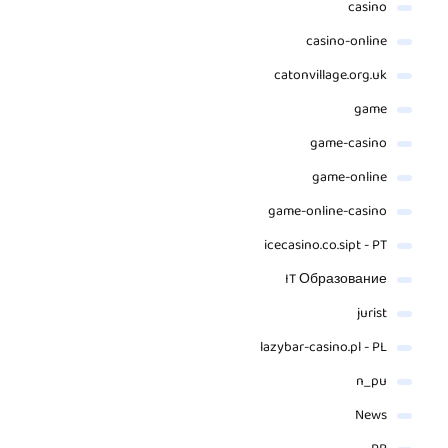
casino
casino-online
catonvillage.org.uk
game
game-casino
game-online
game-online-casino
icecasino.co.sipt - PT
IT Образование
jurist
lazybar-casino.pl - PL
n_pu
News