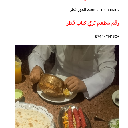
souq al mohanady، الخور، قطر
رقم مطعم تركي كباب قطر
+97444114150