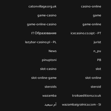
catonvillage.org.uk
casino-online
game-casino
game
game-online-casino
game-online
IT Образование
icecasino.co.sipt - PT
lazybar-casino.pl - PL
jurist
News
n_pu
pinuptoni
PB
slot-casino
slot
slot-online-game
slot-online
steroids
steroid
wazamba
troikaeditions.co.uk
wazambaigralnica.com - SI
أم سيعيد