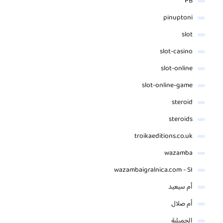
PB
pinuptoni
slot
slot-casino
slot-online
slot-online-game
steroid
steroids
troikaeditions.co.uk
wazamba
wazambaigralnica.com - SI
أم سيعيد
أم صلال
الجميلية