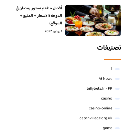
أفضل مطعم سحور رمضان في
الدوحة (الاسعار + المنيو +
الموقع)
1 يونيو، 2022
تصنيفات
1
AI News
billybets.fr - FR
casino
casino-online
catonvillage.org.uk
game