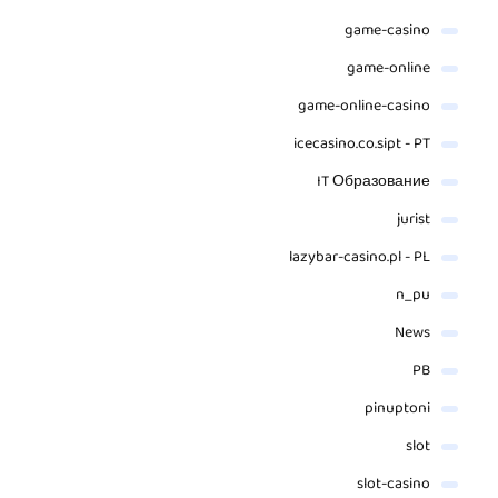
game-casino
game-online
game-online-casino
icecasino.co.sipt - PT
IT Образование
jurist
lazybar-casino.pl - PL
n_pu
News
PB
pinuptoni
slot
slot-casino