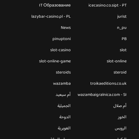
IT Образование
icecasino.co.sipt - PT
lazybar-casino.pl - PL
jurist
News
n_pu
pinuptoni
PB
slot-casino
slot
slot-online-game
slot-online
steroids
steroid
wazamba
troikaeditions.co.uk
wazambaigralnica.com - SI
أم سيعيد
أم صلال
الجميلية
الخور
الدوحة
الرويس
الغويرية