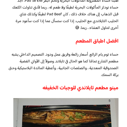
طلبنا حساء المعكرونة المأكولات البحرية ولحم البقر Pad Se Eiw. أجد
حساء نودلز المأكولات البحرية لطيفًا ولا طعم له ، ربما لأنني تناولت الكعك
قبل الذهاب إلى هناك. خلاف ذلك ، كان Pad Beef لطيفًا وكذلك شاي
الحليب التايلاندي مع الحليب. إذا كنت ستسأل عما إذا كنت سأعود مرة
أخرى لتناول العشاء ، ربما. 😅
افضل اطباق المطعم
حساء توم يام الرائع. أسعار رائعة وفريق عمل ودود. التصميم الداخلي يشبه
مطعم الشارع تمامًا كما هو الحال في تايلاند. وصولاً إلى الأواني الفضية
الصندوقية المعدنية ، والصلصات الجانبية ، وأغطية المائدة البلاستيكية وحتى
بركة السمك.
مينو مطعم تايلاندي للوجبات الخفيفه